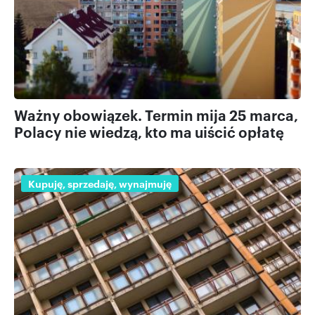
Ważny obowiązek. Termin mija 25 marca,
Polacy nie wiedzą, kto ma uiścić opłatę
Kupuję, sprzedaję, wynajmuję