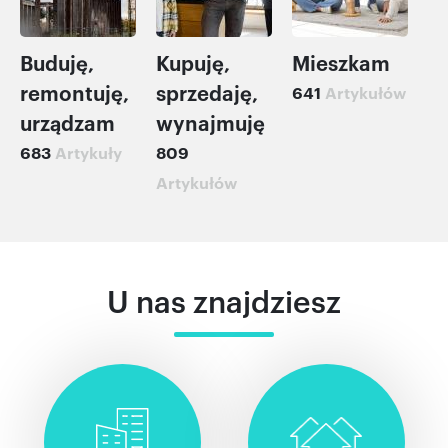
Buduję,
Kupuję,
Mieszkam
remontuję,
sprzedaję,
641
Artykułów
urządzam
wynajmuję
683
Artykuły
809
Artykułów
U nas znajdziesz