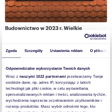
Budownictwo w 2023 r. Wielkie
podsumowanie GUS. Mniej mieszkań
oddanych do użytkowania
Zgoda
Szczegóły
Ustawienia reklam
O plikach c
Stronicowanie
Pierwsza
1
Page
2
Ostatnia
14
Nastę
Nastę
Odpowiedzialne wykorzystanie Twoich danych
Wraz z
naszymi 1022 partnerami
przetwarzamy Twoje
strona
strona
strona
strona
osobiste dane, np. adres IP, korzystając z takich
Tematy na czasie
technologii jak pliki cookie, w celu wyświetlania
spersonalizowanych reklam i treści, analizowania tychże,
wychodzenia naprzeciw oczekiwaniom użytkowników i
Buduję, remontuję, urządzam
rozwoju produktów. Masz wybór odnośnie tego, kto