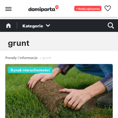
+ Dodaj ogłoszenie
Kategorie
grunt
Ścieżka
Porady i informacje
grunt
nawigacyjna
Rynek nieruchomości