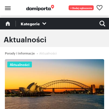
+ Dodaj ogłoszenie
Kategorie
Aktualności
Ścieżka
Porady i informacje
Aktualności
nawigacyjna
Aktualności