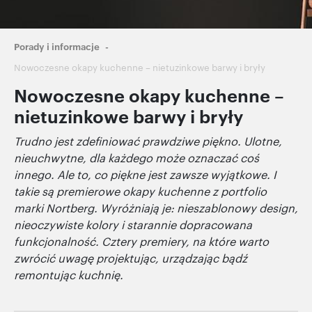
Ścieżka
Porady i informacje
nawigacyjna
Nowoczesne okapy kuchenne – nietuzinkowe barwy i bryły
Nowoczesne okapy kuchenne –
nietuzinkowe barwy i bryły
Trudno jest zdefiniować prawdziwe piękno. Ulotne,
nieuchwytne, dla każdego może oznaczać coś
innego. Ale to, co piękne jest zawsze wyjątkowe. I
takie są premierowe okapy kuchenne z portfolio
marki Nortberg. Wyróżniają je: nieszablonowy design,
nieoczywiste kolory i starannie dopracowana
funkcjonalność. Cztery premiery, na które warto
zwrócić uwagę projektując, urządzając bądź
remontując kuchnię.