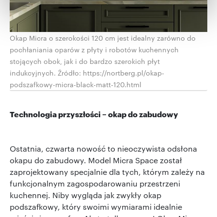
Wykorzystujemy pliki cookie do spersonalizowania treści
i reklam, aby oferować funkcje społecznościowe i
Okap Micra o szerokości 120 cm jest idealny zarówno do
analizować ruch w naszej witrynie. Informacje o tym, jak
pochłaniania oparów z płyty i robotów kuchennych
korzystasz z naszej witryny, udostępniamy partnerom
stojących obok, jak i do bardzo szerokich płyt
społecznościowym, reklamowym i analitycznym.
indukcyjnych. Źródło: https://nortberg.pl/okap-
Partnerzy mogą połączyć te informacje z innymi danymi
podszafkowy-micra-black-matt-120.html
otrzymanymi od Ciebie lub uzyskanymi podczas
korzystania z ich usług.
Technologia przyszłości – okap do zabudowy
Ostatnia, czwarta nowość to nieoczywista odsłona
okapu do zabudowy. Model Micra Space został
zaprojektowany specjalnie dla tych, którym zależy na
funkcjonalnym zagospodarowaniu przestrzeni
kuchennej. Niby wygląda jak zwykły okap
podszafkowy, który swoimi wymiarami idealnie