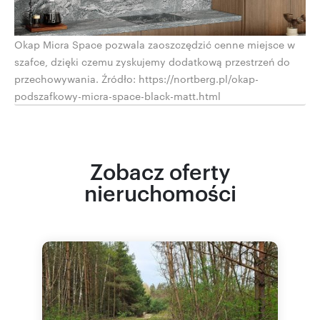
Okap Micra Space pozwala zaoszczędzić cenne miejsce w
szafce, dzięki czemu zyskujemy dodatkową przestrzeń do
przechowywania. Źródło: https://nortberg.pl/okap-
podszafkowy-micra-space-black-matt.html
Zobacz oferty
nieruchomości