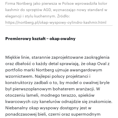
Firma Nortberg jako pierwsza w Polsce wprowadziła kolor
kashmir do sprzętów AGD, wyznaczając nowy standard w
elegancji i stylu kuchennym. Źródło:
https://nortberg.pl/okap-wyspowy-cylindro-kashmir.html
Premierowy kształt – okap owalny
Miękkie linie, starannie zaprojektowane zaokrąglenia
oraz dbałość o każdy detal sprawiają, że okap Oval z
portfolio marki Nortberg ujmuje awangardowym
wzornictwem. Najlepsi polscy projektanci i
konstruktorzy zadbali o to, by model o owalnej bryle
był pierwszoplanowym bohaterem aranżacji. W
otoczeniu lameli, modnego terazzo, spieków
kwarcowych czy kanelurów odnajdzie się znakomicie.
Niebanalny okap wyspowy dostępny jest w
ponadczasowej bieli, czerni oraz supermodnym