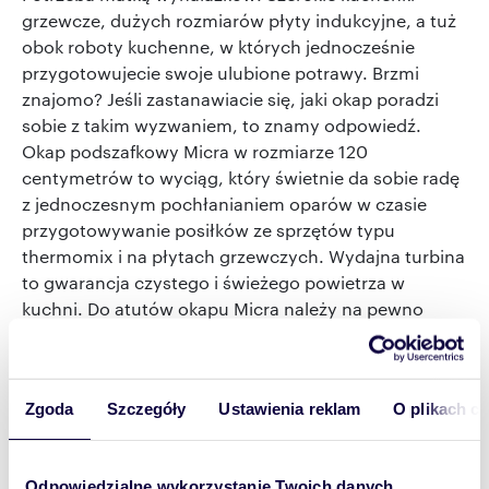
grzewcze, dużych rozmiarów płyty indukcyjne, a tuż
obok roboty kuchenne, w których jednocześnie
przygotowujecie swoje ulubione potrawy. Brzmi
znajomo? Jeśli zastanawiacie się, jaki okap poradzi
sobie z takim wyzwaniem, to znamy odpowiedź.
Okap podszafkowy Micra w rozmiarze 120
centymetrów to wyciąg, który świetnie da sobie radę
z jednoczesnym pochłanianiem oparów w czasie
przygotowywanie posiłków ze sprzętów typu
thermomix i na płytach grzewczych. Wydajna turbina
to gwarancja czystego i świeżego powietrza w
kuchni. Do atutów okapu Micra należy na pewno
dodać: energooszczędne paski LED, które doświetlą
blat roboczy i kuchenkę, ale równie dobrze mogą
stanowić dodatkowe źródło światła w kuchni;
Zgoda
Szczegóły
Ustawienia reklam
O plikach c
obwodowe pochłanianie oraz elektroniczne
sterowanie, dzięki któremu obsługa jest intuicyjna i
bezproblemowa.
Okapy podszafkowe
o
Odpowiedzialne wykorzystanie Twoich danych