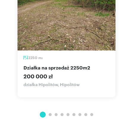
2250
m
2
działka na sprzedaż 2250m2
200 000 zł
,
działka Hipolitów, Hipolitów
l
R