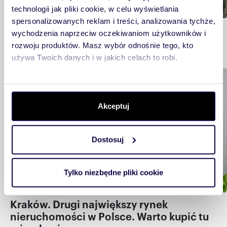
technologii jak pliki cookie, w celu wyświetlania
spersonalizowanych reklam i treści, analizowania tychże,
Warszawa – architektura, urbanistyka i
wychodzenia naprzeciw oczekiwaniom użytkowników i
rozwój miasta
rozwoju produktów. Masz wybór odnośnie tego, kto
używa Twoich danych i w jakich celach to robi.
Rynek nieruchomości
Jeśli wyrazisz na to zgodę, chcielibyśmy również:
Gromadzić dane dotyczące Twojej lokalizacji
Akceptuj
geograficznej z dokładnością nawet do kilku metrów
Identyfikować Twoje urządzenie, aktywnie analizując
charakteryzującego je zbiory danych (fingerprinting,
Dostosuj
czyli wirtualny odcisk palca)
Dowiedz się więcej odnośnie tego, jak Twoje osobiste
dane są przetwarzane oraz ustaw własne preferencje w
Tylko niezbędne pliki cookie
sekcji szczegółów
. W Deklaracji plików cookie możesz
zmienić lub wycofać swoją zgodę w dowolnej chwili.
Kraków. Drugi największy rynek
nieruchomości w Polsce. Warto kupić tu
Wykorzystujemy pliki cookie do spersonalizowania treści