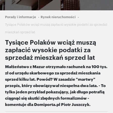
Ścieżka
Porady i informacje
Rynek nieruchomości
nawigacyjna
Tysiące Polaków wciąż muszą zapłacić wysokie podatki za sprzedaż
mieszkań sprzed lat
Tysiące Polaków wciąż muszą
zapłacić wysokie podatki za
sprzedaż mieszkań sprzed lat
Małżeństwo z Mazur otrzymało rachunek na 100 tys.
zł od urzędu skarbowego za sprzedaż mieszkania
sprzed kilku lat. Powód? W zasadzie "martwy"
przepis, który obowiązywał niespełna dwa lata. - To
tylko jeden przykład pokazujący, jak długo potrafią
ciągnąć się skutki zbędnych formalizmów -
komentuje dla Domiporta.pl Piotr Juszczyk.