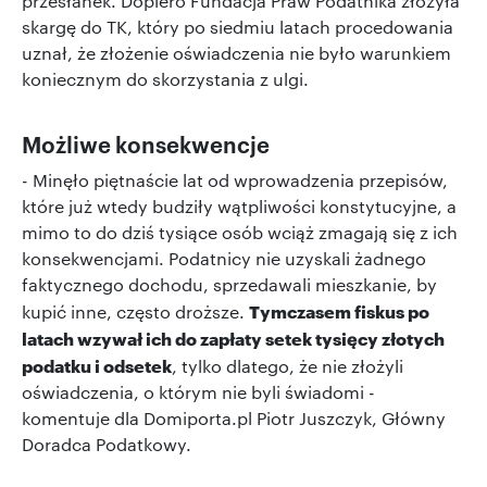
przesłanek. Dopiero Fundacja Praw Podatnika złożyła
skargę do TK, który po siedmiu latach procedowania
uznał, że złożenie oświadczenia nie było warunkiem
koniecznym do skorzystania z ulgi.
Możliwe konsekwencje
- Minęło piętnaście lat od wprowadzenia przepisów,
które już wtedy budziły wątpliwości konstytucyjne, a
mimo to do dziś tysiące osób wciąż zmagają się z ich
konsekwencjami. Podatnicy nie uzyskali żadnego
faktycznego dochodu, sprzedawali mieszkanie, by
Tymczasem fiskus po
kupić inne, często droższe.
latach wzywał ich do zapłaty setek tysięcy złotych
podatku i odsetek
, tylko dlatego, że nie złożyli
oświadczenia, o którym nie byli świadomi -
komentuje dla Domiporta.pl Piotr Juszczyk, Główny
Doradca Podatkowy.