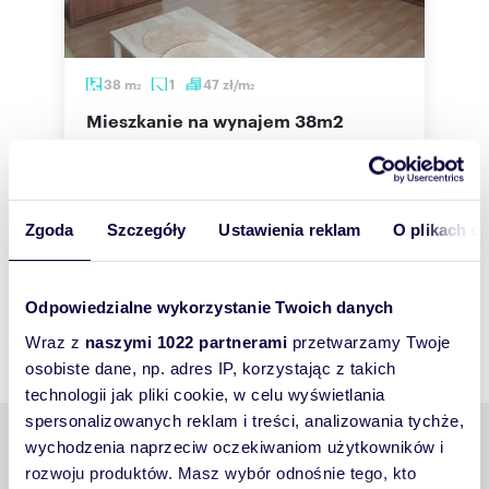
38
m
1
47
zł/m
2
2
mieszkanie na wynajem 38m2
1 800 zł
5
mieszkanie Kraków, wybickiego
m
P
Zgoda
Szczegóły
Ustawienia reklam
O plikach c
Odpowiedzialne wykorzystanie Twoich danych
Wraz z
naszymi 1022 partnerami
przetwarzamy Twoje
osobiste dane, np. adres IP, korzystając z takich
technologii jak pliki cookie, w celu wyświetlania
spersonalizowanych reklam i treści, analizowania tychże,
Podobne tematy
wychodzenia naprzeciw oczekiwaniom użytkowników i
rozwoju produktów. Masz wybór odnośnie tego, kto