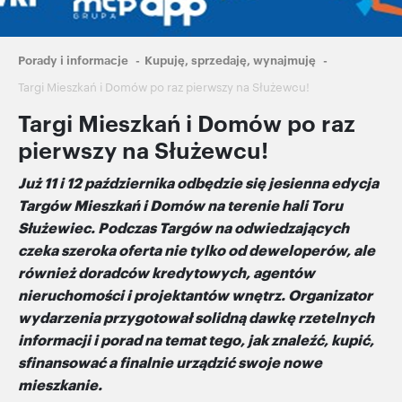
Ścieżka
Porady i informacje
Kupuję, sprzedaję, wynajmuję
nawigacyjna
Targi Mieszkań i Domów po raz pierwszy na Służewcu!
Targi Mieszkań i Domów po raz
pierwszy na Służewcu!
Już 11 i 12 października odbędzie się jesienna edycja
Targów Mieszkań i Domów na terenie hali Toru
Służewiec. Podczas Targów na odwiedzających
czeka szeroka oferta nie tylko od deweloperów, ale
również doradców kredytowych, agentów
nieruchomości i projektantów wnętrz. Organizator
wydarzenia przygotował solidną dawkę rzetelnych
informacji i porad na temat tego, jak znaleźć, kupić,
sfinansować a finalnie urządzić swoje nowe
mieszkanie.