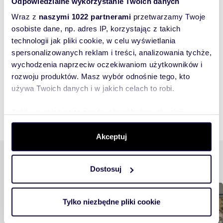
Odpowiedzialne wykorzystanie Twoich danych
lokal użytkowy na sprzedaż 270m2
Wraz z
naszymi 1022 partnerami
przetwarzamy Twoje
2 800 000 zł
osobiste dane, np. adres IP, korzystając z takich
lokal użytkowy Warszawa, Ochota, Aleje
d
technologii jak pliki cookie, w celu wyświetlania
Jerozolimskie
spersonalizowanych reklam i treści, analizowania tychże,
wychodzenia naprzeciw oczekiwaniom użytkowników i
rozwoju produktów. Masz wybór odnośnie tego, kto
używa Twoich danych i w jakich celach to robi.
Jeśli wyrazisz na to zgodę, chcielibyśmy również:
Gromadzić dane dotyczące Twojej lokalizacji
Akceptuj
geograficznej z dokładnością nawet do kilku metrów
Identyfikować Twoje urządzenie, aktywnie analizując
Podobne tematy
charakteryzującego je zbiory danych (fingerprinting,
Dostosuj
czyli wirtualny odcisk palca)
Dowiedz się więcej odnośnie tego, jak Twoje osobiste
Rynek nieruchomości
dane są przetwarzane oraz ustaw własne preferencje w
Tylko niezbędne pliki cookie
sekcji szczegółów
. W Deklaracji plików cookie możesz