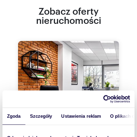
Zobacz oferty
nieruchomości
Zgoda
Szczegóły
Ustawienia reklam
O plikach c
270
m
14
10 370
zł/m
2
2