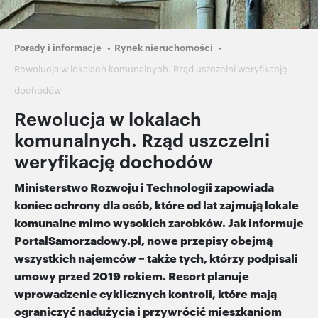
Ścieżka
Porady i informacje
Rynek nieruchomości
nawigacyjna
Rewolucja w lokalach komunalnych. Rząd uszczelni weryfikację
dochodów
Rewolucja w lokalach
komunalnych. Rząd uszczelni
weryfikację dochodów
Ministerstwo Rozwoju i Technologii zapowiada
koniec ochrony dla osób, które od lat zajmują lokale
komunalne mimo wysokich zarobków. Jak informuje
PortalSamorzadowy.pl, nowe przepisy obejmą
wszystkich najemców – także tych, którzy podpisali
umowy przed 2019 rokiem. Resort planuje
wprowadzenie cyklicznych kontroli, które mają
ograniczyć nadużycia i przywrócić mieszkaniom