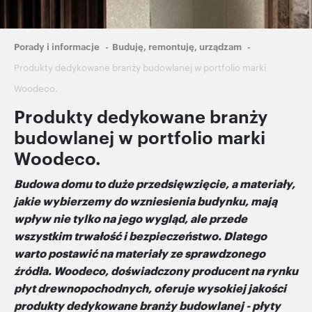
Ścieżka
Porady i informacje
Buduję, remontuję, urządzam
nawigacyjna
Produkty dedykowane branży budowlanej w portfolio marki
Woodeco.
Produkty dedykowane branży
budowlanej w portfolio marki
Woodeco.
Budowa domu to duże przedsięwzięcie, a materiały,
jakie wybierzemy do wzniesienia budynku, mają
wpływ nie tylko na jego wygląd, ale przede
wszystkim trwałość i bezpieczeństwo. Dlatego
warto postawić na materiały ze sprawdzonego
źr
ódła. Woodeco, doświadczony producent na rynku
płyt drewnopochodnych, oferuje wysokiej jakości
produkty dedykowane branży budowlanej - płyty