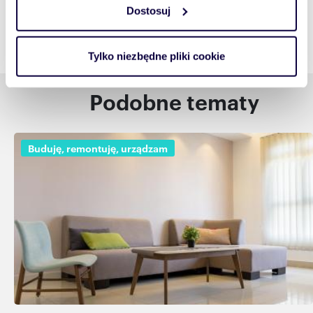
charakteryzującego je zbiory danych (fingerprinting,
Dostosuj
czyli wirtualny odcisk palca)
Dowiedz się więcej odnośnie tego, jak Twoje osobiste
dane są przetwarzane oraz ustaw własne preferencje w
Tylko niezbędne pliki cookie
sekcji szczegółów
. W Deklaracji plików cookie możesz
zmienić lub wycofać swoją zgodę w dowolnej chwili.
Podobne tematy
Wykorzystujemy pliki cookie do spersonalizowania treści
i reklam, aby oferować funkcje społecznościowe i
Buduję, remontuję, urządzam
analizować ruch w naszej witrynie. Informacje o tym, jak
korzystasz z naszej witryny, udostępniamy partnerom
społecznościowym, reklamowym i analitycznym.
Partnerzy mogą połączyć te informacje z innymi danymi
otrzymanymi od Ciebie lub uzyskanymi podczas
korzystania z ich usług.