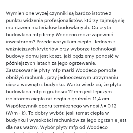
Wymienione wyżej czynniki są bardzo istotne z
punktu widzenia profesjonalist
ów, którzy zajmują się
montażem materiałów budowlanych. Co płyta
budowlana mfp firmy Woodeco może zapewnić
inwestorom? Przede wszystkim ciepło. Jednym z
ważniejszych kryteriów przy wyborze technologii
budowy domu jest koszt, jaki będziemy ponosić w
późniejszych latach za jego ogrzewanie.
Zastosowanie płyty mfp marki Woodeco pomoże
obniżyć rachunki, przy jednoczesnym utrzymaniu
ciepła wewnątrz budynku. Warto wiedzieć, że płyta
budowlana mfp o grubości 12 mm jest lepszym
izolatorem ciepła niż cegła o grubości 11,4 cm.
Współczynnik oporu termicznego wynosi
λ = 0,12
(W/m
·
k). To dobry wyb
ó
r, je
śli temat ciepła w
budynku i wysokości rachunków za jego ogrzanie jest
dla nas ważny. Wybór płyty mfp od Woodeco