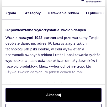
Zgoda
Szczegóły
Ustawienia reklam
O plikach c
Odpowiedzialne wykorzystanie Twoich danych
Wraz z
naszymi 1022 partnerami
przetwarzamy Twoje
osobiste dane, np. adres IP, korzystając z takich
technologii jak pliki cookie, w celu wyświetlania
spersonalizowanych reklam i treści, analizowania tychże,
wychodzenia naprzeciw oczekiwaniom użytkowników i
75,70
m
2
35 370
zł/m
2
2
rozwoju produktów. Masz wybór odnośnie tego, kto
mieszkanie na sprzedaż 76m2
używa Twoich danych i w jakich celach to robi.
2 677 500 zł
2
Jeśli wyrazisz na to zgodę, chcielibyśmy również:
mieszkanie Torremolinos, Torremolinos,
l
Avenida mar de alboran 9
R
Gromadzić dane dotyczące Twojej lokalizacji
Akceptuj
geograficznej z dokładnością nawet do kilku metrów
Identyfikować Twoje urządzenie, aktywnie analizując