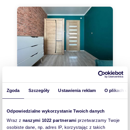
Zgoda
Szczegóły
Ustawienia reklam
O plikach c
48,10
m
2
8 316
zł/m
2
2
mieszkanie na sprzedaż 48m2
Odpowiedzialne wykorzystanie Twoich danych
399 999 zł
3
Wraz z
naszymi 1022 partnerami
przetwarzamy Twoje
mieszkanie Płock, Szarych Szeregów 19
m
U
osobiste dane, np. adres IP, korzystając z takich