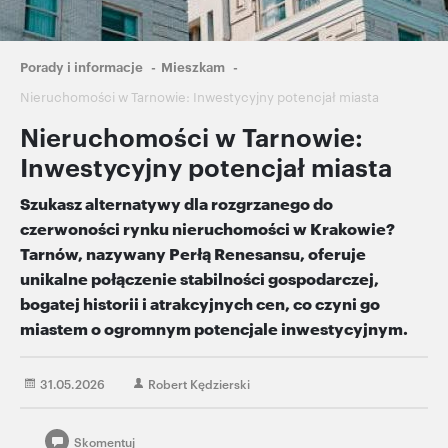
Ścieżka
Porady i informacje
Mieszkam
nawigacyjna
Nieruchomości w Tarnowie: Inwestycyjny potencjał miasta
Nieruchomości w Tarnowie:
Inwestycyjny potencjał miasta
Szukasz alternatywy dla rozgrzanego do
czerwoności rynku nieruchomości w Krakowie?
Tarnów, nazywany Perłą Renesansu, oferuje
unikalne połączenie stabilności gospodarczej,
bogatej historii i atrakcyjnych cen, co czyni go
miastem o ogromnym potencjale inwestycyjnym.
31.05.2026
Robert Kędzierski
Skomentuj