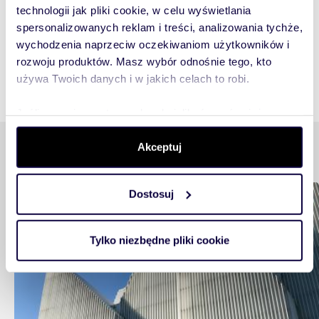
technologii jak pliki cookie, w celu wyświetlania
spersonalizowanych reklam i treści, analizowania tychże,
wychodzenia naprzeciw oczekiwaniom użytkowników i
rozwoju produktów. Masz wybór odnośnie tego, kto
używa Twoich danych i w jakich celach to robi.
Jeśli wyrazisz na to zgodę, chcielibyśmy również:
Gromadzić dane dotyczące Twojej lokalizacji
Podobne tematy
Akceptuj
geograficznej z dokładnością nawet do kilku metrów
Identyfikować Twoje urządzenie, aktywnie analizując
charakteryzującego je zbiory danych (fingerprinting,
Dostosuj
Mieszkam
czyli wirtualny odcisk palca)
Dowiedz się więcej odnośnie tego, jak Twoje osobiste
dane są przetwarzane oraz ustaw własne preferencje w
Tylko niezbędne pliki cookie
sekcji szczegółów
. W Deklaracji plików cookie możesz
zmienić lub wycofać swoją zgodę w dowolnej chwili.
Wykorzystujemy pliki cookie do spersonalizowania treści