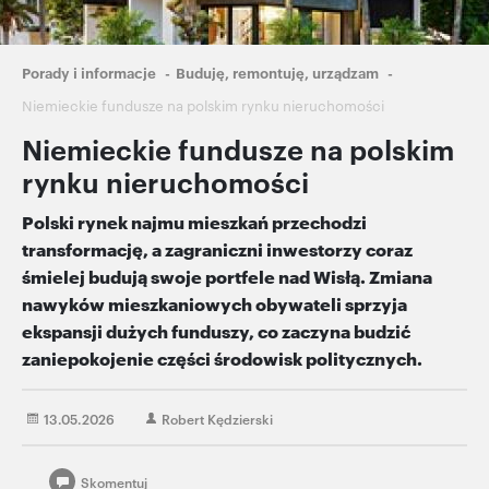
Ścieżka
Porady i informacje
Buduję, remontuję, urządzam
nawigacyjna
Niemieckie fundusze na polskim rynku nieruchomości
Niemieckie fundusze na polskim
rynku nieruchomości
Polski rynek najmu mieszkań przechodzi
transformację, a zagraniczni inwestorzy coraz
śmielej budują swoje portfele nad Wisłą. Zmiana
nawyków mieszkaniowych obywateli sprzyja
ekspansji dużych funduszy, co zaczyna budzić
zaniepokojenie części środowisk politycznych.
13.05.2026
Robert Kędzierski
Skomentuj