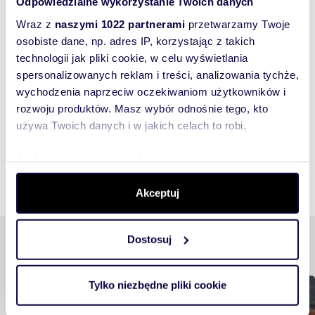
Odpowiedzialne wykorzystanie Twoich danych
135
m
5
107
zł/m
2
2
Wraz z
naszymi 1022 partnerami
przetwarzamy Twoje
lokal użytkowy na wynajem 135m2
osobiste dane, np. adres IP, korzystając z takich
14 500 zł
technologii jak pliki cookie, w celu wyświetlania
lokal użytkowy Warszawa, Wola, Aleja
d
spersonalizowanych reklam i treści, analizowania tychże,
Solidarności/ Żelazna
M
wychodzenia naprzeciw oczekiwaniom użytkowników i
rozwoju produktów. Masz wybór odnośnie tego, kto
używa Twoich danych i w jakich celach to robi.
Jeśli wyrazisz na to zgodę, chcielibyśmy również:
Gromadzić dane dotyczące Twojej lokalizacji
Akceptuj
geograficznej z dokładnością nawet do kilku metrów
Identyfikować Twoje urządzenie, aktywnie analizując
charakteryzującego je zbiory danych (fingerprinting,
Podobne tematy
Dostosuj
czyli wirtualny odcisk palca)
Dowiedz się więcej odnośnie tego, jak Twoje osobiste
dane są przetwarzane oraz ustaw własne preferencje w
Tylko niezbędne pliki cookie
Buduję, remontuję, urządzam
sekcji szczegółów
. W Deklaracji plików cookie możesz