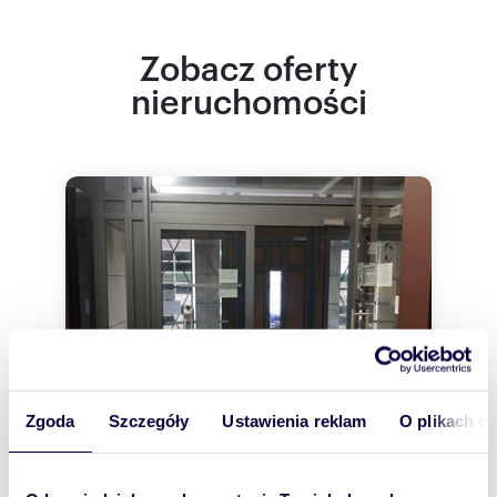
Zobacz oferty
nieruchomości
Zgoda
Szczegóły
Ustawienia reklam
O plikach c