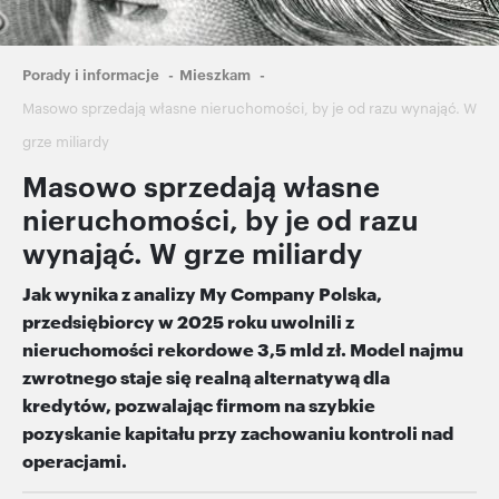
Ścieżka
Porady i informacje
Mieszkam
nawigacyjna
Masowo sprzedają własne nieruchomości, by je od razu wynająć. W
grze miliardy
Masowo sprzedają własne
nieruchomości, by je od razu
wynająć. W grze miliardy
Jak wynika z analizy My Company Polska,
przedsiębiorcy w 2025 roku uwolnili z
nieruchomości rekordowe 3,5 mld zł. Model najmu
zwrotnego staje się realną alternatywą dla
kredytów, pozwalając firmom na szybkie
pozyskanie kapitału przy zachowaniu kontroli nad
operacjami.