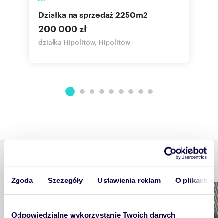
działka na sprzedaż 2250m2
200 000 zł
działka Hipolitów, Hipolitów
l
R
Podobne tematy
Zgoda
Szczegóły
Ustawienia reklam
O plikach c
Mieszkam
Odpowiedzialne wykorzystanie Twoich danych