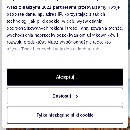
Wraz z
naszymi 1022 partnerami
przetwarzamy Twoje
osobiste dane, np. adres IP, korzystając z takich
technologii jak pliki cookie, w celu wyświetlania
spersonalizowanych reklam i treści, analizowania tychże,
wychodzenia naprzeciw oczekiwaniom użytkowników i
rozwoju produktów. Masz wybór odnośnie tego, kto
używa Twoich danych i w jakich celach to robi.
Szczecin. Dlaczego warto tu zamieszkać?
Analiza rynku
Jeśli wyrazisz na to zgodę, chcielibyśmy również:
Gromadzić dane dotyczące Twojej lokalizacji
Akceptuj
geograficznej z dokładnością nawet do kilku metrów
Mieszkam
Identyfikować Twoje urządzenie, aktywnie analizując
charakteryzującego je zbiory danych (fingerprinting,
Dostosuj
czyli wirtualny odcisk palca)
Dowiedz się więcej odnośnie tego, jak Twoje osobiste
dane są przetwarzane oraz ustaw własne preferencje w
Tylko niezbędne pliki cookie
sekcji szczegółów
. W Deklaracji plików cookie możesz
zmienić lub wycofać swoją zgodę w dowolnej chwili.