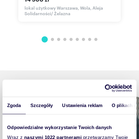
lokal użytkowy Warszawa, Wola, Aleja
l
Solidarności/ Żelazna
J
Podobne tematy
Mieszkam
Zgoda
Szczegóły
Ustawienia reklam
O plikach c
Odpowiedzialne wykorzystanie Twoich danych
Wraz z
naszymi 1022 partnerami
przetwarzamy Twoje