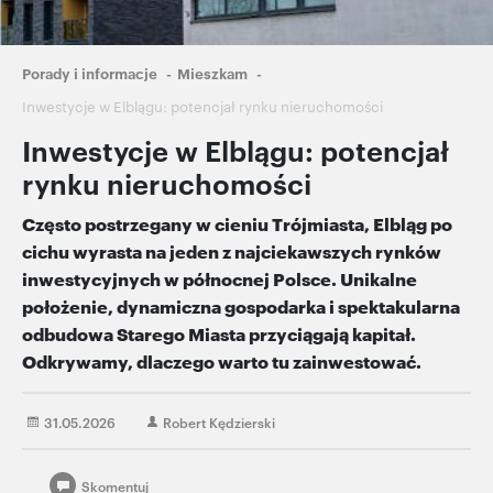
Ścieżka
Porady i informacje
Mieszkam
nawigacyjna
Inwestycje w Elblągu: potencjał rynku nieruchomości
Inwestycje w Elblągu: potencjał
rynku nieruchomości
Często postrzegany w cieniu Trójmiasta, Elbląg po
cichu wyrasta na jeden z najciekawszych rynków
inwestycyjnych w północnej Polsce. Unikalne
położenie, dynamiczna gospodarka i spektakularna
odbudowa Starego Miasta przyciągają kapitał.
Odkrywamy, dlaczego warto tu zainwestować.
31.05.2026
Robert Kędzierski
Skomentuj