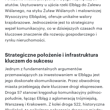
atutów. Usytuowany u ujścia rzeki Elbląg do Zalewu
Wiślanego, na styku Żuław Wiślanych i malowniczej
Wysoczyzny Elbląskiej, oferuje unikalne walory
krajobrazowe. Jednocześnie jest to strategiczny
węzeł komunikacyjny, co w dzisiejszych czasach ma
kluczowe znaczenie dla rozwoju gospodarczego i
rynku nieruchomości.
Strategiczne położenie i infrastruktura
kluczem do sukcesu
Jednym z fundamentalnych argumentów
przemawiających za inwestowaniem w Elblągu jest
jego doskonałe skomunikowanie. Przez obwodnicę
miasta przebiegają dwie kluczowe drogi ekspresowe.
Droga S7 stanowi kręgosłup komunikacyjny północ-
południe, łącząc Elbląg z aglomeracją trójmiejską,
Warszawą i Krakowem. Z kolei droga S22, historyczna
"Berlinka", to najkrótsze połączenie drogowe między