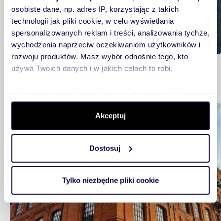
osobiste dane, np. adres IP, korzystając z takich
technologii jak pliki cookie, w celu wyświetlania
spersonalizowanych reklam i treści, analizowania tychże,
wychodzenia naprzeciw oczekiwaniom użytkowników i
rozwoju produktów. Masz wybór odnośnie tego, kto
Szczecin. Dlaczego warto tu zamieszkać?
używa Twoich danych i w jakich celach to robi.
Analiza rynku
Jeśli wyrazisz na to zgodę, chcielibyśmy również:
Gromadzić dane dotyczące Twojej lokalizacji
Mieszkam
Akceptuj
geograficznej z dokładnością nawet do kilku metrów
Identyfikować Twoje urządzenie, aktywnie analizując
charakteryzującego je zbiory danych (fingerprinting,
Dostosuj
czyli wirtualny odcisk palca)
Dowiedz się więcej odnośnie tego, jak Twoje osobiste
dane są przetwarzane oraz ustaw własne preferencje w
Tylko niezbędne pliki cookie
sekcji szczegółów
. W Deklaracji plików cookie możesz
zmienić lub wycofać swoją zgodę w dowolnej chwili.