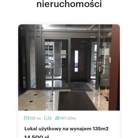
nieruchomości
135
m
5
107
zł/m
2
2
lokal użytkowy na wynajem 135m2
14 500 zł