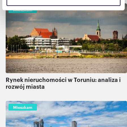
sekcji szczegółów
. W Deklaracji plików cookie możesz
Mieszkam
zmienić lub wycofać swoją zgodę w dowolnej chwili.
Wykorzystujemy pliki cookie do spersonalizowania treści
i reklam, aby oferować funkcje społecznościowe i
analizować ruch w naszej witrynie. Informacje o tym, jak
korzystasz z naszej witryny, udostępniamy partnerom
społecznościowym, reklamowym i analitycznym.
Partnerzy mogą połączyć te informacje z innymi danymi
otrzymanymi od Ciebie lub uzyskanymi podczas
korzystania z ich usług.
Rynek nieruchomości w Toruniu: analiza i
rozwój miasta
Mieszkam