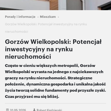
Ścieżka
Porady i informacje
Mieszkam
nawigacyjna
Gorzów Wielkopolski: Potencjał inwestycyjny na rynku
nieruchomości
Gorzów Wielkopolski: Potencjał
inwestycyjny na rynku
nieruchomości
Często w cieniu większych metropolii, Gorzów
Wielkopolski wyrasta na jednego z najciekawszych
graczy na rynku nieruchomości. Strategiczne
położenie, dynamiczna gospodarka i unikalna jakość
życia tworzą solidne fundamenty pod przyszłe zyski.
Czas przyjrzeć mu się bliżej.
31.05.2026
Robert Kędzierski