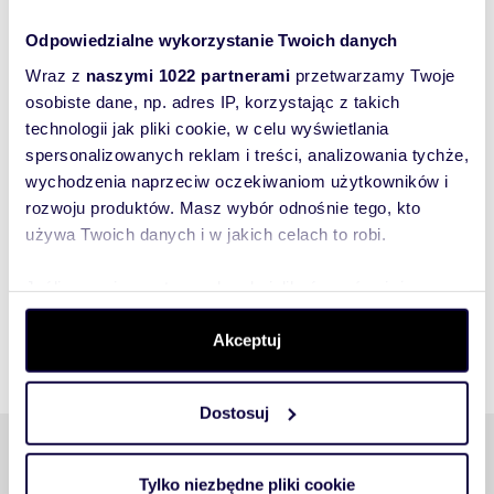
Odpowiedzialne wykorzystanie Twoich danych
Wraz z
naszymi 1022 partnerami
przetwarzamy Twoje
556
m
66
zł/m
2
2
osobiste dane, np. adres IP, korzystając z takich
lokal użytkowy na wynajem 556m2
technologii jak pliki cookie, w celu wyświetlania
spersonalizowanych reklam i treści, analizowania tychże,
36 900 zł
3
wychodzenia naprzeciw oczekiwaniom użytkowników i
lokal użytkowy Warszawa, Mokotów,
m
rozwoju produktów. Masz wybór odnośnie tego, kto
Postępu
K
używa Twoich danych i w jakich celach to robi.
Jeśli wyrazisz na to zgodę, chcielibyśmy również:
Gromadzić dane dotyczące Twojej lokalizacji
Akceptuj
geograficznej z dokładnością nawet do kilku metrów
Identyfikować Twoje urządzenie, aktywnie analizując
charakteryzującego je zbiory danych (fingerprinting,
Dostosuj
czyli wirtualny odcisk palca)
Podobne tematy
Dowiedz się więcej odnośnie tego, jak Twoje osobiste
dane są przetwarzane oraz ustaw własne preferencje w
Tylko niezbędne pliki cookie