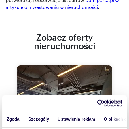
potwierdzają obserwacje ekspertów
Domiporta.pl w
artykule o inwestowaniu w nieruchomości
.
Zobacz oferty
nieruchomości
Zgoda
Szczegóły
Ustawienia reklam
O plikach c