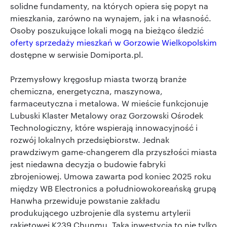
solidne fundamenty, na których opiera się popyt na
mieszkania, zarówno na wynajem, jak i na własność.
Osoby poszukujące lokali mogą na bieżąco śledzić
oferty sprzedaży mieszkań w Gorzowie Wielkopolskim
dostępne w serwisie Domiporta.pl.
Przemysłowy kręgosłup miasta tworzą branże
chemiczna, energetyczna, maszynowa,
farmaceutyczna i metalowa. W mieście funkcjonuje
Lubuski Klaster Metalowy oraz Gorzowski Ośrodek
Technologiczny, które wspierają innowacyjność i
rozwój lokalnych przedsiębiorstw. Jednak
prawdziwym game-changerem dla przyszłości miasta
jest niedawna decyzja o budowie fabryki
zbrojeniowej. Umowa zawarta pod koniec 2025 roku
między WB Electronics a południowokoreańską grupą
Hanwha przewiduje powstanie zakładu
produkującego uzbrojenie dla systemu artylerii
rakietowej K239 Chunmu. Taka inwestycja to nie tylko