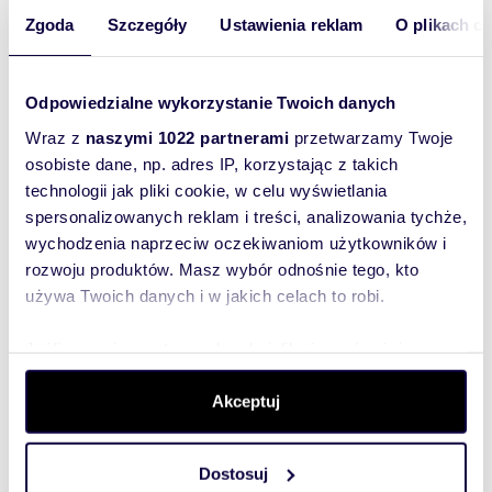
Zgoda
Szczegóły
Ustawienia reklam
O plikach c
Odpowiedzialne wykorzystanie Twoich danych
Wraz z
naszymi 1022 partnerami
przetwarzamy Twoje
osobiste dane, np. adres IP, korzystając z takich
48
m
2
73
zł/m
technologii jak pliki cookie, w celu wyświetlania
2
2
spersonalizowanych reklam i treści, analizowania tychże,
mieszkanie na wynajem 48m2
wychodzenia naprzeciw oczekiwaniom użytkowników i
3 500 zł
rozwoju produktów. Masz wybór odnośnie tego, kto
mieszkanie Warszawa, Ursus, Karola
d
używa Twoich danych i w jakich celach to robi.
Taylora
Jeśli wyrazisz na to zgodę, chcielibyśmy również:
Gromadzić dane dotyczące Twojej lokalizacji
Akceptuj
geograficznej z dokładnością nawet do kilku metrów
Identyfikować Twoje urządzenie, aktywnie analizując
charakteryzującego je zbiory danych (fingerprinting,
Dostosuj
czyli wirtualny odcisk palca)