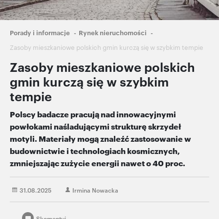
Ścieżka
Porady i informacje
Rynek nieruchomości
nawigacyjna
Zasoby mieszkaniowe polskich gmin kurczą się w szybkim tempie
Zasoby mieszkaniowe polskich
gmin kurczą się w szybkim
tempie
Polscy badacze pracują nad innowacyjnymi
powłokami naśladującymi strukturę skrzydeł
motyli. Materiały mogą znaleźć zastosowanie w
budownictwie i technologiach kosmicznych,
zmniejszając zużycie energii nawet o 40 proc.
31.08.2025
Irmina Nowacka
Skomentuj