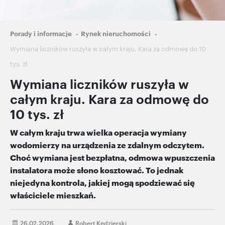
Ścieżka
Porady i informacje
Rynek nieruchomości
nawigacyjna
Wymiana liczników ruszyła w całym kraju. Kara za odmowę do 10
tys. zł
Wymiana liczników ruszyła w
całym kraju. Kara za odmowę do
10 tys. zł
W całym kraju trwa wielka operacja wymiany
wodomierzy na urządzenia ze zdalnym odczytem.
Choć wymiana jest bezpłatna, odmowa wpuszczenia
instalatora może słono kosztować. To jednak
niejedyna kontrola, jakiej mogą spodziewać się
właściciele mieszkań.
26.02.2026
Robert Kędzierski