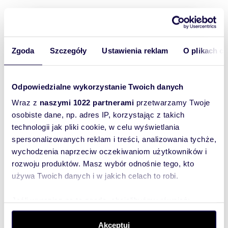
Zgoda
Szczegóły
Ustawienia reklam
O plikach c
Odpowiedzialne wykorzystanie Twoich danych
Wraz z
naszymi 1022 partnerami
przetwarzamy Twoje
osobiste dane, np. adres IP, korzystając z takich
technologii jak pliki cookie, w celu wyświetlania
spersonalizowanych reklam i treści, analizowania tychże,
wychodzenia naprzeciw oczekiwaniom użytkowników i
rozwoju produktów. Masz wybór odnośnie tego, kto
39
m
2
33
zł/m
2
2
używa Twoich danych i w jakich celach to robi.
mieszkanie na wynajem 39m2
1 300 zł
Jeśli wyrazisz na to zgodę, chcielibyśmy również:
mieszkanie Bielsk Podlaski, centrum,
d
Gromadzić dane dotyczące Twojej lokalizacji
Żwirki i Wigury
Akceptuj
geograficznej z dokładnością nawet do kilku metrów