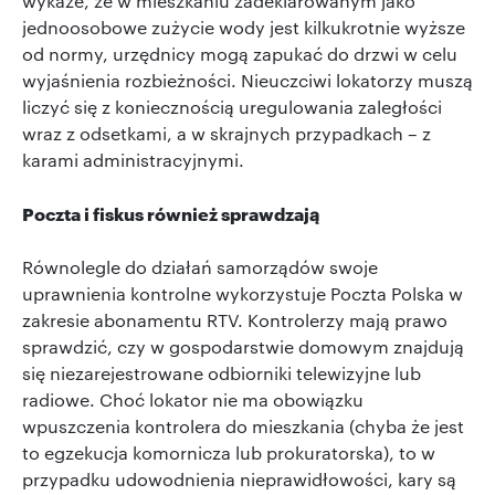
wykaże, że w mieszkaniu zadeklarowanym jako
jednoosobowe zużycie wody jest kilkukrotnie wyższe
od normy, urzędnicy mogą zapukać do drzwi w celu
wyjaśnienia rozbieżności. Nieuczciwi lokatorzy muszą
liczyć się z koniecznością uregulowania zaległości
wraz z odsetkami, a w skrajnych przypadkach – z
karami administracyjnymi.
Poczta i fiskus również sprawdzają
Równolegle do działań samorządów swoje
uprawnienia kontrolne wykorzystuje Poczta Polska w
zakresie abonamentu RTV. Kontrolerzy mają prawo
sprawdzić, czy w gospodarstwie domowym znajdują
się niezarejestrowane odbiorniki telewizyjne lub
radiowe. Choć lokator nie ma obowiązku
wpuszczenia kontrolera do mieszkania (chyba że jest
to egzekucja komornicza lub prokuratorska), to w
przypadku udowodnienia nieprawidłowości, kary są