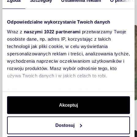
Zgoda
Szczegóły
Ustawienia reklam
O plikach c
Podobne tematy
Odpowiedzialne wykorzystanie Twoich danych
Buduję, remontuję, urządzam
Wraz z
naszymi 1022 partnerami
przetwarzamy Twoje
osobiste dane, np. adres IP, korzystając z takich
technologii jak pliki cookie, w celu wyświetlania
spersonalizowanych reklam i treści, analizowania tychże,
wychodzenia naprzeciw oczekiwaniom użytkowników i
rozwoju produktów. Masz wybór odnośnie tego, kto
używa Twoich danych i w jakich celach to robi.
Jeśli wyrazisz na to zgodę, chcielibyśmy również:
Gromadzić dane dotyczące Twojej lokalizacji
Akceptuj
Sierpniowe prace w ogrodzie:
geograficznej z dokładnością nawet do kilku metrów
przygotowanie roślin do zimy
Identyfikować Twoje urządzenie, aktywnie analizując
charakteryzującego je zbiory danych (fingerprinting,
Dostosuj
czyli wirtualny odcisk palca)
Dowiedz się więcej odnośnie tego, jak Twoje osobiste
Buduję, remontuję, urządzam