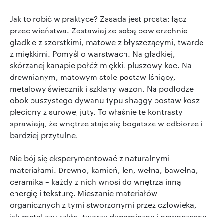
Jak to robić w praktyce? Zasada jest prosta: łącz
przeciwieństwa. Zestawiaj ze sobą powierzchnie
gładkie z szorstkimi, matowe z błyszczącymi, twarde
z miękkimi. Pomyśl o warstwach. Na gładkiej,
skórzanej kanapie połóż miękki, pluszowy koc. Na
drewnianym, matowym stole postaw lśniący,
metalowy świecznik i szklany wazon. Na podłodze
obok puszystego dywanu typu shaggy postaw kosz
pleciony z surowej juty. To właśnie te kontrasty
sprawiają, że wnętrze staje się bogatsze w odbiorze i
bardziej przytulne.
Nie bój się eksperymentować z naturalnymi
materiałami. Drewno, kamień, len, wełna, bawełna,
ceramika – każdy z nich wnosi do wnętrza inną
energię i teksturę. Mieszanie materiałów
organicznych z tymi stworzonymi przez człowieka,
jak metal czy szkło, tworzy dynamiczną i nowoczesną