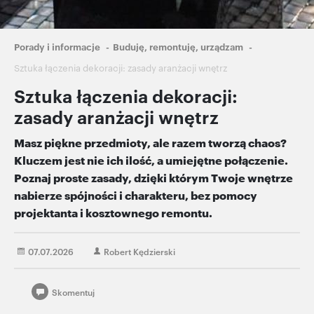
Ścieżka
Porady i informacje
Buduję, remontuję, urządzam
nawigacyjna
Sztuka łączenia dekoracji: zasady aranżacji wnętrz
Sztuka łączenia dekoracji:
zasady aranżacji wnętrz
Masz piękne przedmioty, ale razem tworzą chaos?
Kluczem jest nie ich ilość, a umiejętne połączenie.
Poznaj proste zasady, dzięki którym Twoje wnętrze
nabierze spójności i charakteru, bez pomocy
projektanta i kosztownego remontu.
07.07.2026
Robert Kędzierski
Skomentuj