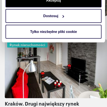
Akceptuj
geograficznej z dokładnością nawet do kilku metrów
Identyfikować Twoje urządzenie, aktywnie analizując
charakteryzującego je zbiory danych (fingerprinting,
Dostosuj
czyli wirtualny odcisk palca)
Warszawa – architektura, urbanistyka i
Dowiedz się więcej odnośnie tego, jak Twoje osobiste
rozwój miasta
dane są przetwarzane oraz ustaw własne preferencje w
Tylko niezbędne pliki cookie
sekcji szczegółów
. W Deklaracji plików cookie możesz
zmienić lub wycofać swoją zgodę w dowolnej chwili.
Rynek nieruchomości
Wykorzystujemy pliki cookie do spersonalizowania treści
i reklam, aby oferować funkcje społecznościowe i
analizować ruch w naszej witrynie. Informacje o tym, jak
korzystasz z naszej witryny, udostępniamy partnerom
społecznościowym, reklamowym i analitycznym.
Partnerzy mogą połączyć te informacje z innymi danymi
otrzymanymi od Ciebie lub uzyskanymi podczas
korzystania z ich usług.
Kraków. Drugi największy rynek