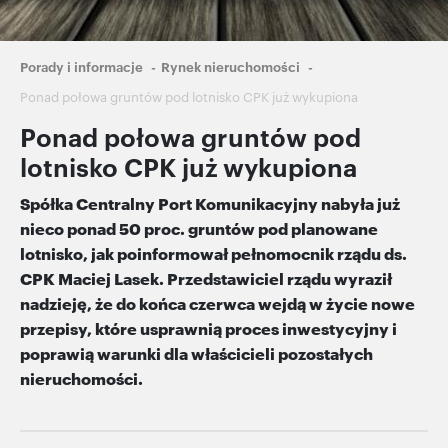
Ścieżka
Porady i informacje
Rynek nieruchomości
nawigacyjna
Ponad połowa gruntów pod lotnisko CPK już wykupiona
Ponad połowa gruntów pod
lotnisko CPK już wykupiona
Spółka Centralny Port Komunikacyjny nabyła już
nieco ponad 50 proc. gruntów pod planowane
lotnisko, jak poinformował pełnomocnik rządu ds.
CPK Maciej Lasek. Przedstawiciel rządu wyraził
nadzieję, że do końca czerwca wejdą w życie nowe
przepisy, które usprawnią proces inwestycyjny i
poprawią warunki dla właścicieli pozostałych
nieruchomości.