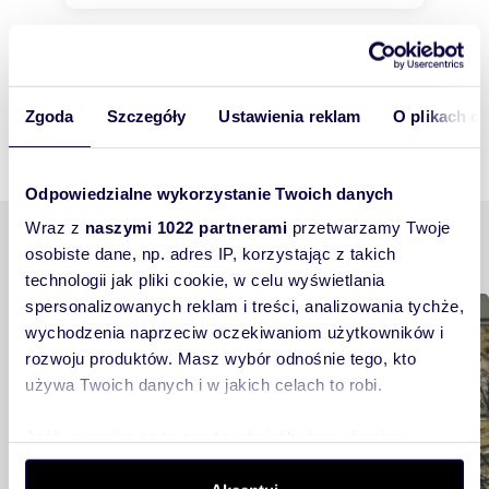
Zgoda
Szczegóły
Ustawienia reklam
O plikach c
Odpowiedzialne wykorzystanie Twoich danych
Wraz z
naszymi 1022 partnerami
przetwarzamy Twoje
Podobne tematy
osobiste dane, np. adres IP, korzystając z takich
technologii jak pliki cookie, w celu wyświetlania
spersonalizowanych reklam i treści, analizowania tychże,
Rynek nieruchomości
wychodzenia naprzeciw oczekiwaniom użytkowników i
rozwoju produktów. Masz wybór odnośnie tego, kto
używa Twoich danych i w jakich celach to robi.
Jeśli wyrazisz na to zgodę, chcielibyśmy również:
Gromadzić dane dotyczące Twojej lokalizacji