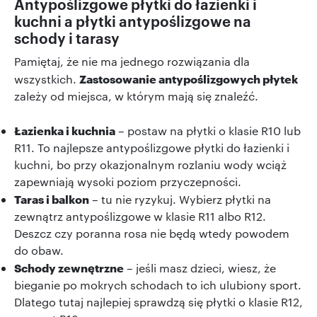
Antypoślizgowe płytki do łazienki i
kuchni a płytki antypoślizgowe na
schody i tarasy
Pamiętaj, że nie ma jednego rozwiązania dla
Zastosowanie antypoślizgowych płytek
wszystkich.
zależy od miejsca, w którym mają się znaleźć.
Łazienka i kuchnia
– postaw na płytki o klasie R10 lub
R11. To najlepsze antypoślizgowe płytki do łazienki i
kuchni, bo przy okazjonalnym rozlaniu wody wciąż
zapewniają wysoki poziom przyczepności.
Taras i balkon
– tu nie ryzykuj. Wybierz płytki na
zewnątrz antypoślizgowe w klasie R11 albo R12.
Deszcz czy poranna rosa nie będą wtedy powodem
do obaw.
Schody zewnętrzne
– jeśli masz dzieci, wiesz, że
bieganie po mokrych schodach to ich ulubiony sport.
Dlatego tutaj najlepiej sprawdzą się płytki o klasie R12,