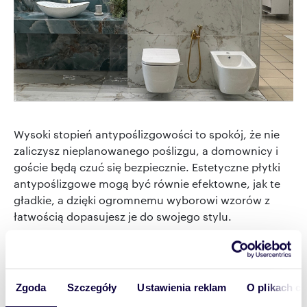
Wysoki stopień antypoślizgowości to spokój, że nie
zaliczysz nieplanowanego poślizgu, a domownicy i
goście będą czuć się bezpiecznie. Estetyczne płytki
antypoślizgowe mogą być równie efektowne, jak te
gładkie, a dzięki ogromnemu wyborowi wzorów z
łatwością dopasujesz je do swojego stylu.
Bo przecież podłoga powinna być nie tylko piękna,
ale też wygodna w użytkowaniu. I właśnie to powinny
oznaczać płytki antypoślizgowe – komfort,
Zgoda
Szczegóły
Ustawienia reklam
O plikach c
bezpieczeństwo i zero stresu, że wyjście na taras w