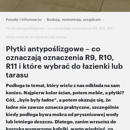
Ścieżka
Porady i informacje
Buduję, remontuję, urządzam
nawigacyjna
Płytki antypoślizgowe – co oznaczają oznaczenia R9, R10, R11 i
które wybrać do łazienki lub tarasu
Płytki antypoślizgowe – co
oznaczają oznaczenia R9, R10,
R11 i które wybrać do łazienki lub
tarasu
Podłoga to temat, który wielu z nas odkłada na sam
koniec. Najpierw kolor ścian, potem meble, a płytki?
Cóż, „byle były ładne”, a potem okazuje się, że
ładne nie zawsze oznacza praktyczne, szczególnie
kiedy podłoga bywa mokra od prysznicowej wody
lub letniego deszczu. Dlatego, zanim wrzucisz do
koszyka wymarzone kafelki, warto wiedzieć, co