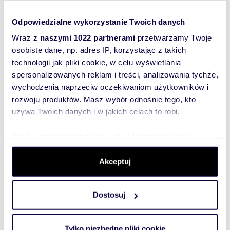
deszczu skończy się nieplanowaną akrobacją.
Odpowiedzialne wykorzystanie Twoich danych
Wraz z
naszymi 1022 partnerami
przetwarzamy Twoje
osobiste dane, np. adres IP, korzystając z takich
technologii jak pliki cookie, w celu wyświetlania
Zobacz oferty
spersonalizowanych reklam i treści, analizowania tychże,
nieruchomości
wychodzenia naprzeciw oczekiwaniom użytkowników i
rozwoju produktów. Masz wybór odnośnie tego, kto
używa Twoich danych i w jakich celach to robi.
Jeśli wyrazisz na to zgodę, chcielibyśmy również:
Gromadzić dane dotyczące Twojej lokalizacji
Akceptuj
geograficznej z dokładnością nawet do kilku metrów
Identyfikować Twoje urządzenie, aktywnie analizując
charakteryzującego je zbiory danych (fingerprinting,
Dostosuj
czyli wirtualny odcisk palca)
Dowiedz się więcej odnośnie tego, jak Twoje osobiste
dane są przetwarzane oraz ustaw własne preferencje w
Tylko niezbędne pliki cookie