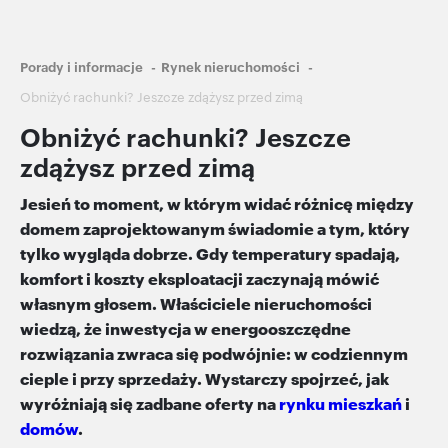
Ścieżka
Porady i informacje
Rynek nieruchomości
nawigacyjna
Obniżyć rachunki? Jeszcze zdążysz przed zimą
Obniżyć rachunki? Jeszcze
zdążysz przed zimą
Jesień to moment, w którym widać różnicę między
domem zaprojektowanym świadomie a tym, który
tylko wygląda dobrze. Gdy temperatury spadają,
komfort i koszty eksploatacji zaczynają mówić
własnym głosem. Właściciele nieruchomości
wiedzą, że inwestycja w energooszczędne
rozwiązania zwraca się podwójnie: w codziennym
cieple i przy sprzedaży. Wystarczy spojrzeć, jak
wyróżniają się zadbane oferty na
rynku mieszkań
i
domów
.