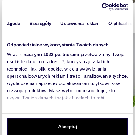
Warszawa – architektura, urbanistyka i
rozwój miasta
Zgoda
Szczegóły
Ustawienia reklam
O plikach c
Rynek nieruchomości
Odpowiedzialne wykorzystanie Twoich danych
Wraz z
naszymi 1022 partnerami
przetwarzamy Twoje
osobiste dane, np. adres IP, korzystając z takich
technologii jak pliki cookie, w celu wyświetlania
spersonalizowanych reklam i treści, analizowania tychże,
wychodzenia naprzeciw oczekiwaniom użytkowników i
rozwoju produktów. Masz wybór odnośnie tego, kto
używa Twoich danych i w jakich celach to robi.
Kraków. Drugi największy rynek
Jeśli wyrazisz na to zgodę, chcielibyśmy również:
nieruchomości w Polsce. Warto kupić tu
Gromadzić dane dotyczące Twojej lokalizacji
mieszkanie
Akceptuj
geograficznej z dokładnością nawet do kilku metrów
Identyfikować Twoje urządzenie, aktywnie analizując