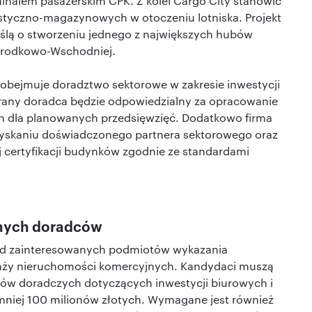
inalem pasażerskim CPK. Z kolei Cargo City stanowić
gistyczno-magazynowych w otoczeniu lotniska. Projekt
yślą o stworzeniu jednego z największych hubów
 Środkowo-Wschodniej.
obejmuje doradztwo sektorowe w zakresie inwestycji
any doradca będzie odpowiedzialny za opracowanie
 dla planowanych przedsięwzięć. Dodatkowo firma
yskaniu doświadczonego partnera sektorowego oraz
j certyfikacji budynków zgodnie ze standardami
lnych doradców
d zainteresowanych podmiotów wykazania
nży nieruchomości komercyjnych. Kandydaci muszą
tów doradczych dotyczących inwestycji biurowych i
niej 100 milionów złotych. Wymagane jest również