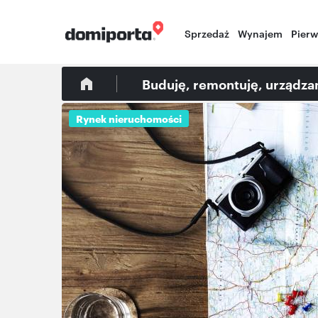
Sprzedaż
Wynajem
Pier
Buduję, remontuję, urządz
Rynek nieruchomości