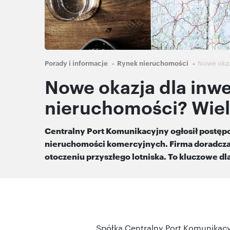
Ścieżka
Porady i informacje
Rynek nieruchomości
Nowe okazj
nawigacyjna
Nowe okazja dla inw
nieruchomości? Wielk
Centralny Port Komunikacyjny ogłosił postę
nieruchomości komercyjnych. Firma doradcza 
otoczeniu przyszłego lotniska. To kluczowe d
Spółka Centralny Port Komunikacy