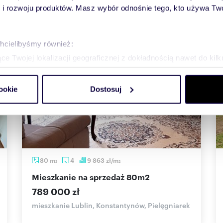
 rozwoju produktów. Masz wybór odnośnie tego, kto używa Twoi
chcielibyśmy również:
e Twojej lokalizacji geograficznej z dokładnością nawet do kil
dzenie, aktywnie analizując charakteryzującego je zbiory danych 
ookie
Dostosuj
 tego, jak Twoje osobiste dane są przetwarzane oraz ustaw wła
plików cookie możesz zmienić lub wycofać swoją zgodę w dowolne
do spersonalizowania treści i reklam, aby oferować funkcje sp
ormacje o tym, jak korzystasz z naszej witryny, udostępniamy p
Partnerzy mogą połączyć te informacje z innymi danymi otrzym
80
m
4
9 863
zł/m
2
2
nia z ich usług.
mieszkanie na sprzedaż 80m2
789 000 zł
mieszkanie Lublin, Konstantynów, Pielęgniarek