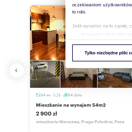
oczekiwaniom użytkowników i
to robi.
Jeśli wyrazisz na to zgodę, 
Gromadzić dane dotycząc
Identyfikować Twoje urzą
wirtualny odcisk palca)
Tylko niezbędne pliki c
Dowiedz się więcej odnośnie
szczegółów
. W Deklaracji 
Wykorzystujemy pliki cookie 
ruch w naszej witrynie. Inf
reklamowym i analitycznym. 
54
m
2
54
zł/m
2
2
uzyskanymi podczas korzysta
2
mieszkanie na wynajem 54m2
2 900 zł
mieszkanie Warszawa, Praga-Południe, Paca