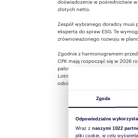
doświadczenie w pośrednictwie 
złotych netto.
Zespół wybranego doradcy musi 
eksperta do spraw ESG. Te wymog
zrównoważonego rozwoju w plano
Zgodnie z harmonogramem przedst
CPK mają rozpocząć się w 2026 r
palowania. W 2029 roku zakończy s
Lotnisko powinno zostać uruchom
odcinkiem linii Kolei Dużych Pręd
Zgoda
Odpowiedzialne wykorzysta
Wraz z
naszymi 1022 partn
pliki cookie, w celu wyświet