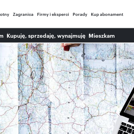
wotny
Zagranica
Firmy i eksperci
Porady
Kup abonament
am
Kupuję, sprzedaję, wynajmuję
Mieszkam