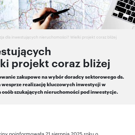
a dla inwestujących nieruchomości? Wielki projekt coraz bliżej
estujących
i projekt coraz bliżej
powanie zakupowe na wybór doradcy sektorowego ds.
wesprze realizację kluczowych inwestycji w
la osób szukających nieruchomości pod inwestycje.
jny poinformowała 21 sierpnia 2025 roku o