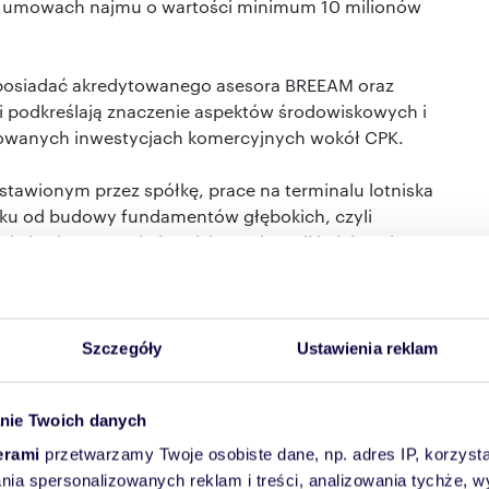
w umowach najmu o wartości minimum 10 milionów
posiadać akredytowanego asesora BREEAM oraz
i podkreślają znaczenie aspektów środowiskowych i
wanych inwestycjach komercyjnych wokół CPK.
awionym przez spółkę, prace na terminalu lotniska
oku od budowy fundamentów głębokich, czyli
ię budowa tunelu i podziemnej stacji kolejowej.
ione do końca 2032 roku wraz z pierwszym
kości łączącej Warszawę z Łodzią.
Szczegóły
Ustawienia reklam
Zobacz oferty nieruchomości
nie Twoich danych
erami
przetwarzamy Twoje osobiste dane, np. adres IP, korzystaj
lania spersonalizowanych reklam i treści, analizowania tychże,