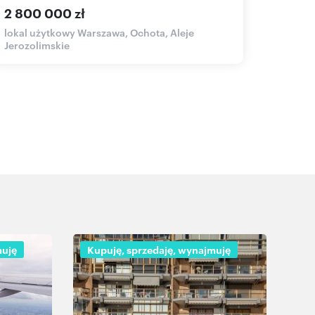
2 800 000 zł
900 z
lokal użytkowy Warszawa, Ochota, Aleje
lokal u
Jerozolimskie
muję
Kupuję, sprzedaję, wynajmuję