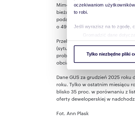
Mimo dynamicznego wzrostu cen z
oczekiwaniom użytkowników i
bieżące utrzymanie nieruchomości 
to robi.
podaje, że w 2024 roku koszty zwi
o 49 proc. niższe od średniej unijn
Jeśli wyrazisz na to zgodę, 
Gromadzić dane dotycząc
Przekłada się to na wskaźnik tzw
Identyfikować Twoje urzą
(sytuacja, gdy wydatki na mieszk
wirtualny odcisk palca)
Tylko niezbędne pliki c
problem ten dotyczy 5,7 proc. mi
Dowiedz się więcej odnośnie
obciążeniem zmaga się blisko 30 pr
szczegółów
. W Deklaracji 
Dane GUS za grudzień 2025 roku 
Wykorzystujemy pliki cookie 
roku. Tylko w ostatnim miesiącu 
ruch w naszej witrynie. Inf
blisko 35 proc. w porównaniu z 
reklamowym i analitycznym. 
oferty deweloperskiej w nadchodz
uzyskanymi podczas korzysta
Fot. Ann Plask