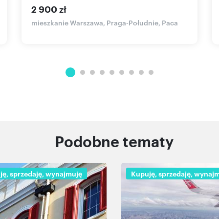
2 900 zł
mieszkanie Warszawa, Praga-Południe, Paca
Podobne tematy
ję, sprzedaję, wynajmuję
Kupuję, sprzedaję, wynaj