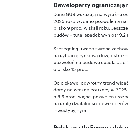
Deweloperzy ograniczają 
Dane GUS wskazują na wyraźne oc
2025 roku wydano pozwolenia na 
blisko 9 proc. w skali roku. Jeszc
budów – tutaj spadek wyniósł 9,2 p
Szczególną uwagę zwraca zachowan
na sytuację rynkową dużą ostrożn
pozwoleń na budowę spadła aż o 1
o blisko 15 proc.
Co ciekawe, odwrotny trend wida
domy na własne potrzeby w 2025 ro
o 8,6 proc. więcej pozwoleń i roz
na skalę działalności deweloperów,
inwestycyjnym.
Polska na tle Europy: dek