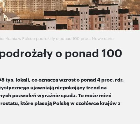
ieszkania w Polsce podrożały o ponad 100 proc. Nowe dane
 podrożały o ponad 100
ys. lokali, co oznacza wzrost o ponad 4 proc. rdr.
ystycznego ujawniają niepokojący trend na
anych pozwoleń wyraźnie spada. To może mieć
ostatu, które plasują Polskę w czołówce krajów z