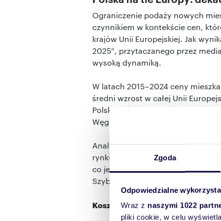
Ograniczenie podaży nowych mie
czynnikiem w kontekście cen, któr
krajów Unii Europejskiej. Jak wyni
2025”, przytaczanego przez media
wysoką dynamiką.
W latach 2015–2024 ceny mieszkań
średni wzrost w całej Unii Europej
Polskę w ścisłej czołówce państw 
Węgrami (wzrost o ok. 210 proc.), 
Analiza europejskiego urzędu sta
rynku najmu. W omawianej dekadzi
Zgoda
co jest jednym z najwyższych wyni
Szybciej drożał najem jedynie na 
Odpowiedzialne wykorzysta
Koszty utrzymania wciąż relatywn
Wraz z
naszymi 1022 partn
pliki cookie, w celu wyświet