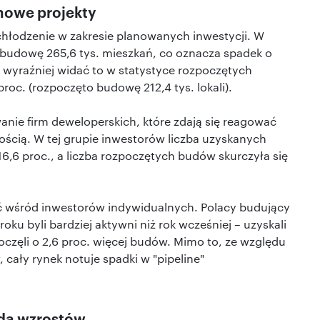
nowe projekty
hłodzenie w zakresie planowanych inwestycji. W
budowę 265,6 tys. mieszkań, co oznacza spadek o
ze wyraźniej widać to w statystyce rozpoczętych
roc. (rozpoczęto budowę 212,4 tys. lokali).
ie firm deweloperskich, które zdają się reagować
ością. W tej grupie inwestorów liczba uzyskanych
6,6 proc., a liczba rozpoczętych budów skurczyła się
ć wśród inwestorów indywidualnych. Polacy budujący
ku byli bardziej aktywni niż rok wcześniej – uzyskali
poczęli o 2,6 proc. więcej budów. Mimo to, ze względu
 cały rynek notuje spadki w "pipeline"
ada wzrostów