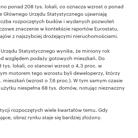
o ponad 208 tys. lokali, co oznacza wzrost o ponad
ne Głównego Urzędu Statystycznego ujawniają
 liczba rozpoczętych budów i wydanych pozwoleń
czowe znaczenie w kontekście raportów Eurostatu,
rajów z najszybciej drożejącymi nieruchomościami.
Urzędu Statystycznego wynika, że miniony rok
pod względem podaży gotowych mieszkań. Do
tys. lokali, co stanowi wzrost o 4,3 proc. w
ym motorem tego wzrostu byli deweloperzy, którzy
s. mieszkań (wzrost o 7,6 proc.). W tym samym czasie
o użytku niespełna 68 tys. domów, notując nieznaczny
stycji rozpoczętych wiele kwartałów temu. Gdy
ące, obraz rynku staje się bardziej złożony.