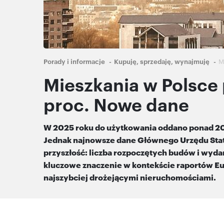
Ścieżka
Porady i informacje
Kupuję, sprzedaję, wynajmuję
M
nawigacyjna
Mieszkania w Polsce
proc. Nowe dane
W 2025 roku do użytkowania oddano ponad 208 t
Jednak najnowsze dane Głównego Urzędu Stat
przyszłość: liczba rozpoczętych budów i wyd
kluczowe znaczenie w kontekście raportów Eur
najszybciej drożejącymi nieruchomościami.