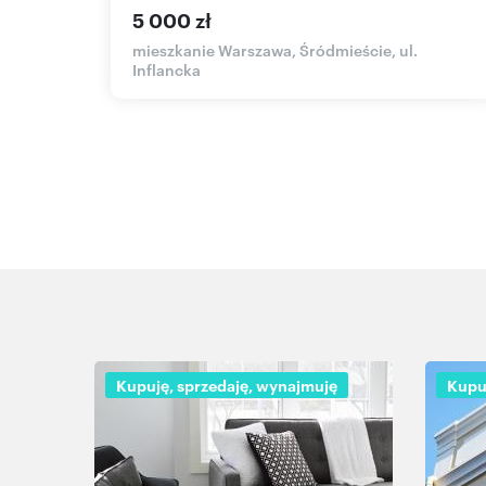
5 000 zł
ygmunta
mieszkanie Warszawa, Śródmieście, ul.
Inflancka
Kupuję, sprzedaję, wynajmuję
Kupu