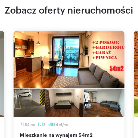
Zobacz oferty nieruchomości
54
m
2
54
zł/m
2
2
mieszkanie na wynajem 54m2