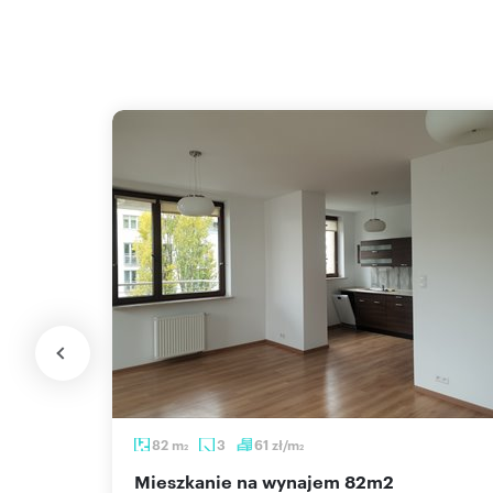
82
m
3
61
zł/m
2
2
mieszkanie na wynajem 82m2