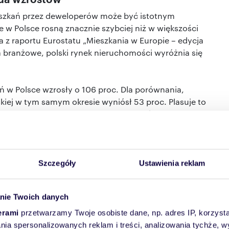
szkań przez deweloperów może być istotnym
e w Polsce rosną znacznie szybciej niż w większości
ka z raportu Eurostatu „Mieszkania w Europie – edycja
 branżowe, polski rynek nieruchomości wyróżnia się
 w Polsce wzrosły o 106 proc. Dla porównania,
skiej w tym samym okresie wyniósł 53 proc. Plasuje to
o najszybciej drożejących nieruchomościach, tuż za
Portugalią i Czechami.
tystycznego wskazuje również na istotne zmiany na
e stawki najmu w Polsce poszły w górę o 66 proc.,
Szczegóły
Ustawienia reklam
ków w UE (przy średniej unijnej na poziomie 16 proc.).
Węgrzech i w Słowenii.
nie Twoich danych
ie niskie
erami
przetwarzamy Twoje osobiste dane, np. adres IP, korzystaj
lania spersonalizowanych reklam i treści, analizowania tychże,