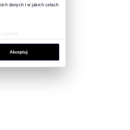
ch danych i w jakich celach
ku metrów
(fingerprinting, czyli
Akceptuj
sne preferencje w
sekcji
j chwili.
ołecznościowe i analizować
artnerom społecznościowym,
anymi od Ciebie lub