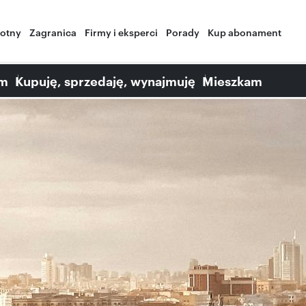
wotny
Zagranica
Firmy i eksperci
Porady
Kup abonament
am
Kupuję, sprzedaję, wynajmuję
Mieszkam