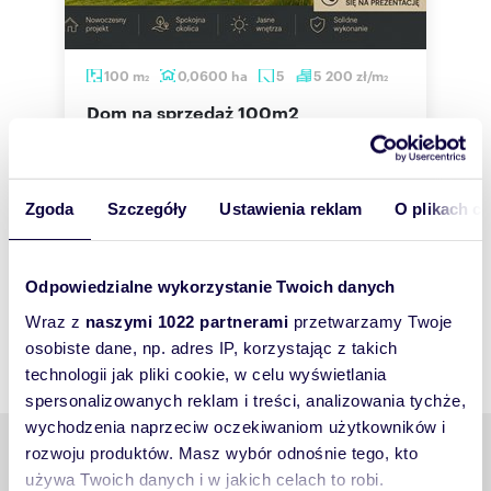
100
m
0,0600
ha
5
5 200
zł/m
2
2
dom na sprzedaż 100m2
520 000 zł
dom Rędziny, Działkowiczów
m
Zgoda
Szczegóły
Ustawienia reklam
O plikach c
Odpowiedzialne wykorzystanie Twoich danych
Wraz z
naszymi 1022 partnerami
przetwarzamy Twoje
osobiste dane, np. adres IP, korzystając z takich
technologii jak pliki cookie, w celu wyświetlania
spersonalizowanych reklam i treści, analizowania tychże,
wychodzenia naprzeciw oczekiwaniom użytkowników i
Podobne tematy
rozwoju produktów. Masz wybór odnośnie tego, kto
używa Twoich danych i w jakich celach to robi.