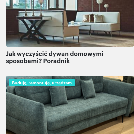
otrzymanymi od Ciebie lub uzyskanymi podczas
korzystania z ich usług.
Jak wyczyścić dywan domowymi
sposobami? Poradnik
Buduję, remontuję, urządzam