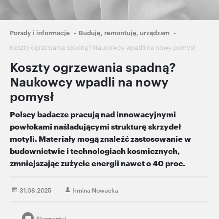
Ścieżka
Porady i informacje
Buduję, remontuję, urządzam
nawigacyjna
Koszty ogrzewania spadną? Naukowcy wpadli na nowy pomysł
Koszty ogrzewania spadną?
Naukowcy wpadli na nowy
pomysł
Polscy badacze pracują nad innowacyjnymi
powłokami naśladującymi strukturę skrzydeł
motyli. Materiały mogą znaleźć zastosowanie w
budownictwie i technologiach kosmicznych,
zmniejszając zużycie energii nawet o 40 proc.
31.08.2025
Irmina Nowacka
Skomentuj