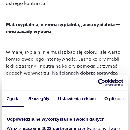
ostrego kontrastu.
Mała sypialnia, ciemna sypialnia, jasna sypialnia —
inne zasady wyboru
W małej sypialni nie musisz bać się koloru, ale warto
kontrolować jego intensywność. Jasne kolory mebli,
lekkie zasłony i neutralne kolory pomogą utrzymać
oddech we wnętrzu. Na ścianach dobrze sprawdzą
się pastelowe kolory, beż, jasna zieleń, jasny odcień
szarości albo rozbielony błękit.
Zgoda
Szczegóły
Ustawienia reklam
O plikach c
W ciemnej sypialni unikaj śnieżnej bieli, bo może
wyglądać szaro i smutno. Lepiej wypadają kolory
sprzyjające spokojowi: ciepły beż, wanilia, jasne
Odpowiedzialne wykorzystanie Twoich danych
cappuccino, oliwkowy w bardzo delikatnej wersji.
Jeśli marzy Ci się ciemniejszy akcent, użyj go tylko na
Wraz z
naszymi 1022 partnerami
przetwarzamy Twoje