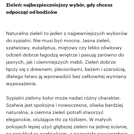
Zieleń: najbezpieczniejszy wybór, gdy chcesz
odpocząć od bodźców
Naturalna zieleń to jeden z najpewniejszych wyborów
do sypialni. Nie musi być mocna. Jasna zieleń,
szałwiowy, eukaliptus, miętowy czy lekko oliwkowy
odcień dobrze łagodzą wnętrze i pasują zarówno do
jasnych, jak i ciemniejszych mebli. Zieleń dobrze
łączy się z drewnem, plecionkami, beżem i szarością,
dlatego łatwo ją wprowadzić bez całkowitej wymiany
wyposażenia.
Sypialni zielony kolor może nadać różny charakter.
Szałwia jest spokojna i nowoczesna, oliwka bardziej
naturalna, a ciemna zieleń potrafi stworzyć
eleganckie, otulające tło za łóżkiem. W małych
pokojach lepiej użyć głębszej zieleni na jednej ścianie,
na przykład za zagłówkiem, a pozostałe powierzchnie