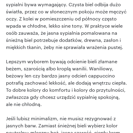
sypialni bywa wymagający. Czysta biel odbija dużo
światła, przez co w słonecznym pokoju może męczyć
oczy. Z kolei w pomieszczeniu od północy często
wpada w chłodne, lekko sine tony. W praktyce wiele
osób zauważa, że jasna sypialnia pomalowana na
śnieżną biel potrzebuje dodatków, drewna, zasłon i
miękkich tkanin, żeby nie sprawiała wrażenia pustej.
Lepszym wyborem bywają odcienie bieli złamane
beżem, szarością albo kroplą wanilii. Waniliowy,
beżowy len czy bardzo jasny odcień cappuccino
potrafią zachować lekkość, ale dodają wnętrzu ciepła.
To dobre kolory do komfortu i kolory do przytulności,
zwłaszcza gdy chcesz urządzić sypialnię spokojną,
ale nie chłodną.
Jeśli lubisz minimalizm, nie musisz rezygnować z
jasnych barw. Zamiast śnieżnej bieli wybierz kolor
neutralny: mleczny beż, jasna szarość, ciepły krem