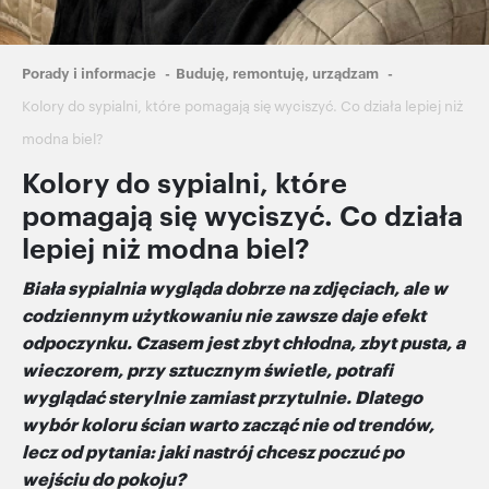
Ścieżka
Porady i informacje
Buduję, remontuję, urządzam
nawigacyjna
Kolory do sypialni, które pomagają się wyciszyć. Co działa lepiej niż
modna biel?
Kolory do sypialni, które
pomagają się wyciszyć. Co działa
lepiej niż modna biel?
Biała sypialnia wygląda dobrze na zdjęciach, ale w
codziennym użytkowaniu nie zawsze daje efekt
odpoczynku. Czasem jest zbyt chłodna, zbyt pusta, a
wieczorem, przy sztucznym świetle, potrafi
wyglądać sterylnie zamiast przytulnie. Dlatego
wybór koloru ścian warto zacząć nie od trendów,
lecz od pytania: jaki nastrój chcesz poczuć po
wejściu do pokoju?