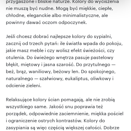
przygaszone i bliskie naturze. Kolory do wyciszenia
Wykorzystujemy pliki cookie do spersonalizowania treści
nie muszą być nudne. Mogą być miękkie, ciepłe,
i reklam, aby oferować funkcje społecznościowe i
chłodne, eleganckie albo minimalistyczne, ale
analizować ruch w naszej witrynie. Informacje o tym, jak
powinny dawać oczom odpoczynek.
korzystasz z naszej witryny, udostępniamy partnerom
społecznościowym, reklamowym i analitycznym.
Jeśli chcesz dobrać najlepsze kolory do sypialni,
Partnerzy mogą połączyć te informacje z innymi danymi
zacznij od trzech pytań: ile światła wpada do pokoju,
otrzymanymi od Ciebie lub uzyskanymi podczas
jakie masz meble i czy wolisz efekt świeżości, czy
korzystania z ich usług.
otulenia. Do świeżego wnętrza pasuje pastelowy
błękit, miętowy i jasna szarość. Do przytulnego —
beż, brąz, waniliowy, beżowy len. Do spokojnego,
naturalnego — szałwiowy, eukaliptus, oliwkowy i
odcienie zieleni.
Relaksujące kolory ścian pomagają, ale nie zrobią
wszystkiego same. Jakość snu poprawia też
porządek, odpowiednie zaciemnienie, miękka pościel
i ograniczenie ostrych kontrastów. Kolory do
zasypiania są więc częścią większej całości. Dobrze