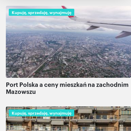
i reklam, aby oferować funkcje społecznościowe i
analizować ruch w naszej witrynie. Informacje o tym, jak
Kupuję, sprzedaję, wynajmuję
korzystasz z naszej witryny, udostępniamy partnerom
społecznościowym, reklamowym i analitycznym.
Partnerzy mogą połączyć te informacje z innymi danymi
otrzymanymi od Ciebie lub uzyskanymi podczas
korzystania z ich usług.
Port Polska a ceny mieszkań na zachodnim
Mazowszu
Kupuję, sprzedaję, wynajmuję