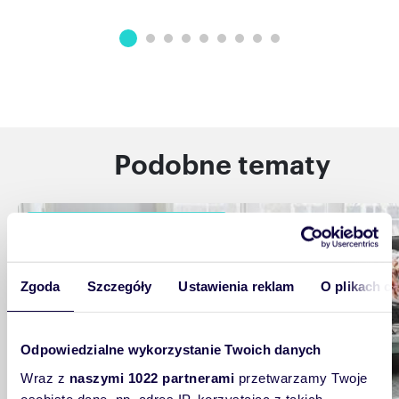
Podobne tematy
Kupuję, sprzedaję, wynajmuję
Zgoda
Szczegóły
Ustawienia reklam
O plikach c
Odpowiedzialne wykorzystanie Twoich danych
Wraz z
naszymi 1022 partnerami
przetwarzamy Twoje
osobiste dane, np. adres IP, korzystając z takich