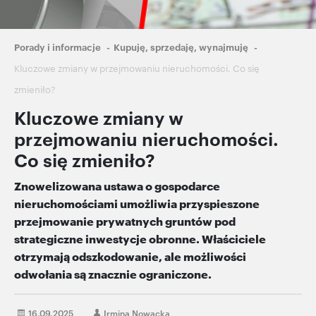
Ścieżka
Porady i informacje
Kupuję, sprzedaję, wynajmuję
nawigacyjna
Kluczowe zmiany w przejmowaniu nieruchomości. Co się
zmieniło?
Kluczowe zmiany w
przejmowaniu nieruchomości.
Co się zmieniło?
Znowelizowana ustawa o gospodarce
nieruchomościami umożliwia przyspieszone
przejmowanie prywatnych gruntów pod
strategiczne inwestycje obronne. Właściciele
otrzymają odszkodowanie, ale możliwości
odwołania są znacznie ograniczone.
16.09.2025
Irmina Nowacka