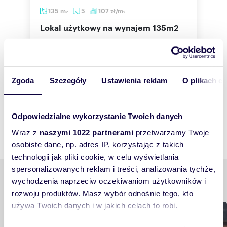
135
m
5
107
zł/m
2
2
lokal użytkowy na wynajem 135m2
14 500 zł
3
lokal użytkowy Warszawa, Wola, Aleja
m
Solidarności/ Żelazna
z
Zgoda
Szczegóły
Ustawienia reklam
O plikach c
Odpowiedzialne wykorzystanie Twoich danych
Wraz z
naszymi 1022 partnerami
przetwarzamy Twoje
osobiste dane, np. adres IP, korzystając z takich
technologii jak pliki cookie, w celu wyświetlania
spersonalizowanych reklam i treści, analizowania tychże,
Podobne tematy
wychodzenia naprzeciw oczekiwaniom użytkowników i
rozwoju produktów. Masz wybór odnośnie tego, kto
używa Twoich danych i w jakich celach to robi.
Buduję, remontuję, urządzam