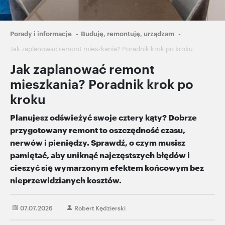
Ścieżka
Porady i informacje
Buduję, remontuję, urządzam
nawigacyjna
Jak zaplanować remont mieszkania? Poradnik krok po kroku
Jak zaplanować remont
mieszkania? Poradnik krok po
kroku
Planujesz odświeżyć swoje cztery kąty? Dobrze
przygotowany remont to oszczędność czasu,
nerwów i pieniędzy. Sprawdź, o czym musisz
pamiętać, aby uniknąć najczęstszych błędów i
cieszyć się wymarzonym efektem końcowym bez
nieprzewidzianych kosztów.
07.07.2026
Robert Kędzierski