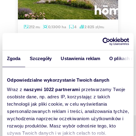
212
m
0,1300
ha
4
2 825
zł/m
2
2
dom na sprzedaż 212m2
599 000 zł
dom Ostroszowice, Polna
m
Zgoda
Szczegóły
Ustawienia reklam
O plikach c
C
Odpowiedzialne wykorzystanie Twoich danych
Wraz z
naszymi 1022 partnerami
przetwarzamy Twoje
osobiste dane, np. adres IP, korzystając z takich
technologii jak pliki cookie, w celu wyświetlania
spersonalizowanych reklam i treści, analizowania tychże,
wychodzenia naprzeciw oczekiwaniom użytkowników i
Podobne tematy
rozwoju produktów. Masz wybór odnośnie tego, kto
używa Twoich danych i w jakich celach to robi.