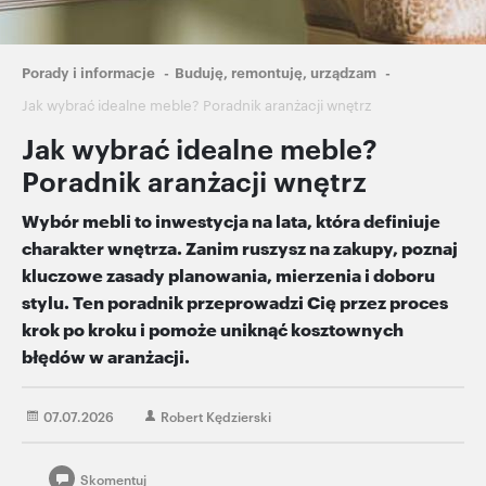
Ścieżka
Porady i informacje
Buduję, remontuję, urządzam
nawigacyjna
Jak wybrać idealne meble? Poradnik aranżacji wnętrz
Jak wybrać idealne meble?
Poradnik aranżacji wnętrz
Wybór mebli to inwestycja na lata, która definiuje
charakter wnętrza. Zanim ruszysz na zakupy, poznaj
kluczowe zasady planowania, mierzenia i doboru
stylu. Ten poradnik przeprowadzi Cię przez proces
krok po kroku i pomoże uniknąć kosztownych
błędów w aranżacji.
07.07.2026
Robert Kędzierski
Skomentuj