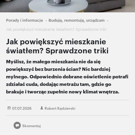
Ścieżka
Porady i informacje
Buduję, remontuję, urządzam
nawigacyjna
Jak powiększyć mieszkanie światłem? Sprawdzone triki
Jak powiększyć mieszkanie
światłem? Sprawdzone triki
Myślisz, że małego mieszkania nie da się
powiększyć bez burzenia ścian? Nic bardziej
mylnego. Odpowiednio dobrane oświetlenie potrafi
zdziałać cuda, dodając metrażu tam, gdzie go
brakuje i tworząc zupełnie nowy klimat wnętrza.
07.07.2026
Robert Kędzierski
Skomentuj