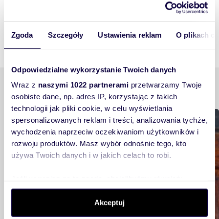
Zgoda
Szczegóły
Ustawienia reklam
O plikach c
Odpowiedzialne wykorzystanie Twoich danych
Podobne tematy
Wraz z
naszymi 1022 partnerami
przetwarzamy Twoje
osobiste dane, np. adres IP, korzystając z takich
technologii jak pliki cookie, w celu wyświetlania
Buduję, remontuję, urządzam
spersonalizowanych reklam i treści, analizowania tychże,
wychodzenia naprzeciw oczekiwaniom użytkowników i
rozwoju produktów. Masz wybór odnośnie tego, kto
używa Twoich danych i w jakich celach to robi.
Jeśli wyrazisz na to zgodę, chcielibyśmy również:
Gromadzić dane dotyczące Twojej lokalizacji
Akceptuj
geograficznej z dokładnością nawet do kilku metrów
Identyfikować Twoje urządzenie, aktywnie analizując