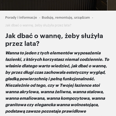
Ścieżka
Porady i informacje
Buduję, remontuję, urządzam
nawigacyjna
Jak dbać o wannę, żeby służyła przez lata?
Jak dbać o wannę, żeby służyła
przez lata?
Wanna to jeden z tych elementów wyposażenia
łazienki, z których korzystasz niemal codziennie. To
właśnie dlatego warto wiedzieć, jak dbać o wannę,
by przez długi czas zachowała estetyczny wygląd,
gładką powierzchnię i pełną funkcjonalność.
Niezależnie od tego, czy w Twojej łazience stoi
wanna akrylowa, wanna żeliwna, wanna stalowa,
wanna emaliowana, wanna kompozytowa, wanna
granitowa czy elegancka wanna wolnostojąca,
podstawą zawsze pozostaje prawidłowe