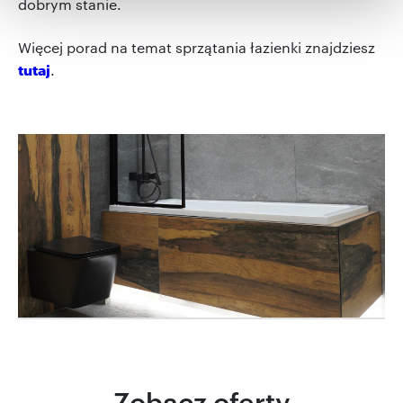
dobrym stanie.
Wykorzystujemy pliki cookie do spersonalizowania treści
i reklam, aby oferować funkcje społecznościowe i
Więcej porad na temat sprzątania łazienki znajdziesz
analizować ruch w naszej witrynie. Informacje o tym, jak
tutaj
.
korzystasz z naszej witryny, udostępniamy partnerom
społecznościowym, reklamowym i analitycznym.
Partnerzy mogą połączyć te informacje z innymi danymi
otrzymanymi od Ciebie lub uzyskanymi podczas
korzystania z ich usług.
Zobacz oferty