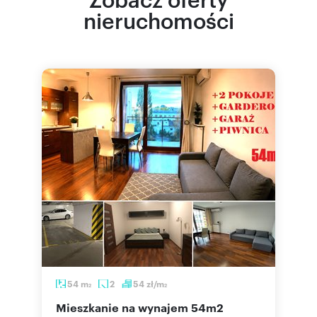
nieruchomości
54
m
2
54
zł/m
2
2
mieszkanie na wynajem 54m2