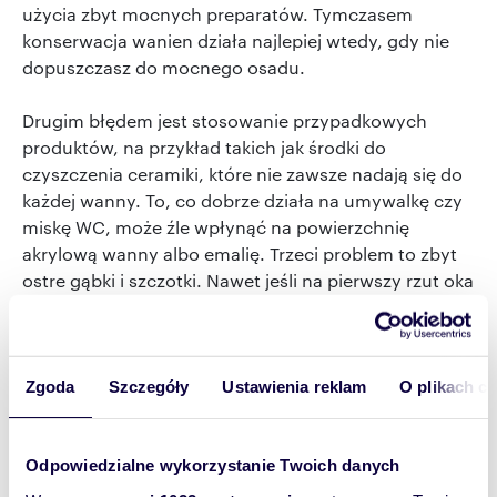
użycia zbyt mocnych preparatów. Tymczasem
konserwacja wanien działa najlepiej wtedy, gdy nie
dopuszczasz do mocnego osadu.
Drugim błędem jest stosowanie przypadkowych
produktów, na przykład takich jak środki do
czyszczenia ceramiki, które nie zawsze nadają się do
każdej wanny. To, co dobrze działa na umywalkę czy
miskę WC, może źle wpłynąć na powierzchnię
akrylową wanny albo emalię. Trzeci problem to zbyt
ostre gąbki i szczotki. Nawet jeśli na pierwszy rzut oka
nic się nie dzieje, z czasem mogą pojawić się rysy,
matowienie i trudne do usunięcia ślady.
Zgoda
Szczegóły
Ustawienia reklam
O plikach c
Jak utrzymać wannę w świetnym stanie przez lata?
Odpowiedzialne wykorzystanie Twoich danych
Najskuteczniejsza pielęgnacja wanny nie polega na