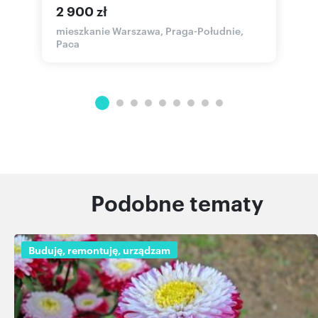
2 900 zł
mieszkanie Warszawa, Praga-Południe,
m
Paca
P
Podobne tematy
Buduję, remontuję, urządzam