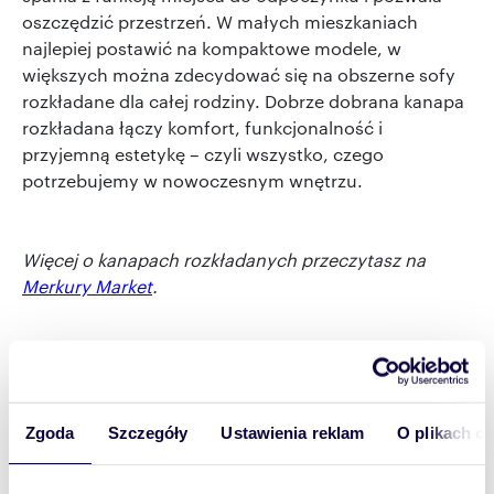
oszczędzić przestrzeń. W małych mieszkaniach
najlepiej postawić na kompaktowe modele, w
większych można zdecydować się na obszerne sofy
rozkładane dla całej rodziny. Dobrze dobrana kanapa
rozkładana łączy komfort, funkcjonalność i
przyjemną estetykę – czyli wszystko, czego
potrzebujemy w nowoczesnym wnętrzu.
Więcej o kanapach rozkładanych przeczytasz na
Merkury Market
.
Chcesz wiedzieć więcej o projektowaniu wnętrz
niewielkich, ale funkcjonalnych? Sprawdź koniecznie
"Szczęśliwi w małym domu – jak
nasz artykuł:
Zgoda
Szczegóły
Ustawienia reklam
O plikach c
cieszyć się z małej przestrzeni?"