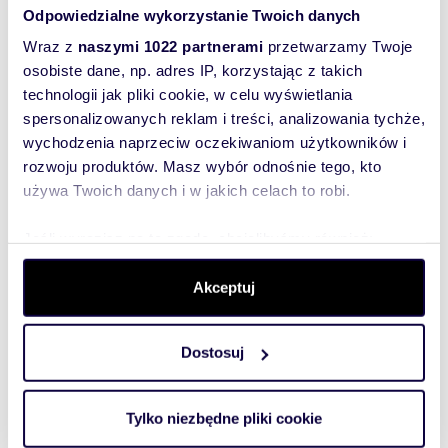
Odpowiedzialne wykorzystanie Twoich danych
Wraz z
naszymi 1022 partnerami
przetwarzamy Twoje
osobiste dane, np. adres IP, korzystając z takich
Zobacz oferty
technologii jak pliki cookie, w celu wyświetlania
nieruchomości
spersonalizowanych reklam i treści, analizowania tychże,
wychodzenia naprzeciw oczekiwaniom użytkowników i
rozwoju produktów. Masz wybór odnośnie tego, kto
używa Twoich danych i w jakich celach to robi.
Jeśli wyrazisz na to zgodę, chcielibyśmy również:
Gromadzić dane dotyczące Twojej lokalizacji
Akceptuj
geograficznej z dokładnością nawet do kilku metrów
Identyfikować Twoje urządzenie, aktywnie analizując
charakteryzującego je zbiory danych (fingerprinting,
Dostosuj
czyli wirtualny odcisk palca)
Dowiedz się więcej odnośnie tego, jak Twoje osobiste
dane są przetwarzane oraz ustaw własne preferencje w
Tylko niezbędne pliki cookie
sekcji szczegółów
. W Deklaracji plików cookie możesz