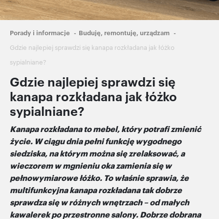
Ścieżka
Porady i informacje
Buduję, remontuję, urządzam
nawigacyjna
Gdzie najlepiej sprawdzi się kanapa rozkładana jak łóżko
sypialniane?
Gdzie najlepiej sprawdzi się
kanapa rozkładana jak łóżko
sypialniane?
Kanapa rozkładana to mebel, który potrafi zmienić
życie. W ciągu dnia pełni funkcję wygodnego
siedziska, na którym można się zrelaksować, a
wieczorem w mgnieniu oka zamienia się w
pełnowymiarowe łóżko. To właśnie sprawia, że
multifunkcyjna kanapa rozkładana tak dobrze
sprawdza się w różnych wnętrzach – od małych
kawalerek po przestronne salony. Dobrze dobrana