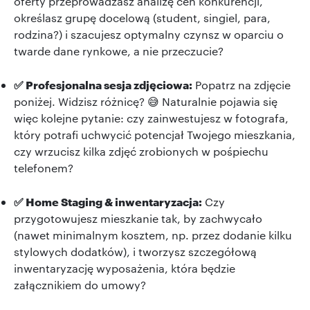
oferty przeprowadzasz analizę cen konkurencji,
określasz grupę docelową (student, singiel, para,
rodzina?) i szacujesz optymalny czynsz w oparciu o
twarde dane rynkowe, a nie przeczucie?
✅ Profesjonalna sesja zdjęciowa:
Popatrz na zdjęcie
poniżej. Widzisz różnicę? 😅 Naturalnie pojawia się
więc kolejne pytanie: czy zainwestujesz w fotografa,
który potrafi uchwycić potencjał Twojego mieszkania,
czy wrzucisz kilka zdjęć zrobionych w pośpiechu
telefonem?
✅ Home Staging & inwentaryzacja:
Czy
przygotowujesz mieszkanie tak, by zachwycało
(nawet minimalnym kosztem, np. przez dodanie kilku
stylowych dodatków), i tworzysz szczegółową
inwentaryzację wyposażenia, która będzie
załącznikiem do umowy?