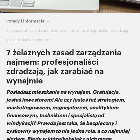
Ścieżka
Porady i informacje
nawigacyjna
7 żelaznych zasad zarządzania najmem: profesjonaliści zdradzają,
jak zarabiać na wynajmie
7 żelaznych zasad zarządzania
najmem: profesjonaliści
zdradzają, jak zarabiać na
wynajmie
Posiadasz mieszkanie na wynajem. Gratulacje,
jesteś inwestorem! Ale czy jesteś też strategiem,
marketingowcem, negocjatorem, analitykiem
finansowym, technikiem i specjalistą od
windykacji? Prawda jest taka, że bezpieczny i
zyskowny wynajem to nie jedna rola, a co najmniej
siedem. Błędy w którejkolwiek z nich mogą