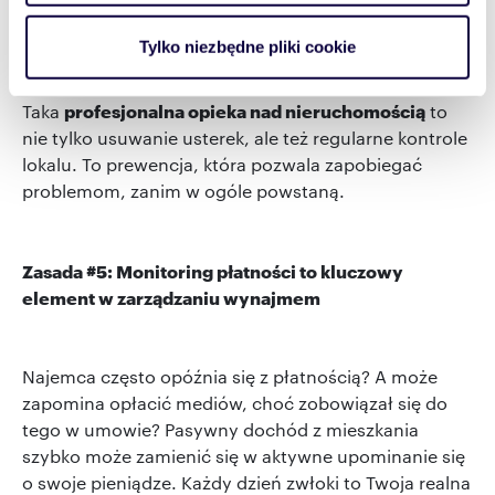
inwestorem a problemami, tak, by właściciel mógł
Dowiedz się więcej odnośnie tego, jak Twoje osobiste
tylko cieszyć się z zysków – na tym polega nasza
dane są przetwarzane oraz ustaw własne preferencje w
Tylko niezbędne pliki cookie
usługa."
sekcji szczegółów
. W Deklaracji plików cookie możesz
zmienić lub wycofać swoją zgodę w dowolnej chwili.
profesjonalna opieka nad nieruchomością
Taka
to
nie tylko usuwanie usterek, ale też regularne kontrole
Wykorzystujemy pliki cookie do spersonalizowania treści
lokalu. To prewencja, która pozwala zapobiegać
i reklam, aby oferować funkcje społecznościowe i
problemom, zanim w ogóle powstaną.
analizować ruch w naszej witrynie. Informacje o tym, jak
korzystasz z naszej witryny, udostępniamy partnerom
społecznościowym, reklamowym i analitycznym.
Zasada #5: Monitoring płatności to kluczowy
Partnerzy mogą połączyć te informacje z innymi danymi
element w zarządzaniu wynajmem
otrzymanymi od Ciebie lub uzyskanymi podczas
korzystania z ich usług.
Najemca często opóźnia się z płatnością? A może
zapomina opłacić mediów, choć zobowiązał się do
tego w umowie? Pasywny dochód z mieszkania
szybko może zamienić się w aktywne upominanie się
o swoje pieniądze. Każdy dzień zwłoki to Twoja realna