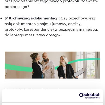
oraz podpisanie szczegółowego protokołu zdawczo-
odbiorczego?
✅ Archiwizacja dokumentacji:
Czy przechowujesz
całą dokumentację najmu (umowy, aneksy,
protokoły, korespondencję) w bezpiecznym miejscu,
do którego masz łatwy dostęp?
Zasada #4: Bieżąca obsługa priorytetem – to sekret
nowoczesnego zarządzania apartamentami