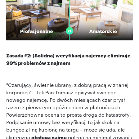
Zasada #2: (Solidna) weryfikacja najemcy eliminuje
99% problemów z najmem
"Czarujący, świetnie ubrany, z dobrą pracą w znanej
korporacji" – tak Pan Tomasz opisywał swojego
nowego najemcę. Po dwóch miesiącach czar prysł
razem z pierwszym opóźnieniem w płatnościach.
Powierzchowna ocena to prosta droga do katastrofy.
Podpisanie umowy bez weryfikacji to jak skok na
bungee z liną kupioną na targu – może się uda, ale
obsługa najmu
skuteczna
polega na minimalizowaniu