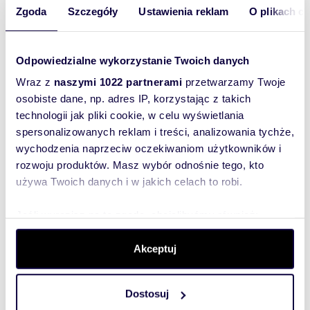
Zgoda
Szczegóły
Ustawienia reklam
O plikach c
Jest 21:30 w piątek, właśnie siadasz do ulubionego
serialu. Dzwoni najemca: "Pękł wężyk pod zlewem,
woda się leje!". Co robisz? Szukasz w panice
Odpowiedzialne wykorzystanie Twoich danych
hydraulika, który podniesie słuchawkę i nie zażąda
Wraz z
naszymi 1022 partnerami
przetwarzamy Twoje
fortuny za wieczorną interwencję? Dla wielu
osobiste dane, np. adres IP, korzystając z takich
właścicieli to najgorszy koszmar. Nowoczesne
technologii jak pliki cookie, w celu wyświetlania
zarządzanie apartamentami
i mieszkaniami polega
spersonalizowanych reklam i treści, analizowania tychże,
na tym, by takie telefony nigdy do Ciebie nie dotarły.
wychodzenia naprzeciw oczekiwaniom użytkowników i
rozwoju produktów. Masz wybór odnośnie tego, kto
"Naszą filozofią w Rentli jest stworzenie 'tarczy'
używa Twoich danych i w jakich celach to robi.
między właścicielem a codziennymi problemami
najmu,"
mówi Filip,
Członek zarządu w
Rentli
Jeśli wyrazisz na to zgodę, chcielibyśmy również:
"Właściciel nie musi wiedzieć, jak usunąć usterkę
Gromadzić dane dotyczące Twojej lokalizacji
ani negocjować z administracją. Od tego ma
Akceptuj
geograficznej z dokładnością nawet do kilku metrów
dedykowanego opiekuna. Jego jedynym
Identyfikować Twoje urządzenie, aktywnie analizując
'obowiązkiem' jest sprawdzenie comiesięcznego
charakteryzującego je zbiory danych (fingerprinting,
wpływu na konto. Tworzymy bufor między
Dostosuj
czyli wirtualny odcisk palca)