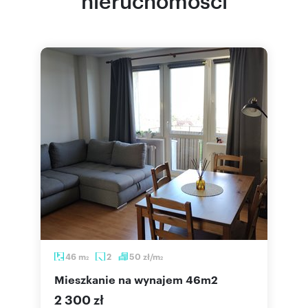
46
m
2
50
zł/m
2
2
mieszkanie na wynajem 46m2
2 300 zł
1