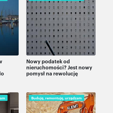
w
Nowy podatek od
nieruchomości? Jest nowy
do
pomysł na rewolucję
zam
Buduję, remontuję, urządzam