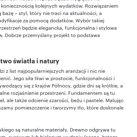
d koniecznością kolejnych wydatków. Rozwiązaniem
azę – styl, który nie traci na aktualności, a
dyfikacje za pomocą dodatków. Wybór takiej
rzestrzeń będzie elegancka, funkcjonalna i stylowa
w. Dobrze przemyślany projekt to podstawa
two światła i natury
i z list najpopularniejszych aranżacji i nic nie
enić. Jego siła tkwi w prostocie, funkcjonalności i
wodzący się z krajów Północy, gdzie dni są krótkie, a
alne rozjaśnienie przestrzeni. Fundamentem są tu
l, ale także odcienie szarości, beżu i pastele. Malując
kszamy pomieszczenie i tworzymy tło, które doskonale
skiego są naturalne materiały. Drewno odgrywa tu
snym, surowym lub bielonym wydaniu (sosna, brzoza,