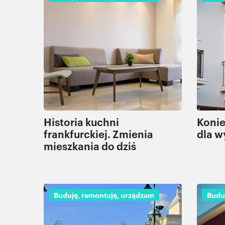
Historia kuchni
Koni
frankfurckiej. Zmienia
dla 
mieszkania do dziś
Buduję, remontuję, urządzam
Budu