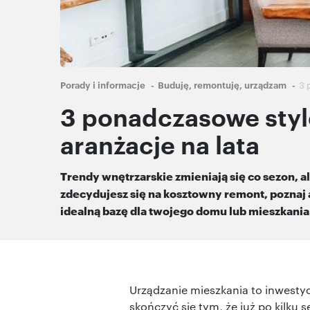
Ścieżka
Porady i informacje
Buduję, remontuję, urządzam
3 
nawigacyjna
3 ponadczasowe styl
aranżacje na lata
Trendy wnętrzarskie zmieniają się co sezon, ale
zdecydujesz się na kosztowny remont, poznaj 
idealną bazę dla twojego domu lub mieszkania
Urządzanie mieszkania to inwesty
skończyć się tym, że już po kilku