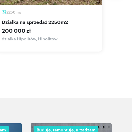
2250
m
833
2
działka na sprzedaż 2250m2
dzia
200 000 zł
350 0
działka Hipolitów, Hipolitów
działka
zam
Buduję, remontuję, urządzam