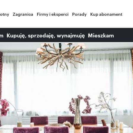
wotny
Zagranica
Firmy i eksperci
Porady
Kup abonament
am
Kupuję, sprzedaję, wynajmuję
Mieszkam