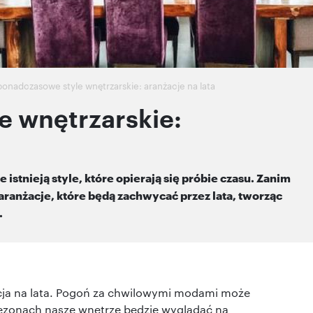
ponadczasowe style wnętrzarskie: aranżacje na lata
e wnętrzarskie:
 istnieją style, które opierają się próbie czasu. Zanim
aranżacje, które będą zachwycać przez lata, tworząc
.
cja na lata. Pogoń za chwilowymi modami może
 sezonach nasze wnętrze będzie wyglądać na