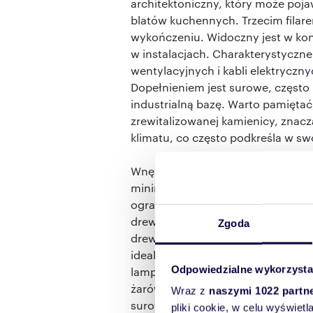
architektoniczny, który może poja
blatów kuchennych. Trzecim filar
wykończeniu. Widoczny jest w kon
w instalacjach. Charakterystyczne
wentylacyjnych i kabli elektrycznyc
Dopełnieniem jest surowe, często
industrialną bazę. Warto pamięta
zrewitalizowanej kamienicy, znac
klimatu, co często podkreśla w sw
Wnętrza loftowe kochają otwarte pr
minimalna liczba ścian działowych
ograniczona i bazuje na szarościac
drewna. Meble są proste, solidne 
Zgoda
drewnianym blatem na stalowych n
idealnie wpisują się w tę estetykę
Odpowiedzialne wykorzysta
lampy wiszące, przypominające te 
żarówki Edisona na długich kablac
Wraz z
naszymi 1022 partn
surowości, dobrze zaprojektowane
pliki cookie, w celu wyświet