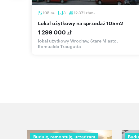
105
m
3
12 371
zł/m
2
2
2
lokal użytkowy na sprzedaż 105m2
1 299 000 zł
 Rynek
lokal użytkowy Wrocław, Stare Miasto,
Romualda Traugutta
Buduję, remontuję, urządzam
Budu