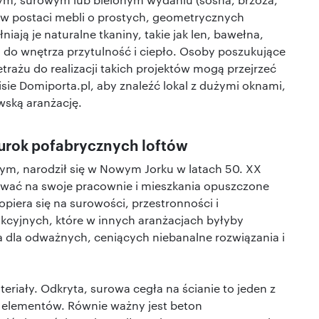
, w postaci mebli o prostych, geometrycznych
ają je naturalne tkaniny, takie jak len, bawełna,
 do wnętrza przytulność i ciepło. Osoby poszukujące
ażu do realizacji takich projektów mogą przejrzeć
sie Domiporta.pl, aby znaleźć lokal z dużymi oknami,
wską aranżację.
y urok pofabrycznych loftów
owym, narodził się w Nowym Jorku w latach 50. XX
tować na swoje pracownie i mieszkania opuszczone
opiera się na surowości, przestronności i
cyjnych, które w innych aranżacjach byłyby
a dla odważnych, ceniących niebanalne rozwiązania i
eriały. Odkryta, surowa cegła na ścianie to jeden z
 elementów. Równie ważny jest beton