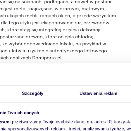
wić się na ścianach, podłogach, a nawet w postaci
em jest metal, najczęściej w czarnym, matowym
strukcjach mebli, ramach okien, a przede wszystkim
 dla tego stylu jest eksponowanie rur, przewodów
h, które stają się integralną częścią dekoracji.
 postarzane drewno, które ociepla chłodną,
ć, że wybór odpowiedniego lokalu, na przykład w
ząco ułatwia uzyskanie autentycznego loftowego
oich analizach Domiporta.pl.
zestrzenie. Wysokie sufity, duże, nieosłonięte okna i
 potęgują wrażenie przestronności. Paleta barw jest
h, czerni, bieli oraz naturalnym kolorze cegły i
i funkcjonalne. Metalowe regały, masywne stoły z
Szczegóły
Ustawienia reklam
ogach, skórzane sofy i proste, metalowe krzesła
. Niezwykle istotne jest oświetlenie – duże, metalowe
nie Twoich danych
z hal fabrycznych, reflektory na szynach oraz gołe
h podkreślają surowy klimat aranżacji. Mimo swojej
erami
przetwarzamy Twoje osobiste dane, np. adres IP, korzystaj
 wnętrze industrialne może być niezwykle
lania spersonalizowanych reklam i treści, analizowania tychże,