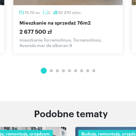
75,70
m
2
35 370
zł/m
2
2
mieszkanie na sprzedaż 76m2
2 677 500 zł
mieszkanie Torremolinos, Torremolinos,
Avenida mar de alboran 9
Podobne tematy
ję, remontuję, urządzam
Buduję, remontuję, urząd