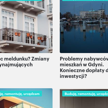
ec meldunku? Zmiany
Problemy nabywcó
wynajmujących
mieszkań w Gdyni.
Konieczne dopłaty 
inwestycji?
ję, remontuję, urządzam
Buduję, remontuję, urząd