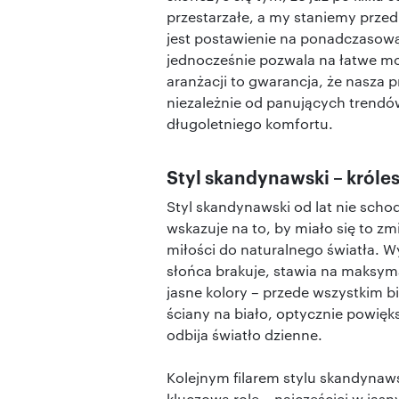
przestarzałe, a my staniemy prze
jest postawienie na ponadczasową b
jednocześnie pozwala na łatwe mo
aranżacji to gwarancja, że nasza p
niezależnie od panujących trendó
długoletniego komfortu.
Styl skandynawski – króles
Styl skandynawski od lat nie schodz
wskazuje na to, by miało się to zmi
miłości do naturalnego światła. Wy
słońca brakuje, stawia na maksym
jasne kolory – przede wszystkim bie
ściany na biało, optycznie powię
odbija światło dzienne.
Kolejnym filarem stylu skandynaw
kluczową rolę – najczęściej w ja