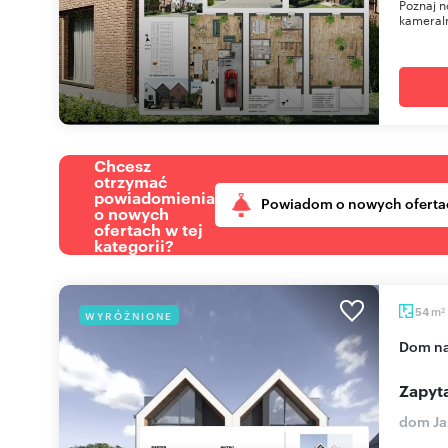
Poznaj n
kameraln
Chcesz
otrzymać
powiadomienia
Powiadom o nowych oferta
o nowych
ofertach w tej
kategorii?
m
54
WYRÓŻNIONE
2
dom n
Zapyta
dom Ja