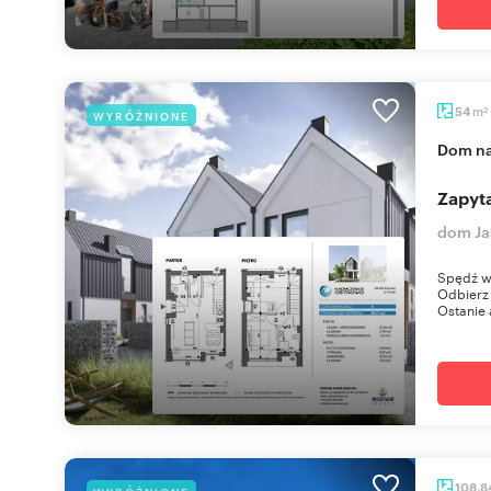
m
54
WYRÓŻNIONE
2
dom n
Zapyta
dom Ja
Spędź w
Odbierz 
Ostanie 
108,8