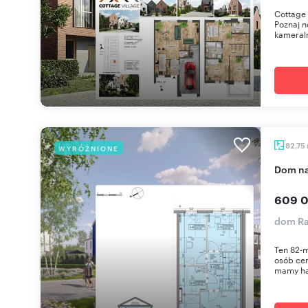
Cottage 
Poznaj n
kameraln
82,75
WYRÓŻNIONE
dom n
609 0
dom Ra
Ten 82-m
osób cen
mamy hal