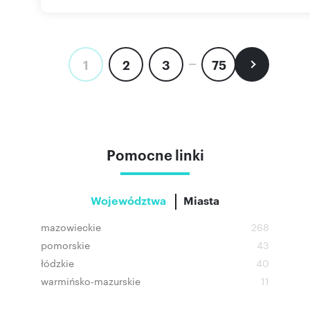
1
2
3
75
Pomocne linki
Województwa
Miasta
mazowieckie
268
pomorskie
43
łódzkie
40
warmińsko-mazurskie
11