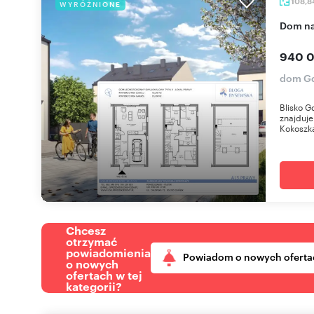
108,8
WYRÓŻNIONE
dom n
940 0
dom Gd
Blisko G
znajduje
Kokoszka
Chcesz
otrzymać
powiadomienia
Powiadom o nowych oferta
o nowych
ofertach w tej
kategorii?