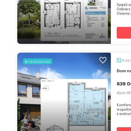
Spędź w
Odbierz 
Ostanie 
71,32
WYRÓŻNIONE
dom n
839 0
dom Wa
Komforto
wygodne 
z widny