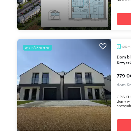
m
125
WYRÓŻNIONE
Dom bliźniak z tarasem i garażem w
Krzysz
779 0
dom Kr
OPIS KU
domy w z
arowych 