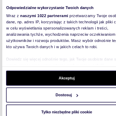
Odpowiedzialne wykorzystanie Twoich danych
Wraz z
naszymi 1022 partnerami
przetwarzamy Twoje osob
dane, np. adres IP, korzystając z takich technologii jak pliki 
w celu wyświetlania spersonalizowanych reklam i treści,
m
54
analizowania tychże, wychodzenia naprzeciw oczekiwaniom
WYRÓŻNIONE
2
użytkowników i rozwoju produktów. Masz wybór odnośnie te
dom n
kto używa Twoich danych i w jakich celach to robi.
Zapyta
Dowiedz się więcej odnośnie tego, jak Twoje osobiste dane 
dom Ja
przetwarzane oraz ustaw własne preferencje w
sekcji
szczegółów
. W Deklaracji plików cookie możesz zmienić lu
Spędź w
Odbierz 
wycofać swoją zgodę w dowolnej chwili.
Akceptuj
Ostanie 
Wykorzystujemy pliki cookie do spersonalizowania treści i r
Dostosuj
aby oferować funkcje społecznościowe i analizować ruch w 
witrynie. Informacje o tym, jak korzystasz z naszej witryny,
udostępniamy partnerom społecznościowym, reklamowym i
Tylko niezbędne pliki cookie
analitycznym. Partnerzy mogą połączyć te informacje z inn