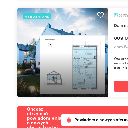
85,77
WYRÓŻNIONE
dom n
809 0
dom Wa
Oto prz
na stref
mamy jas
Chcesz
otrzymać
powiadomienia
Powiadom o nowych oferta
o nowych
ofertach w tej