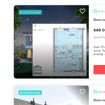
75,74
WYRÓŻNIONE
dom n
689 0
dom Po
Dom 75 
życia. T
pralnię, 
134,1
WYRÓŻNIONE
dom n