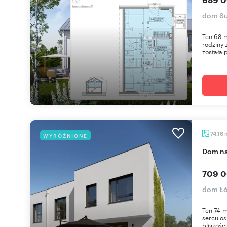
dom Su
Ten 68-m
rodziny 
została 
74,16
WYRÓŻNIONE
dom n
709 0
dom Łó
Ten 74-
sercu os
bliskości