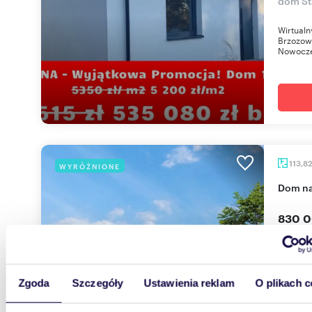
dom St
Wirtualn
Brzozowe
Nowocze
113,8
WYRÓŻNIONE
dom n
830 0
dom Por
Osiedle
jednorod
Zgoda
Szczegóły
Ustawienia reklam
O plikach c
Jesienny