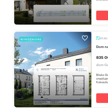
87,42
WYRÓŻNIONE
dom n
835 0
dom Gd
Blisko G
znajduje
Kokoszka