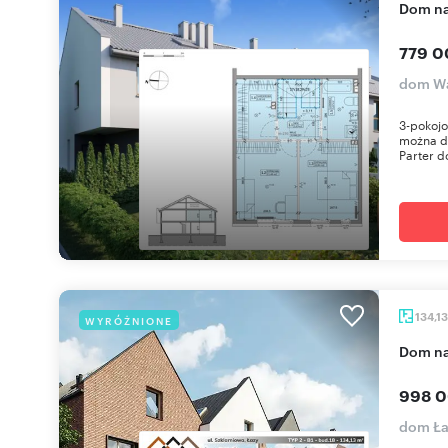
dom n
779 0
dom Wa
3-pokoj
można d
Parter do
134,1
WYRÓŻNIONE
dom n
998 0
dom Ła