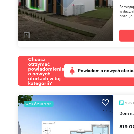
Pamięta
wyłączni
pracuje 
Chcesz
otrzymać
powiadomienia
Powiadom o nowych oferta
o nowych
ofertach w tej
kategorii?
71,32
WYRÓŻNIONE
dom n
819 0