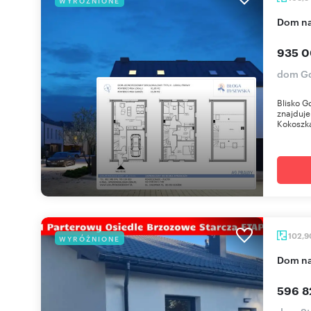
WYRÓŻNIONE
dom n
935 0
dom Gd
Blisko G
znajduje
Kokoszka
102,
WYRÓŻNIONE
dom n
596 8