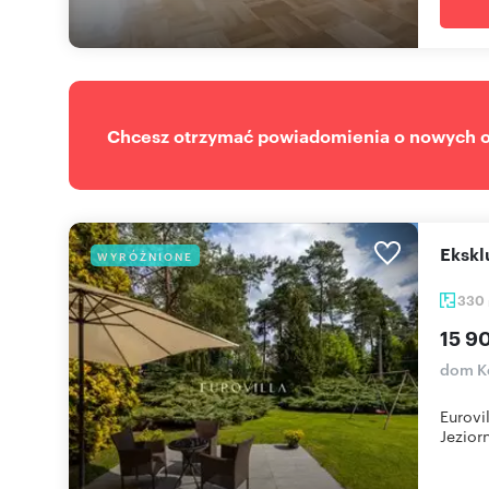
Chcesz otrzymać powiadomienia o nowych of
Eksk
WYRÓŻNIONE
330
15 9
dom K
Eurovi
Jeziorn