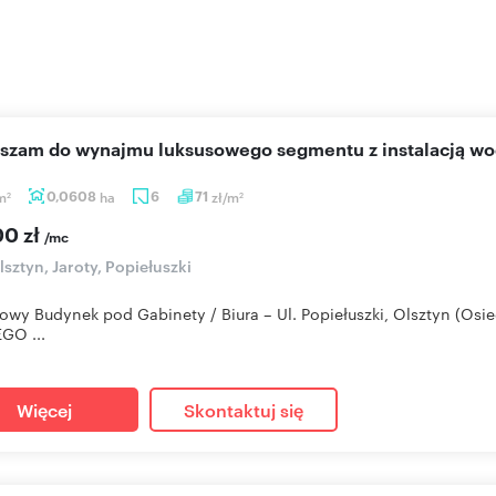
aszam do wynajmu luksusowego segmentu z instalacją wo
m
0,0608
ha
6
71
zł/m
2
2
00 zł
/mc
sztyn, Jaroty, Popiełuszki
żowy Budynek pod Gabinety / Biura – Ul. Popiełuszki, Olsztyn (
GO ...
Więcej
Skontaktuj się