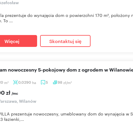
ózefosław
lla prezentuje do wynajęcia dom o powierzchni 170 m², położony n
 To ...
Więcej
Skontaktuj się
ecam nowoczesny 5-pokojowy dom z ogrodem w Wilanowi
20
m
0,0290
ha
5
98
zł/m
2
2
00 zł
/mc
arszawa, Wilanów
ILLA prezentuje nowoczesny, umeblowany dom do wynajęcia w St
3 łazienki,...