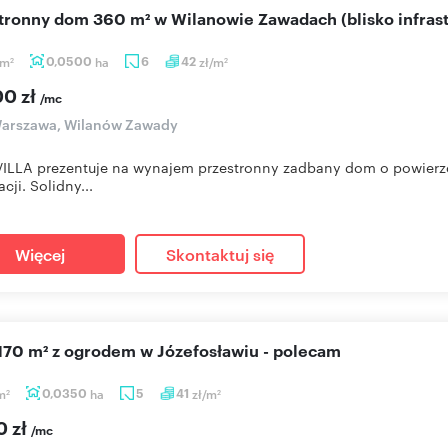
stronny dom 360 m² w Wilanowie Zawadach (blisko infrast
m
0,0500
ha
6
42
zł/m
2
2
00 zł
/mc
arszawa, Wilanów Zawady
LLA prezentuje na wynajem przestronny zadbany dom o powierzc
acji. Solidny...
Więcej
Skontaktuj się
 170 m² z ogrodem w Józefosławiu - polecam
m
0,0350
ha
5
41
zł/m
2
2
0 zł
/mc