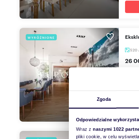
Eksk
WYRÓŻNIONE
520
26 0
dom W
EUROV
Starym
Zgoda
Odpowiedzialne wykorzysta
Wraz z
naszymi 1022 partn
pliki cookie, w celu wyświet