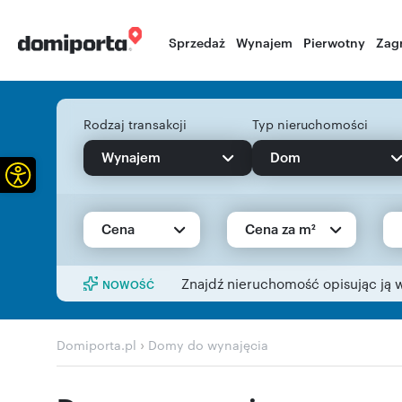
Sprzedaż
Wynajem
Pierwotny
Zag
Rodzaj transakcji
Typ nieruchomości
Wynajem
Dom
Otwórz pasek narzędzi
Cena
Cena za m²
Znajdź nieruchomość opisując ją 
NOWOŚĆ
›
Domiporta.pl
Domy do wynajęcia