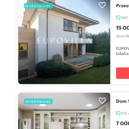
Prze
WYRÓŻNIONE
360
15 0
dom W
EUROVI
lokaliz
Dom
WYRÓŻNIONE
170
7 00