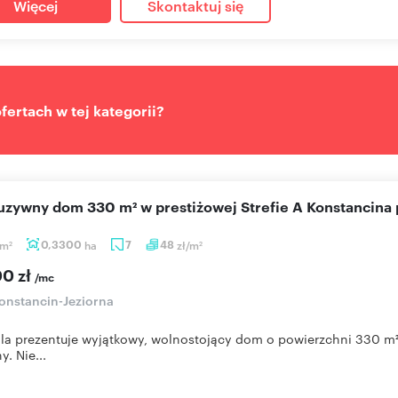
Więcej
Skontaktuj się
ertach w tej kategorii?
luzywny dom 330 m² w prestiżowej Strefie A Konstancina
m
0,3300
ha
7
48
zł/m
2
2
00 zł
/mc
onstancin-Jeziorna
lla prezentuje wyjątkowy, wolnostojący dom o powierzchni 330 m²
y. Nie...