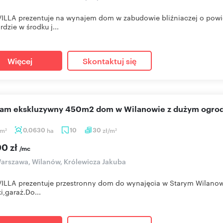
ILLA prezentuje na wynajem dom w zabudowie bliźniaczej o pow
rdzie w środku j...
Więcej
Skontaktuj się
ecam ekskluzywny 450m2 dom w Wilanowie z dużym ogr
m
0,0630
ha
10
30
zł/m
2
2
00 zł
/mc
rszawa, Wilanów, Królewicza Jakuba
LLA prezentuje przestronny dom do wynajęcia w Starym Wilanow
i,garaż.Do...