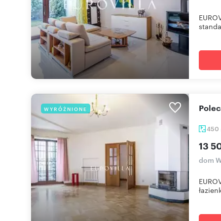
EUROV
standa
Pol
WYRÓŻNIONE
450
13 5
dom Wa
EUROVI
łazienk