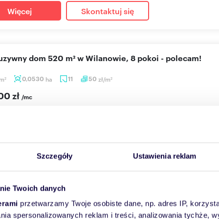
Więcej
Skontaktuj się
luzywny dom 520 m² w Wilanowie, 8 pokoi - polecam!
m
0,0530
ha
11
50
zł/m
2
2
00 zł
/mc
arszawa, Wilanów, Łowcza
ILLA prezentuje dom o pow 520m2 usytuowany na działce 530m2
 w Wilanowi...
Szczegóły
Ustawienia reklam
Więcej
Skontaktuj się
nie Twoich danych
erami
przetwarzamy Twoje osobiste dane, np. adres IP, korzystaj
lania spersonalizowanych reklam i treści, analizowania tychże,