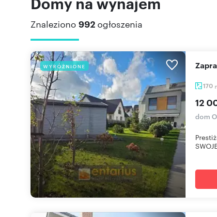
Domy na wynajem
Znaleziono
992
ogłoszenia
Zapr
WYRÓŻNIONE
170
12 0
dom Ol
Presti
SWOJE