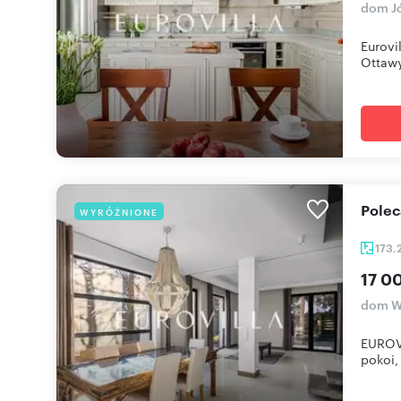
dom J
Eurovi
Ottawy.
Pol
WYRÓŻNIONE
173,
17 0
dom W
EUROV
pokoi, 