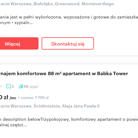
anie Warszawa, Białołęka, Greenwood, Monteverdiego
anie jest w pełni wykończone, wyposażone i gotowe do zamieszka
nym • sypialn...
Więcej
Skontaktuj się
wynajem komfortowe 88 m² apartament w Babka Tower
m
3
66
zł/m
2
2
0 zł
+ czynsz: 1 700 zł
/mc
anie Warszawa, Śródmieście, Aleja Jana Pawła II
h description belowTrzypokojowy, komfortowy apartament o powi
lnej części...