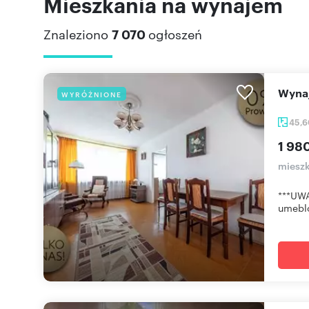
Mieszkania na wynajem
Znaleziono
7 070
ogłoszeń
Wyn
WYRÓŻNIONE
45,
1 980
mieszk
***UWA
umeblo