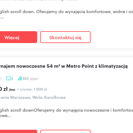
glish scroll down. Oferujemy do wynajęcia komfortowe, widne i ci
..
Więcej
Skontaktuj się
wynajem nowoczesne 54 m² w Metro Point z klimatyzacją
m
2
102
zł/m
2
2
0 zł
+ czynsz: 1 000 zł
/mc
anie Warszawa, Wola, Karolkowa
glish scroll downOferujemy do wynajęcia nowoczesne i komfortowe
owe...