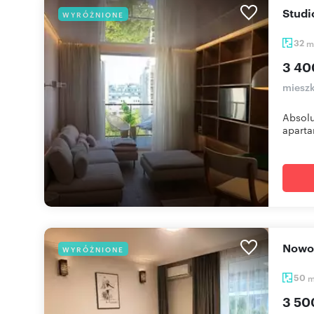
Stud
WYRÓŻNIONE
32
m
3 40
mieszk
Absolu
aparta
Now
WYRÓŻNIONE
50
3 50