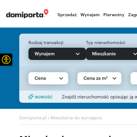
Sprzedaż
Wynajem
Pierwotny
Zag
Rodzaj transakcji
Typ nieruchomości
Wynajem
Mieszkanie
Otwórz pasek narzędzi
Cena
Cena za m²
Znajdź nieruchomość opisując ją 
NOWOŚĆ
›
Domiporta.pl
Mieszkania do wynajęcia