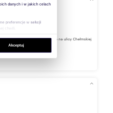
limatyzacją
ch danych i w jakich celach
sne preferencje w
sekcji
j chwili.
pialnie) mieszkanie zlokalizowane na ulicy Chełmskiej
ołecznościowe i analizować
Akceptuj
artnerom społecznościowym,
anymi od Ciebie lub