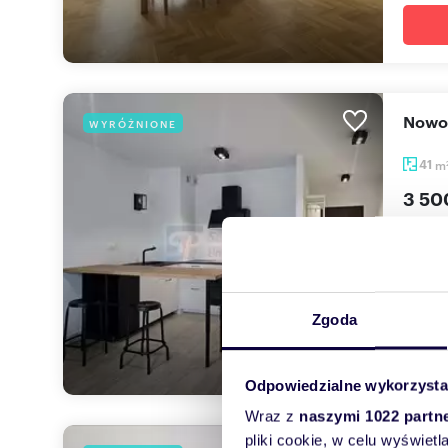
Nowo
WYRÓŻNIONE
41
m
3 50
mieszk
For En
niedale
Zgoda
Odpowiedzialne wykorzysta
Wraz z
naszymi 1022 partn
pliki cookie, w celu wyświet