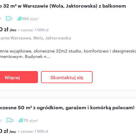
io 32 m² w Warszawie (Wola, Jaktorowska) z balkonem
1
106
zł/m
2
2
0 zł
+ czynsz: 1 000 zł
/mc
anie Warszawa, Wola, Jaktorowska
tnie wyjątkowe, słoneczne 32m2 studio, komfortowo i designe
mentowym. Budynek n...
Więcej
Skontaktuj się
oczesne 50 m² z ogródkiem, garażem i komórką polecam!
m
2
70
zł/m
2
2
0 zł
+ czynsz: 1 000 zł
/mc