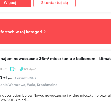
Więcej
Skontaktuj się
ertach w tej kategorii?
wynajem nowoczesne 36m² mieszkanie z balkonem i klimat
40
m
1
121
zł/m
2
2
0 zł
+ czynsz: 590 zł
/mc
anie Warszawa, Wola, Krochmalna
h description below Nowe, nowoczesne i widne mieszkanie przy u
AWSKIE. Osied...