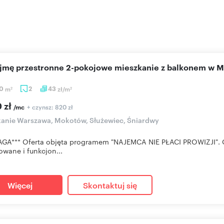
ajmę przestronne 2-pokojowe mieszkanie z balkonem w 
60
m
2
43
zł/m
2
2
 zł
+ czynsz: 820 zł
/mc
anie Warszawa, Mokotów, Służewiec, Śniardwy
GA*** Oferta objęta programem "NAJEMCA NIE PŁACI PROWIZJI". 
wane i funkcjon...
Więcej
Skontaktuj się