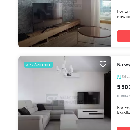
For En
nowoc.
Na 
WYRÓŻNIONE
54
5 50
mieszk
For En
Karolk