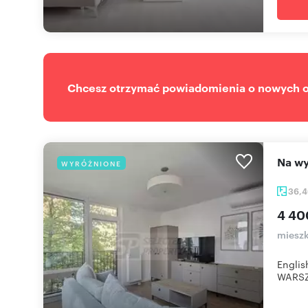
Chcesz otrzymać powiadomienia o nowych of
Na 
WYRÓŻNIONE
36,
4 40
mieszk
Englis
WARSZ