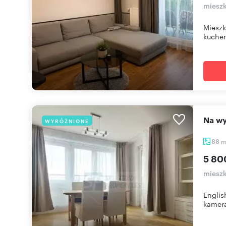
mieszk
Mieszk
kuchen
Na 
WYRÓŻNIONE
88
5 80
mieszk
Englis
kamera