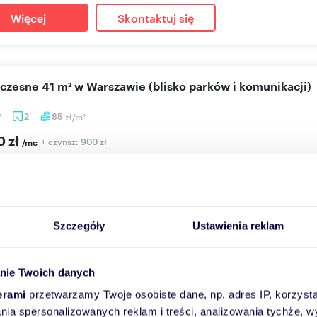
Więcej
Skontaktuj się
czesne 41 m² w Warszawie (blisko parków i komunikacji)
2
85
zł/m
2
2
0 zł
+ czynsz: 900 zł
/mc
anie Warszawa, Mokotów, Bluszczańska
glish scroll down Umeblowane, nowoczesne i komfortowe mieszkani
kie...
Szczegóły
Ustawienia reklam
Więcej
Skontaktuj się
nie Twoich danych
erami
przetwarzamy Twoje osobiste dane, np. adres IP, korzystaj
lania spersonalizowanych reklam i treści, analizowania tychże,