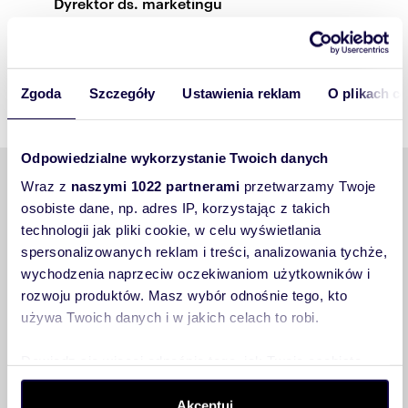
Dyrektor ds. marketingu
Magdalena Wójcik
+ 48 667 800 263
Zgoda
Szczegóły
Ustawienia reklam
O plikach c
magdalena.wojcik@domiporta.pl
Odpowiedzialne wykorzystanie Twoich danych
Wraz z
naszymi 1022 partnerami
przetwarzamy Twoje
Skontaktuj się
osobiste dane, np. adres IP, korzystając z takich
technologii jak pliki cookie, w celu wyświetlania
spersonalizowanych reklam i treści, analizowania tychże,
Potrzebujesz kontaktu z naszej strony?
wychodzenia naprzeciw oczekiwaniom użytkowników i
rozwoju produktów. Masz wybór odnośnie tego, kto
Wpisz szczegóły zgłoszenia, a nasz konsultant
używa Twoich danych i w jakich celach to robi.
odpowie na Twoją wiadomość tak szybko, jak będzie to
możliwe
Dowiedz się więcej odnośnie tego, jak Twoje osobiste
dane są przetwarzane oraz ustaw własne preferencje w
sekcji szczegółów
. W Deklaracji plików cookie możesz
Akceptuj