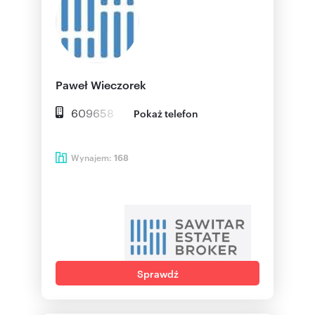
Paweł Wieczorek
609658
Pokaż telefon
Wynajem:
168
Sprawdź