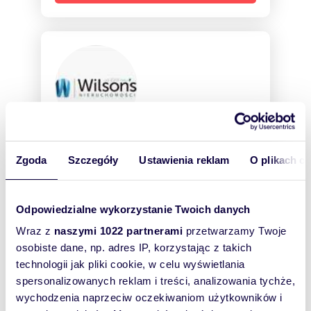
Biuro Wilsons
Zgoda
Szczegóły
Ustawienia reklam
O plikach c
222012
Pokaż telefon
Odpowiedzialne wykorzystanie Twoich danych
Sprzedaż:
Wynajem:
2
128
Wraz z
naszymi 1022 partnerami
przetwarzamy Twoje
osobiste dane, np. adres IP, korzystając z takich
technologii jak pliki cookie, w celu wyświetlania
spersonalizowanych reklam i treści, analizowania tychże,
wychodzenia naprzeciw oczekiwaniom użytkowników i