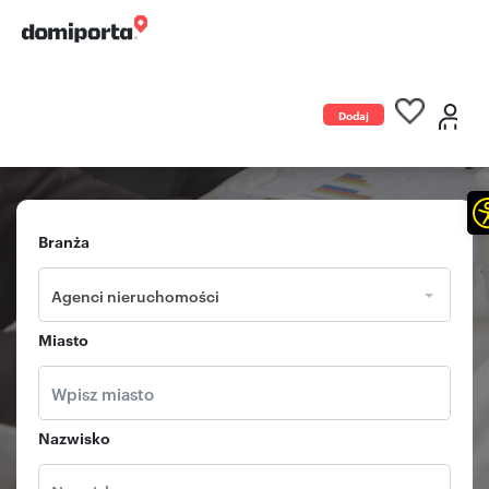
Dodaj
ogłoszenie
Branża
Agenci nieruchomości
Miasto
Nazwisko