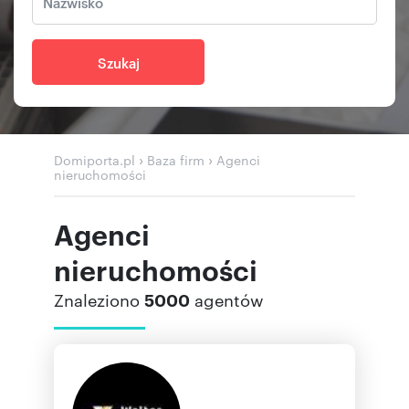
Szukaj
›
›
Domiporta.pl
Baza firm
Agenci
nieruchomości
Agenci
nieruchomości
Znaleziono
5000
agentów