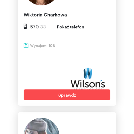
Wiktoria Charkowa
570 33
Pokaż telefon
Wynajem:
108
Sprawdź