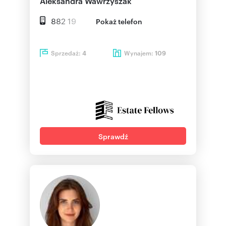
Aleksandra Wawrzyszak
882 19
Pokaż telefon
Sprzedaż:
Wynajem:
4
109
Sprawdź