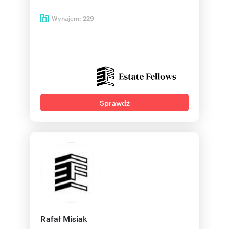
Wynajem:
229
Sprawdź
Rafał Misiak