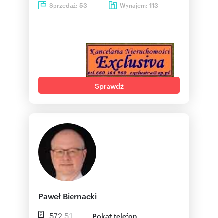
Sprzedaż:
Wynajem:
53
113
Sprawdź
Paweł Biernacki
572 51
Pokaż telefon