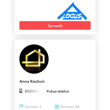
Sprawdź
Anna Rachoń
668862
Pokaż telefon
Sprzedaż:
Wynajem:
1
93