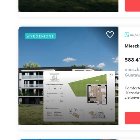
46,5
WYRÓŻNIONE
miesz
583 41
mieszk
Gustaw
Komfort
„Krzesła
zielonym