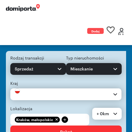
Dodaj
ogłoszenie
Rodzaj transakcji
Typ nieruchomości
Sprzedaż
Mieszkanie
Kraj
Lokalizacja
+ 0km
+
Kraków, małopolskie
Pokaż