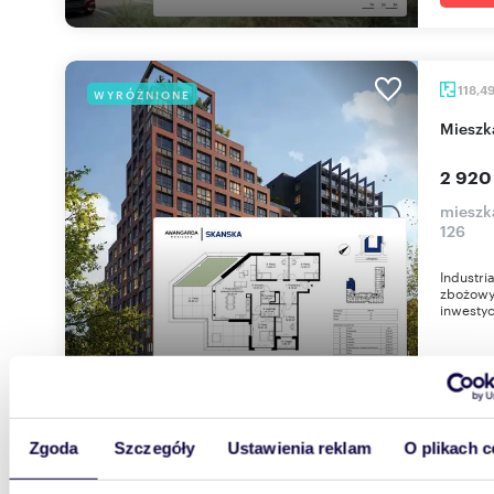
118,4
WYRÓŻNIONE
miesz
2 920
mieszk
126
Industri
zbożowy
inwestyc
Zgoda
Szczegóły
Ustawienia reklam
O plikach c
55,35
WYRÓŻNIONE