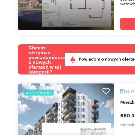
ważnych
Chcesz
otrzymać
powiadomienia
Powiadom o nowych oferta
o nowych
ofertach w tej
kategorii?
44,47
WYRÓŻNIONE
miesz
680 3
mieszk