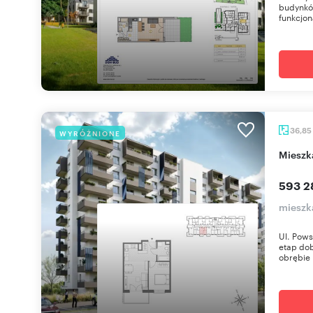
budynków
funkcjona
36,85
WYRÓŻNIONE
miesz
593 2
mieszk
Ul. Pows
etap dob
obrębie 