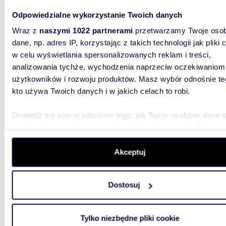
miesz
Odpowiedzialne wykorzystanie Twoich danych
Wraz z
naszymi 1022 partnerami
przetwarzamy Twoje osob
868 9
dane, np. adres IP, korzystając z takich technologii jak pliki 
mieszk
w celu wyświetlania spersonalizowanych reklam i treści,
analizowania tychże, wychodzenia naprzeciw oczekiwaniom
Inwesty
użytkowników i rozwoju produktów. Masz wybór odnośnie te
budynków
funkcjona
kto używa Twoich danych i w jakich celach to robi.
Dowiedz się więcej odnośnie tego, jak Twoje osobiste dane 
przetwarzane oraz ustaw własne preferencje w
sekcji
szczegółów
. W Deklaracji plików cookie możesz zmienić lu
wycofać swoją zgodę w dowolnej chwili.
Akceptuj
58,47
WYRÓŻNIONE
Wykorzystujemy pliki cookie do spersonalizowania treści i r
Dostosuj
miesz
aby oferować funkcje społecznościowe i analizować ruch w 
witrynie. Informacje o tym, jak korzystasz z naszej witryny,
841 96
udostępniamy partnerom społecznościowym, reklamowym i
Tylko niezbędne pliki cookie
analitycznym. Partnerzy mogą połączyć te informacje z inn
mieszk