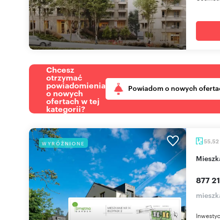
Chcesz
otrzymać
powiadomienia
Powiadom o nowych oferta
o nowych
ofertach w tej
kategorii?
55,52
WYRÓŻNIONE
miesz
877 21
mieszk
Inwesty