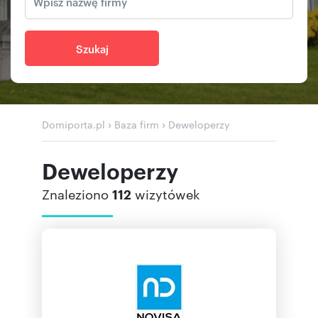
Szukaj
›
›
Domiporta.pl
Baza firm
Deweloperzy
Deweloperzy
Znaleziono
112
wizytówek