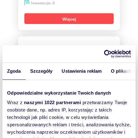
Inwestycje:
3
Więcej
Zgoda
Szczegóły
Ustawienia reklam
O plikach c
Odpowiedzialne wykorzystanie Twoich danych
Wraz z
naszymi 1022 partnerami
przetwarzamy Twoje
SUPER KRAK S.A.
osobiste dane, np. adres IP, korzystając z takich
technologii jak pliki cookie, w celu wyświetlania
ul. Bociana 6
31-231, Kraków
spersonalizowanych reklam i treści, analizowania tychże,
wychodzenia naprzeciw oczekiwaniom użytkowników i
Inwestycje:
2