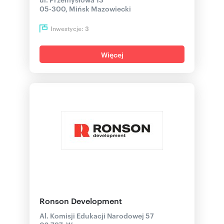
05-300, Mińsk Mazowiecki
Inwestycje:
3
Więcej
Ronson Development
Al. Komisji Edukacji Narodowej 57