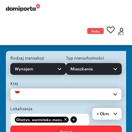
Dodaj
ogłoszenie
Rodzaj transakcji
Typ nieruchomości
Wynajem
Mieszkanie
Kraj
Lokalizacja
+ 0km
+
Olsztyn, warmińsko-mazu...
Pokaż