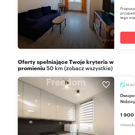
Propozyc
przypada
tego mie
Oferty spełniające Twoje kryteria w
promieniu
50 km
(
zobacz wszystkie
)
38,8
Dwupokojowe mieszkanie po remoncie, centrum
Nidzic
1 900
mieszk