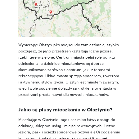
Wybierając Olsztyn jako miejscu do zamieszkania, szybko
poczujesz, że jego przestrzeń kształtują liczne jeziora,
rzeki i tereny zielone. Centrum miasta pełni rolę punktu
odniesienia, a dzielnice mieszkaniowe są dobrze
skomunikowane zarówno z centrum, jak i z terenami
rekreacyjnymi. Układ miasta sprzyja spacerom, rowerom
i aktywnemu stylowi życia. Olsztyn jest miastem zwartym,
więc Twoje codzienne dojazdy są krótkie, a orientacja w
przestrzeni prosta nawet dla nowych mieszkańców.
Jakie są plusy mieszkania w Olsztynie?
Mieszkając w Olsztynie, będziesz mieć łatwy dostęp do
edukacji, sklepów, usług i miejsc rekreacyjnych. Liczne
jeziora, parki i ścieżki spacerowe pozwalają Ci codziennie
korzystać z kontaktu z naturą i aktywności fizycznej.