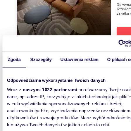
Do wyna
Jeziorem
zakątku 
Zgoda
Szczegóły
Ustawienia reklam
O plikach c
46,4
Przestronne 3-pokojowe mieszkanie z balkonem
polec
Odpowiedzialne wykorzystanie Twoich danych
1 600
Wraz z
naszymi 1022 partnerami
przetwarzamy Twoje osob
dane, np. adres IP, korzystając z takich technologii jak pliki 
mieszk
w celu wyświetlania spersonalizowanych reklam i treści,
analizowania tychże, wychodzenia naprzeciw oczekiwaniom
Na wynaj
Zatorzu,
użytkowników i rozwoju produktów. Masz wybór odnośnie te
południo
kto używa Twoich danych i w jakich celach to robi.