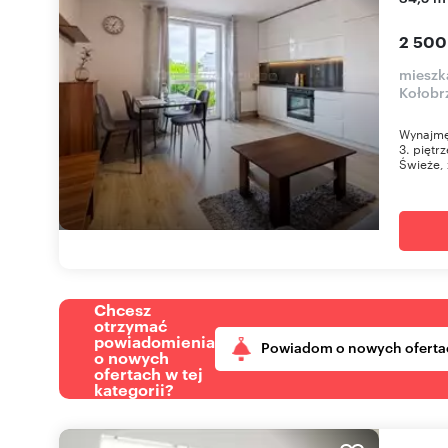
2 500
mieszka
Kołobr
Wynajmę
3. piętr
Świeże, 
Chcesz
otrzymać
powiadomienia
Powiadom o nowych oferta
o nowych
ofertach w tej
kategorii?