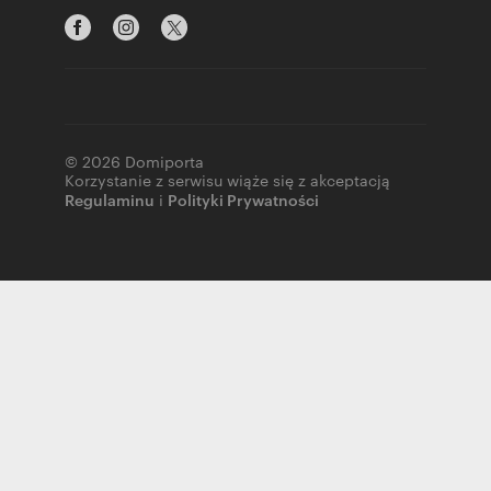
© 2026 Domiporta
Korzystanie z serwisu wiąże się z akceptacją
Regulaminu
i
Polityki Prywatności