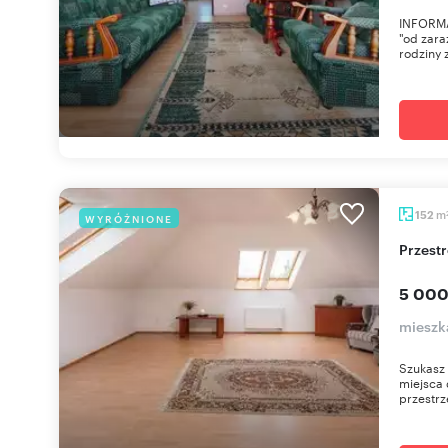
INFORMA
"od zar
rodziny 
m
152
WYRÓŻNIONE
Przes
5 000
mieszk
Szukasz 
miejsca 
przestrz