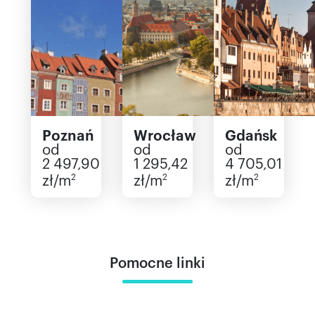
Poznań
Wrocław
Gdańsk
od
od
od
2 497,90
1 295,42
4 705,01
zł/m
zł/m
zł/m
2
2
2
Pomocne linki