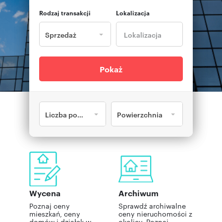
Rodzaj transakcji
Lokalizacja
Sprzedaż
Pokaż
Liczba pokoi
Powierzchnia
Wycena
Archiwum
Poznaj ceny
Sprawdź archiwalne
mieszkań, ceny
ceny nieruchomości z
domów i działek w
okolicy. Poznaj