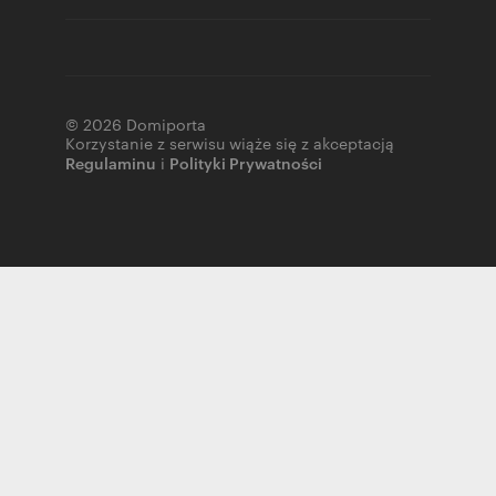
© 2026 Domiporta
Korzystanie z serwisu wiąże się z akceptacją
Regulaminu
i
Polityki Prywatności