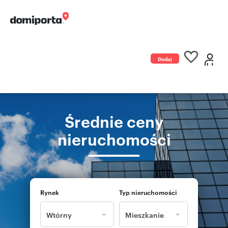
Dodaj
ogłoszenie
Średnie ceny
nieruchomości
Rynek
Typ nieruchomości
Wtórny
Mieszkanie