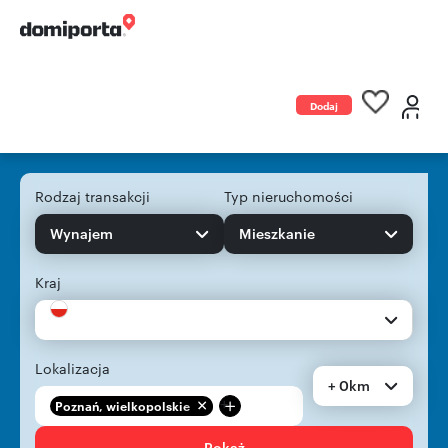
Dodaj
ogłoszenie
Rodzaj transakcji
Typ nieruchomości
Wynajem
Mieszkanie
Kraj
Lokalizacja
+ 0km
+
Poznań, wielkopolskie
Pokaż