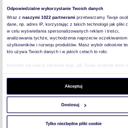
Odpowiedzialne wykorzystanie Twoich danych
m
39
2
Wraz z
naszymi 1022 partnerami
przetwarzamy Twoje osob
Polecam 2-pokojowe mieszkanie na Grunwaldzie
dane, np. adres IP, korzystając z takich technologii jak pliki 
z anek
w celu wyświetlania spersonalizowanych reklam i treści,
analizowania tychże, wychodzenia naprzeciw oczekiwaniom
2 500
użytkowników i rozwoju produktów. Masz wybór odnośnie te
mieszk
kto używa Twoich danych i w jakich celach to robi.
BT- bezp
pośredni
Dowiedz się więcej odnośnie tego, jak Twoje osobiste dane 
pokojowe
przetwarzane oraz ustaw własne preferencje w
sekcji
szczegółów
. W Deklaracji plików cookie możesz zmienić lu
wycofać swoją zgodę w dowolnej chwili.
Akceptuj
Wykorzystujemy pliki cookie do spersonalizowania treści i r
Dostosuj
aby oferować funkcje społecznościowe i analizować ruch w 
witrynie. Informacje o tym, jak korzystasz z naszej witryny,
m
43
2
udostępniamy partnerom społecznościowym, reklamowym i
Tylko niezbędne pliki cookie
Nowe 2-pokojowe mieszkanie z balkonem, cicho i
analitycznym. Partnerzy mogą połączyć te informacje z inn