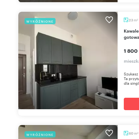
m
23
WYRÓŻNIONE
2
Kawalerka w centrum Poznania, umeblowana,
gotowa
1 800
mieszk
Szukasz
Ta przyt
dla singl
m
60
WYRÓŻNIONE
2