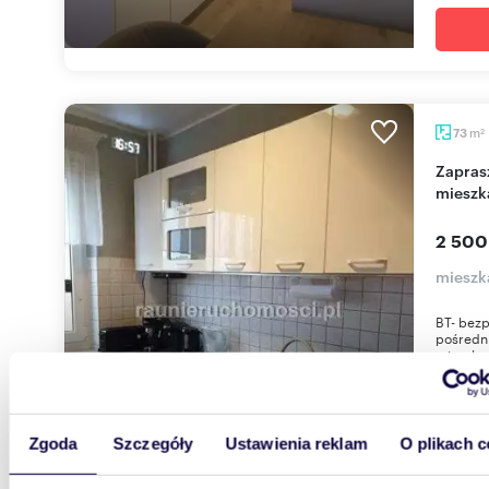
m
73
2
Zapraszam do wynajęcia 4-pokojowego
mieszk
2 500
mieszk
BT- bezp
pośredn
mieszkan
Zgoda
Szczegóły
Ustawienia reklam
O plikach c