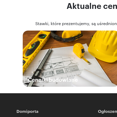
Aktualne cen
Stawki, które prezentujemy, są uśredni
Cenniki budowlane
Domiporta
Ogłoszen