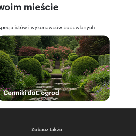
Twoim mieście
t specjalistów i wykonawców budowlanych
Cenniki dot. ogrod
Zobacz także