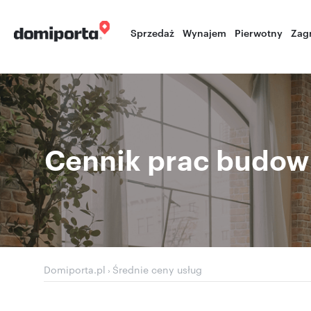
Sprzedaż
Wynajem
Pierwotny
Zag
Cennik prac budowl
Domiporta.pl
Średnie ceny usług
›