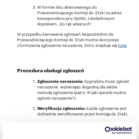
W formie listu skierowanego do
Przewodniczącego Komisji ds. Etyki na adres
korespondencyjny Spółki, z dodatkowym
dopiskiem „Do rąk własnych”.
W przypadku kierowania zgłoszeń bezpośrednio do
Przewodniczącego Komisji ds. Etyki można skorzystać
z formularza zgłoszenia naruszenia, który znajduje się
tutaj
Procedura obsługi zgłoszeń
Zgłoszenie naruszenia:
Sygnalista może zgłosić
naruszenie, wybierając dogodną dla siebie
metodę zgłoszenia (patrz: W jaki sposób można
zgłosić naruszenie?).
Weryfikacja zgłoszenia:
Każde zgłoszenie jest
dokładnie weryfikowane przez Komisję ds. Etyki.
Działania naprawcze:
W przypadku
potwierdzenia naruszenia, podejmowane są
odpowiednie działania naprawcze oraz