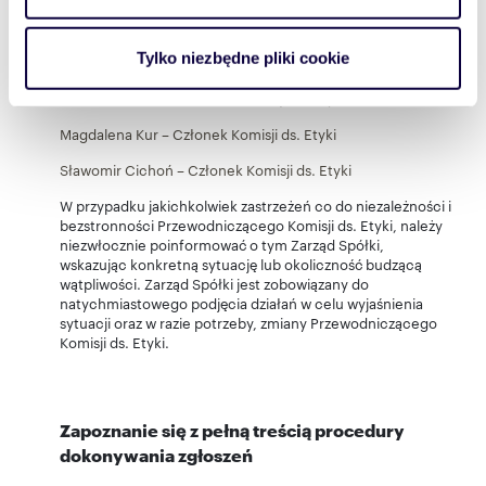
Paweł Bednarz – Przewodniczący Komisji ds. Etyki
Dowiedz się więcej odnośnie tego, jak Twoje osobiste
dane są przetwarzane oraz ustaw własne preferencje w
Tylko niezbędne pliki cookie
Joanna Jachym-Zych – Członek Komisji ds. Etyki
sekcji szczegółów
. W Deklaracji plików cookie możesz
Monika Kuśnierz – Członek Komisji ds. Etyki
zmienić lub wycofać swoją zgodę w dowolnej chwili.
Magdalena Kur – Członek Komisji ds. Etyki
Wykorzystujemy pliki cookie do spersonalizowania treści
Sławomir Cichoń – Członek Komisji ds. Etyki
i reklam, aby oferować funkcje społecznościowe i
W przypadku jakichkolwiek zastrzeżeń co do niezależności i
analizować ruch w naszej witrynie. Informacje o tym, jak
bezstronności Przewodniczącego Komisji ds. Etyki, należy
korzystasz z naszej witryny, udostępniamy partnerom
niezwłocznie poinformować o tym Zarząd Spółki,
społecznościowym, reklamowym i analitycznym.
wskazując konkretną sytuację lub okoliczność budzącą
wątpliwości. Zarząd Spółki jest zobowiązany do
Partnerzy mogą połączyć te informacje z innymi danymi
natychmiastowego podjęcia działań w celu wyjaśnienia
otrzymanymi od Ciebie lub uzyskanymi podczas
sytuacji oraz w razie potrzeby, zmiany Przewodniczącego
korzystania z ich usług.
Komisji ds. Etyki.
Zapoznanie się z pełną treścią procedury
dokonywania zgłoszeń