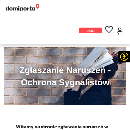
Dodaj
ogłoszenie
Otw
Zgłaszanie Naruszeń -
Ochrona Sygnalistów
Witamy na stronie zgłaszania naruszeń w