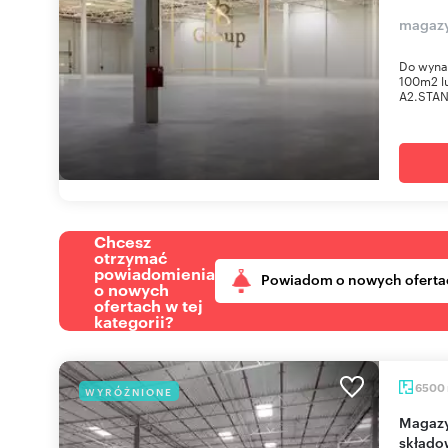
magaz
Do wyna
100m2 lu
A2.STAN
Chcesz
otrzymać
powiadomienia
Powiadom o nowych oferta
o nowych
ofertach w tej
kategorii?
6500
WYRÓŻNIONE
Magazyn 6500 m² z dokami, wysokie
składo