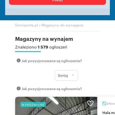
›
Domiporta.pl
Magazyny do wynajęcia
Magazyny na wynajem
1 579
Znaleziono
ogłoszeń
Jak pozycjonowane są ogłoszenia?
Sortuj
Jak pozycjonowane są ogłoszenia?
m
276
WYRÓŻNIONE
Hala magazynowa 276 m² z biurem, ogrzewaniem