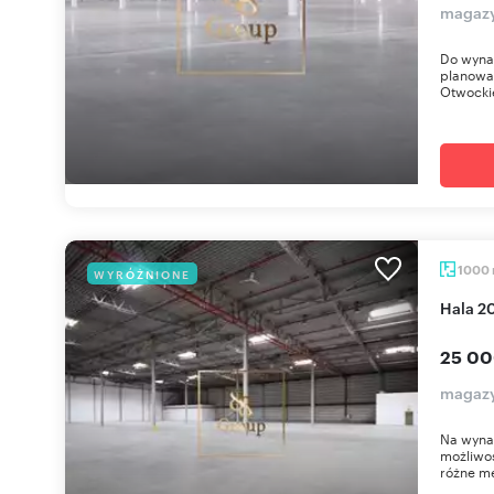
magazy
Do wyna
planowa
Otwocki
1000
WYRÓŻNIONE
Hala 
25 00
magazy
Na wyna
możliwoś
różne me