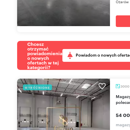
Ożarów 
Chcesz
otrzymać
powiadomienia
Powiadom o nowych oferta
o nowych
ofertach w tej
kategorii?
3000
WYRÓŻNIONE
Magazyn 3000m² z dokami i parkingiem TIR -
poleca
54 00
magaz