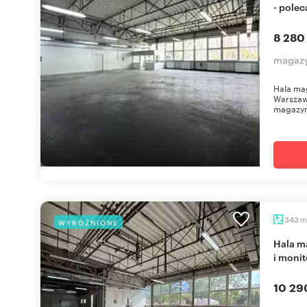
- pole
8 280
magazy
Hala ma
Warszawa
magazyn
m
343
WYRÓŻNIONE
Hala magazynowa 343 m² z biurem, ogrzewaniem
i moni
10 29