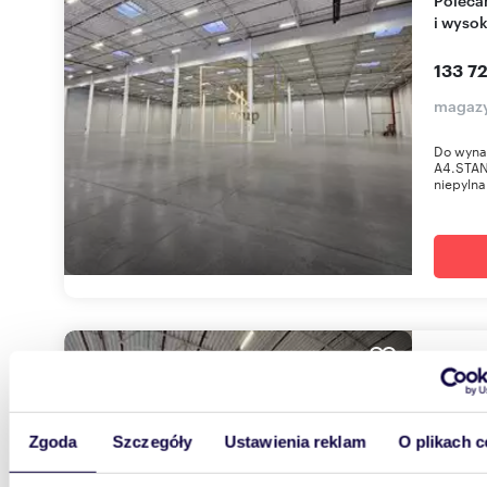
i wyso
133 72
magazy
Do wynaj
A4.STAN
niepylna
2011
WYRÓŻNIONE
Nowoczesny magazyn 20 110 m² z dokami -
zapras
Zgoda
Szczegóły
Ustawienia reklam
O plikach c
293 2