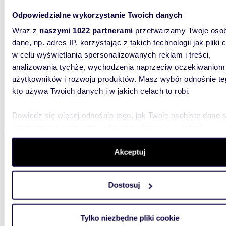
magazy
Odpowiedzialne wykorzystanie Twoich danych
Do wynaj
Wraz z
naszymi 1022 partnerami
przetwarzamy Twoje osob
A4.STAN
dane, np. adres IP, korzystając z takich technologii jak pliki 
niepylna
w celu wyświetlania spersonalizowanych reklam i treści,
analizowania tychże, wychodzenia naprzeciw oczekiwaniom
użytkowników i rozwoju produktów. Masz wybór odnośnie te
kto używa Twoich danych i w jakich celach to robi.
Dowiedz się więcej odnośnie tego, jak Twoje osobiste dane 
1093
przetwarzane oraz ustaw własne preferencje w
sekcji
WYRÓŻNIONE
szczegółów
. W Deklaracji plików cookie możesz zmienić lu
Zapraszam do wynajmu nowoczesny magazyn 10
wycofać swoją zgodę w dowolnej chwili.
938 m²
Akceptuj
159 4
Wykorzystujemy pliki cookie do spersonalizowania treści i r
Dostosuj
aby oferować funkcje społecznościowe i analizować ruch w 
magazy
witrynie. Informacje o tym, jak korzystasz z naszej witryny,
Do wyna
udostępniamy partnerom społecznościowym, reklamowym i
Tylko niezbędne pliki cookie
A4.STAN
analitycznym. Partnerzy mogą połączyć te informacje z inn