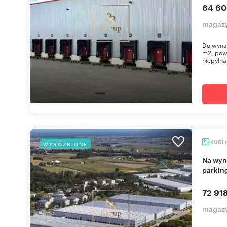
64 60
magaz
Do wyna
m2, pow
niepylna
4051
WYRÓŻNIONE
Na wynajem magazyn 4051 m² z biurem, dokami i
parkin
72 918
magazy