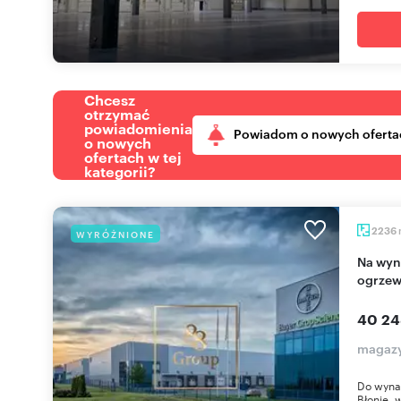
Chcesz
otrzymać
powiadomienia
Powiadom o nowych oferta
o nowych
ofertach w tej
kategorii?
2236
WYRÓŻNIONE
Na wynajem magazyn 2236 m² z dokami i
ogrzew
40 24
magazy
Do wyna
Błonie,