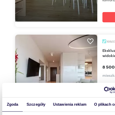
109,5
Ekskluzywny apartament 109m² z basenem i
widoki
8 500
mieszk
Oferta d
komfort
budynku 
Zgoda
Szczegóły
Ustawienia reklam
O plikach c