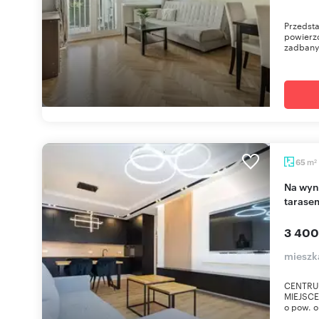
Przedsta
powierzc
zadbanym
m
65
2
Na wynajem przestronne 65 m² apartament z
tarase
3 400
mieszk
CENTRUM
MIEJSCE
o pow. o