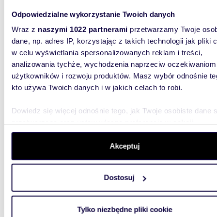
Odpowiedzialne wykorzystanie Twoich danych
Wraz z
naszymi 1022 partnerami
przetwarzamy Twoje osob
m
23
2
dane, np. adres IP, korzystając z takich technologii jak pliki 
w celu wyświetlania spersonalizowanych reklam i treści,
Klimatyczne 23 m² w odrestaurowanej kamienicy
(centr
analizowania tychże, wychodzenia naprzeciw oczekiwaniom
użytkowników i rozwoju produktów. Masz wybór odnośnie te
2 000
kto używa Twoich danych i w jakich celach to robi.
mieszka
Dowiedz się więcej odnośnie tego, jak Twoje osobiste dane 
Brief:Kl
przetwarzane oraz ustaw własne preferencje w
sekcji
23 m² | 
szczegółów
. W Deklaracji plików cookie możesz zmienić lu
wyjątkow
wycofać swoją zgodę w dowolnej chwili.
Akceptuj
Wykorzystujemy pliki cookie do spersonalizowania treści i r
Dostosuj
aby oferować funkcje społecznościowe i analizować ruch w 
witrynie. Informacje o tym, jak korzystasz z naszej witryny,
udostępniamy partnerom społecznościowym, reklamowym i
Tylko niezbędne pliki cookie
analitycznym. Partnerzy mogą połączyć te informacje z inn
80,26