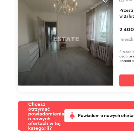
Przestronne 4-pokojowe mieszkanie z balkonem
w Bału
2 400
mieszka
4 niezal
osób pra
przestro
Chcesz
otrzymać
powiadomienia
Powiadom o nowych oferta
o nowych
ofertach w tej
kategorii?