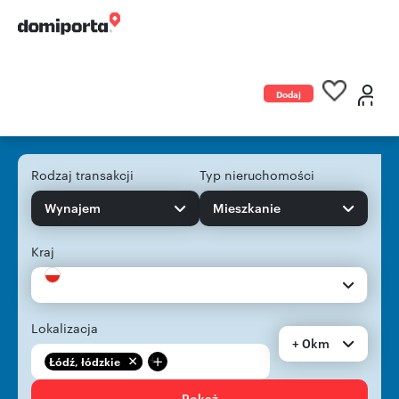
Dodaj
ogłoszenie
Rodzaj transakcji
Typ nieruchomości
Wynajem
Mieszkanie
Kraj
Lokalizacja
+ 0km
+
Łódź, łódzkie
Pokaż