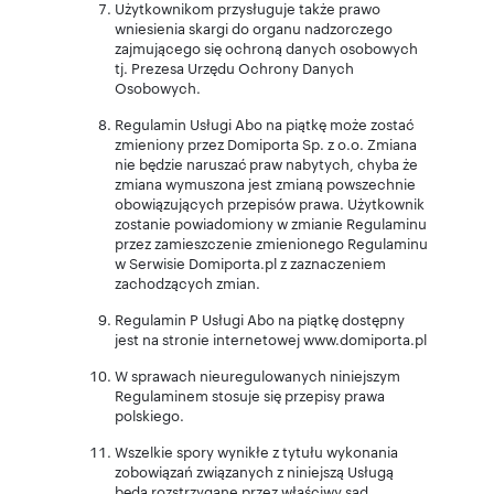
Użytkownikom przysługuje także prawo
wniesienia skargi do organu nadzorczego
zajmującego się ochroną danych osobowych
tj. Prezesa Urzędu Ochrony Danych
Osobowych.
Regulamin Usługi Abo na piątkę może zostać
zmieniony przez Domiporta Sp. z o.o. Zmiana
nie będzie naruszać praw nabytych, chyba że
zmiana wymuszona jest zmianą powszechnie
obowiązujących przepisów prawa. Użytkownik
zostanie powiadomiony w zmianie Regulaminu
przez zamieszczenie zmienionego Regulaminu
w Serwisie Domiporta.pl z zaznaczeniem
zachodzących zmian.
Regulamin P Usługi Abo na piątkę dostępny
jest na stronie internetowej www.domiporta.pl
W sprawach nieuregulowanych niniejszym
Regulaminem stosuje się przepisy prawa
polskiego.
Wszelkie spory wynikłe z tytułu wykonania
zobowiązań związanych z niniejszą Usługą
będą rozstrzygane przez właściwy sąd