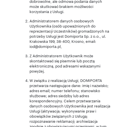
dobrowolne, ale odmowa podania danych
może skutkować brakiem możliwości
korzystania z Usługi.
Administratorem danych osobowych
Użytkownika (osób upoważnionych do
reprezentacji Uczestników) gromadzonych na
potrzeby Usługi jest Domiporta Sp. z o.o., ul.
Krakowska 199, 38-400, Krosno, email:
iod@domiporta.pl,
Z Administratorem Użytkownik może
skontaktować się pisemnie lub pocztą
elektroniczną, pod adresami wskazanymi
powyżej.
W związku z realizacją Usługi, DOMIPORTA
przetwarza następujące dane: imię i nazwisko;
adres email; numer telefonu; stanowisko
służbowe; adres siedziby lub adres
korespondencyjny. Celem przetwarzania
danych osobowych Użytkownika jest realizacja
Usługi (aktywacja; wykonywanie praw i
obowiązków związanych z Usługą;
rozpoznawanie reklamacji; archiwizacja
zgodnie z obowiązującymi przepisami, w tym,