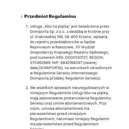
Przedmiot Regulaminu
Usługa „Abo na piątkę” jest świadczona przez
Domiporta Sp. z o.o. z siedzibą w Krośnie przy
ul. Krakowskiej 199, 38-400 Krosno, wpisaną
do rejestru przedsiębiorców w Sądzie
Rejonowym w Rzeszowie, XII Wydział
Gospodarczy Krajowego Rejestru Sądowego,
pod numerem KRS: 0000130727, REGON:
370462969, NIP: 6842168097 (zwanej
dalej DOMIPORTA), na warunkach określonych
w Regulaminie Serwisu internetowego
Domiporta.pl (dalej: Regulamin Serwisu).
We wszelkich sprawach nieuregulowanych w
niniejszym Regulaminie Usługi Abo na piątkę,
mają zastosowanie postanowienia Regulaminu
Serwisu oraz umów abonamentowych. Przy
czym, umowa abonamentowa ma
pierwszeństwo przed niniejszym
Regulaminem, natomiast niniejszy Regulamin
ma pierwszeństwo przed Regulaminem
Serwisu.