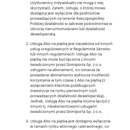
Użytkownicy Indywidualni nie mogą z niej
skorzystać). Zatem, Usługa, o której mowa
dostępna jest wyłącznie dla podmiotów
prowadzących na terenie Rzeczpospolitej
Polskiej działalność w zakresie pośrednictwa w
obrocie nieruchomościami lub działalność
deweloperską.
Usługa Abo na piątkę jest niezależna od innych
usług uregulowanych w Regulaminie Serwisu
lub innych regulaminach. Usługa Abo na
piątkę nie może być łączona z innymi
świadczonymi przez Domiporta Sp. z o.o.
usługami na abonament, co oznacza że
posiadanie abonamentu wyklucza możliwość
korzystania w tym czasie z Abo na piątkę (z
wyłączeniem klientów publikujących
inwestycje na rynku pierwotnym czyli
prowadzących działalność deweloperską).
Jednak, Usługę Abo na piątkę można łączyć z
innymi tj. nieabonentowymi usługami
świadczonymi przez Domiporta Sp. z o.o.
Usługa Abo na piątkę jest dostępna wyłącznie
w ramach rynku wtórnego i pierwotnego, co