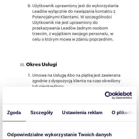
Użytkownik uprawniony jest do wykorzystania
Leadów wyłącznie do nawiązania kontaktu z
Potencjalnymi Klientami. W szczególności
Użytkownik nie jest uprawniony do
przekazywania Leadów żadnym osobom
trzecim, z wyjątkiem swojego personelu, w
celu o którym mowa w zdaniu poprzednim.
Okres Usługi
Umowa na Usługę Abo na piątkę jest zawierana
zgodnie z dyspozycją klienta na czas określony
lub nieokreślony.
Użytkownik jak i Domiporta Sp. z o.o. mają
prawo wypowiedzenia Umowy na Usługę Abo
na piątkę z zachowaniem jednomiesięcznego
Zgoda
Szczegóły
Ustawienia reklam
O plikach c
okresu wypowiedzenia ze skutkiem na koniec
miesiąca kalendarzowego.
Odpowiedzialne wykorzystanie Twoich danych