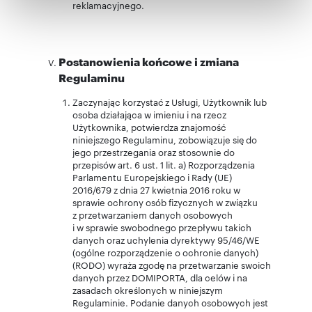
Partnerzy mogą połączyć te informacje z innymi danymi
reklamacyjnego.
otrzymanymi od Ciebie lub uzyskanymi podczas
korzystania z ich usług.
Postanowienia końcowe i zmiana
Regulaminu
Zaczynając korzystać z Usługi, Użytkownik lub
osoba działająca w imieniu i na rzecz
Użytkownika, potwierdza znajomość
niniejszego Regulaminu, zobowiązuje się do
jego przestrzegania oraz stosownie do
przepisów art. 6 ust. 1 lit. a) Rozporządzenia
Parlamentu Europejskiego i Rady (UE)
2016/679 z dnia 27 kwietnia 2016 roku w
sprawie ochrony osób fizycznych w związku
z przetwarzaniem danych osobowych
i w sprawie swobodnego przepływu takich
danych oraz uchylenia dyrektywy 95/46/WE
(ogólne rozporządzenie o ochronie danych)
(RODO) wyraża zgodę na przetwarzanie swoich
danych przez DOMIPORTA, dla celów i na
zasadach określonych w niniejszym
Regulaminie. Podanie danych osobowych jest