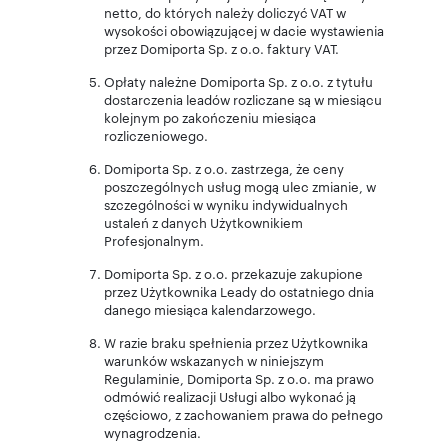
netto, do których należy doliczyć VAT w
wysokości obowiązującej w dacie wystawienia
przez Domiporta Sp. z o.o. faktury VAT.
Opłaty należne Domiporta Sp. z o.o. z tytułu
dostarczenia leadów rozliczane są w miesiącu
kolejnym po zakończeniu miesiąca
rozliczeniowego.
Domiporta Sp. z o.o. zastrzega, że ceny
poszczególnych usług mogą ulec zmianie, w
szczególności w wyniku indywidualnych
ustaleń z danych Użytkownikiem
Profesjonalnym.
Domiporta Sp. z o.o. przekazuje zakupione
przez Użytkownika Leady do ostatniego dnia
danego miesiąca kalendarzowego.
W razie braku spełnienia przez Użytkownika
warunków wskazanych w niniejszym
Regulaminie, Domiporta Sp. z o.o. ma prawo
odmówić realizacji Usługi albo wykonać ją
częściowo, z zachowaniem prawa do pełnego
wynagrodzenia.