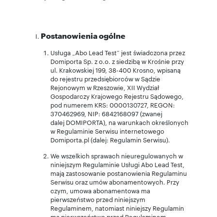
Postanowienia ogólne
Usługa „Abo Lead Test” jest świadczona przez
Domiporta Sp. z o.o. z siedzibą w Krośnie przy
ul. Krakowskiej 199, 38-400 Krosno, wpisaną
do rejestru przedsiębiorców w Sądzie
Rejonowym w Rzeszowie, XII Wydział
Gospodarczy Krajowego Rejestru Sądowego,
pod numerem KRS: 0000130727, REGON:
370462969, NIP: 6842168097 (zwanej
dalej DOMIPORTA), na warunkach określonych
w Regulaminie Serwisu internetowego
Domiporta.pl (dalej: Regulamin Serwisu).
We wszelkich sprawach nieuregulowanych w
niniejszym Regulaminie Usługi Abo Lead Test,
mają zastosowanie postanowienia Regulaminu
Serwisu oraz umów abonamentowych. Przy
czym, umowa abonamentowa ma
pierwszeństwo przed niniejszym
Regulaminem, natomiast niniejszy Regulamin
ma pierwszeństwo przed Regulaminem