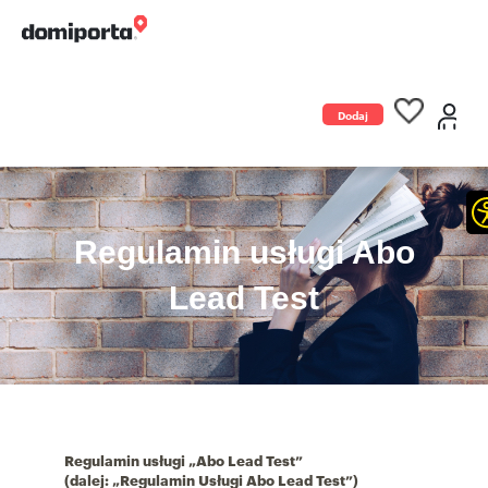
Dodaj
ogłoszenie
Regulamin usługi Abo
Lead Test
Regulamin usługi „Abo Lead Test”
(dalej: „Regulamin Usługi Abo Lead Test”)