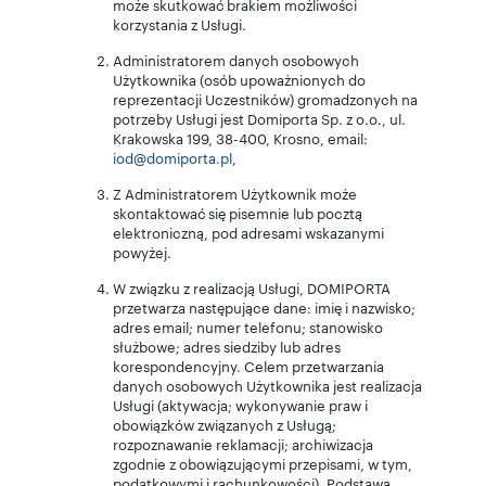
może skutkować brakiem możliwości
korzystania z Usługi.
Administratorem danych osobowych
Użytkownika (osób upoważnionych do
reprezentacji Uczestników) gromadzonych na
potrzeby Usługi jest Domiporta Sp. z o.o., ul.
Krakowska 199, 38-400, Krosno, email:
iod@domiporta.pl
,
Z Administratorem Użytkownik może
skontaktować się pisemnie lub pocztą
elektroniczną, pod adresami wskazanymi
powyżej.
W związku z realizacją Usługi, DOMIPORTA
przetwarza następujące dane: imię i nazwisko;
adres email; numer telefonu; stanowisko
służbowe; adres siedziby lub adres
korespondencyjny. Celem przetwarzania
danych osobowych Użytkownika jest realizacja
Usługi (aktywacja; wykonywanie praw i
obowiązków związanych z Usługą;
rozpoznawanie reklamacji; archiwizacja
zgodnie z obowiązującymi przepisami, w tym,
podatkowymi i rachunkowości). Podstawą