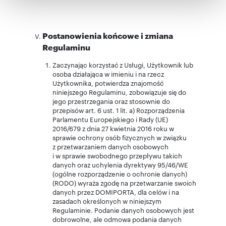
otrzymanymi od Ciebie lub uzyskanymi podczas
korzystania z ich usług.
Postanowienia końcowe i zmiana
Regulaminu
Zaczynając korzystać z Usługi, Użytkownik lub
osoba działająca w imieniu i na rzecz
Użytkownika, potwierdza znajomość
niniejszego Regulaminu, zobowiązuje się do
jego przestrzegania oraz stosownie do
przepisów art. 6 ust. 1 lit. a) Rozporządzenia
Parlamentu Europejskiego i Rady (UE)
2016/679 z dnia 27 kwietnia 2016 roku w
sprawie ochrony osób fizycznych w związku
z przetwarzaniem danych osobowych
i w sprawie swobodnego przepływu takich
danych oraz uchylenia dyrektywy 95/46/WE
(ogólne rozporządzenie o ochronie danych)
(RODO) wyraża zgodę na przetwarzanie swoich
danych przez DOMIPORTA, dla celów i na
zasadach określonych w niniejszym
Regulaminie. Podanie danych osobowych jest
dobrowolne, ale odmowa podania danych