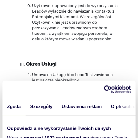
Użytkownik uprawniony jest do wykorzystania
Leadów wyłącznie do nawiązania kontaktu z
Potencjalnymi Klientami. W szczególności
Użytkownik nie jest uprawniony do
przekazywania Leadów żadnym osobom
trzecim, z wyjątkiem swojego personelu, w
celu o którym mowa w zdaniu poprzednim.
Okres Usługi
Umowa na Usługę Abo Lead Test zawierana
jest na czas nieokreślony.
Użytkownik jak i Domiporta Sp. z o.o. mają
prawo wypowiedzenia Umowy na Usługę Abo
Lead Test z zachowaniem jednomiesięcznego
Zgoda
Szczegóły
Ustawienia reklam
O plikach c
okresu wypowiedzenia ze skutkiem na koniec
miesiąca kalendarzowego.
Odpowiedzialne wykorzystanie Twoich danych
Postępowanie reklamacyjne
Wraz z
naszymi 1022 partnerami
przetwarzamy Twoje