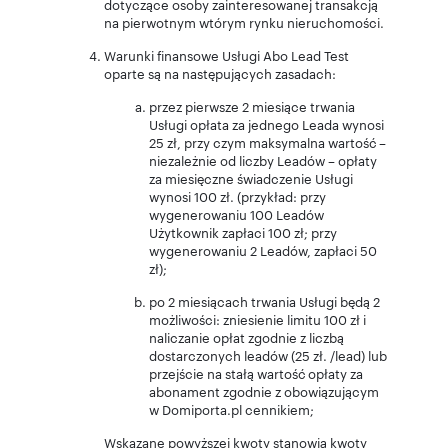
dotyczące osoby zainteresowanej transakcją
na pierwotnym wtórym rynku nieruchomości.
Warunki finansowe Usługi Abo Lead Test
oparte są na następujących zasadach:
przez pierwsze 2 miesiące trwania
Usługi opłata za jednego Leada wynosi
25 zł, przy czym maksymalna wartość –
niezależnie od liczby Leadów – opłaty
za miesięczne świadczenie Usługi
wynosi 100 zł. (przykład: przy
wygenerowaniu 100 Leadów
Użytkownik zapłaci 100 zł; przy
wygenerowaniu 2 Leadów, zapłaci 50
zł);
po 2 miesiącach trwania Usługi będą 2
możliwości: zniesienie limitu 100 zł i
naliczanie opłat zgodnie z liczbą
dostarczonych leadów (25 zł. /lead) lub
przejście na stałą wartość opłaty za
abonament zgodnie z obowiązującym
w Domiporta.pl cennikiem;
Wskazane powyższej kwoty stanowią kwoty