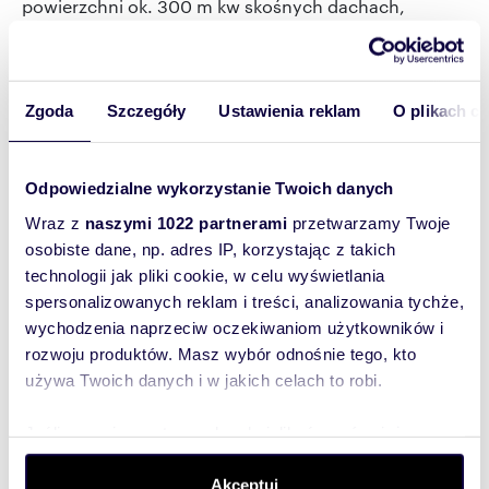
powierzchni ok. 300 m kw skośnych dachach,
rezystancji na poziomie wyjściowym ok. 450 om/m
wynosi od 4 do 6 dni plus dzień na pomiary i
przygotowanie kompletnej dokumentacji
powykonawczej.
Zgoda
Szczegóły
Ustawienia reklam
O plikach c
MJ: Zależy przede wszystkim od wielkości obiektu,
trudności w poruszaniu się po nim (dachy płaskie,
skośne, elewacje szklane, drewniane),
Odpowiedzialne wykorzystanie Twoich danych
skomplikowania ilości elementów występujących na
Wraz z
naszymi 1022 partnerami
przetwarzamy Twoje
dachu, które muszą się znaleźć w polu ochrony
osobiste dane, np. adres IP, korzystając z takich
takich jak anteny, klimatyzatory, kominy, pomosty.
technologii jak pliki cookie, w celu wyświetlania
spersonalizowanych reklam i treści, analizowania tychże,
Jest tyle firm na rynku, jak wybrać firmę
wychodzenia naprzeciw oczekiwaniom użytkowników i
która poprawnie zainstaluje nam
rozwoju produktów. Masz wybór odnośnie tego, kto
piorunochron?
używa Twoich danych i w jakich celach to robi.
MJ: Przede wszystkim zwróćmy uwagę czy wybrana
Jeśli wyrazisz na to zgodę, chcielibyśmy również:
przez nas firma ma komplet dokumentów
Gromadzić dane dotyczące Twojej lokalizacji
uprawniających ją do wykonywania takich prac. Czy
Akceptuj
geograficznej z dokładnością nawet do kilku metrów