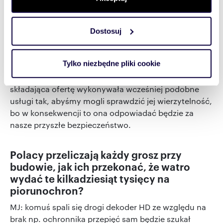
ludzie poruszający się po dachach są
Identyfikować Twoje urządzenie, aktywnie analizując
certyfikowanymi Technikami Dostępu Linowego,
charakteryzującego je zbiory danych (fingerprinting,
elektrycy mają uprawnienia do wykonywania
Dostosuj
czyli wirtualny odcisk palca)
odgromówki, posiadają mierniki z deklaracją
Dowiedz się więcej odnośnie tego, jak Twoje osobiste
zgodności i świadectwem wzorcowania, czy firma
dane są przetwarzane oraz ustaw własne preferencje w
Tylko niezbędne pliki cookie
posiada doświadczenie w wykonywaniu podobnych
sekcji szczegółów
. W Deklaracji plików cookie możesz
robót. Nie bójmy się pytać czy i dla kogo firma
zmienić lub wycofać swoją zgodę w dowolnej chwili.
składająca ofertę wykonywała wcześniej podobne
usługi tak, abyśmy mogli sprawdzić jej wierzytelność,
Wykorzystujemy pliki cookie do spersonalizowania treści
bo w konsekwencji to ona odpowiadać będzie za
i reklam, aby oferować funkcje społecznościowe i
nasze przyszłe bezpieczeństwo.
analizować ruch w naszej witrynie. Informacje o tym, jak
korzystasz z naszej witryny, udostępniamy partnerom
Polacy przeliczają każdy grosz przy
społecznościowym, reklamowym i analitycznym.
budowie, jak ich przekonać, że watro
Partnerzy mogą połączyć te informacje z innymi danymi
wydać te kilkadziesiąt tysięcy na
otrzymanymi od Ciebie lub uzyskanymi podczas
piorunochron?
korzystania z ich usług.
MJ: komuś spali się drogi dekoder HD ze względu na
brak np. ochronnika przepięć sam będzie szukał