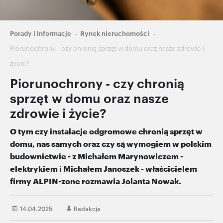
Ścieżka
Porady i informacje
Rynek nieruchomości
nawigacyjna
Piorunochrony - czy chronią sprzęt w domu oraz nasze zdrowie i
życie?
Piorunochrony - czy chronią
sprzęt w domu oraz nasze
zdrowie i życie?
O tym czy instalacje odgromowe chronią sprzęt w
domu, nas samych oraz czy są wymogiem w polskim
budownictwie - z Michałem Marynowiczem -
elektrykiem i Michałem Janoszek - właścicielem
firmy ALPIN-zone rozmawia Jolanta Nowak.
14.04.2025
Redakcja