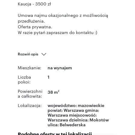
Kaucja - 3500 zł
Umowa najmu okazjonalnego z możliwością
przedłużenia.
Oferta prywatna.
W razie pytań zapraszam do kontaktu :)
Rozwiń opis
Mieszkanie:
na wynajem
Liczba
1
pokoi:
Powierzchni
38 m
2
a całkowita:
Lokalizacja:
województwo:
mazowieckie
powiat:
Warszawa
gmina:
Warszawa
miejscowość:
Warszawa
dzielnica:
Mokotów
ulica:
Belwederska
Podobne oferty w tej lokalizacji