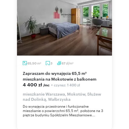
m
zł/m
65,50
3
67
2
2
Zapraszam do wynajęcia 65,5 m²
mieszkania na Mokotowie z balkonem
4 400 zł
+ czynsz: 1 400 zł
/mc
mieszkanie Warszawa, Mokotów, Służew
nad Dolinką, Wałbrzyska
Do wynajęcia przestronne i funkcjonalne
mieszkanie o powierzchni 65,5 m², położone na 3
piętrze budynku Spółdzielni Mieszkaniowe...