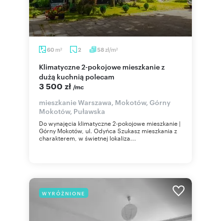
m
zł/m
60
2
58
2
2
Klimatyczne 2-pokojowe mieszkanie z
dużą kuchnią polecam
3 500 zł
/mc
mieszkanie Warszawa, Mokotów, Górny
Mokotów, Puławska
Do wynajęcia klimatyczne 2-pokojowe mieszkanie |
Górny Mokotów, ul. Odyńca Szukasz mieszkania z
charakterem, w świetnej lokaliza...
WYRÓŻNIONE