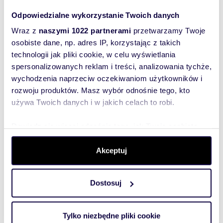
| DO WYNAJĘCIA 3-pokojowy apartament Mokotów
ul. Ludowa BUDYNEK: Rezydencja Morskie Oko
Odpowiedzialne wykorzystanie Twoich danych
położona w prestiżowej części Dolnego Mo...
Wraz z
naszymi 1022 partnerami
przetwarzamy Twoje
osobiste dane, np. adres IP, korzystając z takich
technologii jak pliki cookie, w celu wyświetlania
spersonalizowanych reklam i treści, analizowania tychże,
WYRÓŻNIONE
wychodzenia naprzeciw oczekiwaniom użytkowników i
rozwoju produktów. Masz wybór odnośnie tego, kto
używa Twoich danych i w jakich celach to robi.
Dowiedz się więcej odnośnie tego, jak Twoje osobiste
dane są przetwarzane oraz ustaw własne preferencje w
sekcji szczegółów
. W Deklaracji plików cookie możesz
Akceptuj
zmienić lub wycofać swoją zgodę w dowolnej chwili.
Dostosuj
Wykorzystujemy pliki cookie do spersonalizowania treści
i reklam, aby oferować funkcje społecznościowe i
analizować ruch w naszej witrynie. Informacje o tym, jak
m
zł/m
180
5
69
Tylko niezbędne pliki cookie
2
2
korzystasz z naszej witryny, udostępniamy partnerom