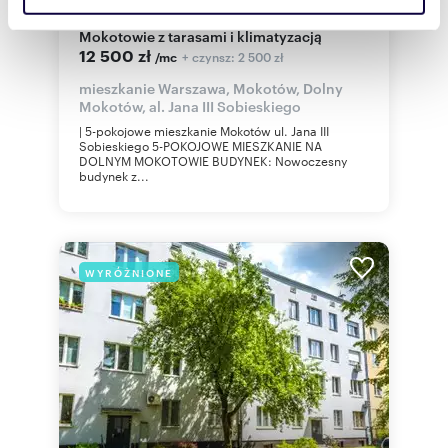
Polecam przestronne 5-pok. 180 m² na
społecznościowym, reklamowym i analitycznym.
Mokotowie z tarasami i klimatyzacją
Partnerzy mogą połączyć te informacje z innymi danymi
12 500 zł
+ czynsz: 2 500 zł
/mc
otrzymanymi od Ciebie lub uzyskanymi podczas
mieszkanie Warszawa, Mokotów, Dolny
korzystania z ich usług.
Mokotów, al. Jana III Sobieskiego
| 5-pokojowe mieszkanie Mokotów ul. Jana III
Sobieskiego 5-POKOJOWE MIESZKANIE NA
DOLNYM MOKOTOWIE BUDYNEK: Nowoczesny
budynek z...
WYRÓŻNIONE