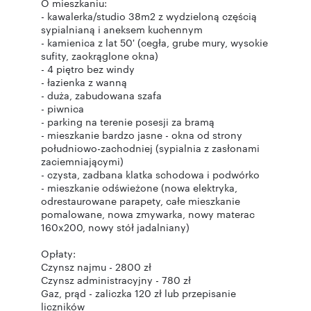
O mieszkaniu:
- kawalerka/studio 38m2 z wydzieloną częścią
sypialnianą i aneksem kuchennym
- kamienica z lat 50' (cegła, grube mury, wysokie
sufity, zaokrąglone okna)
- 4 piętro bez windy
- łazienka z wanną
- duża, zabudowana szafa
- piwnica
- parking na terenie posesji za bramą
- mieszkanie bardzo jasne - okna od strony
południowo-zachodniej (sypialnia z zasłonami
zaciemniającymi)
- czysta, zadbana klatka schodowa i podwórko
- mieszkanie odświeżone (nowa elektryka,
odrestaurowane parapety, całe mieszkanie
pomalowane, nowa zmywarka, nowy materac
160x200, nowy stół jadalniany)
Opłaty:
Czynsz najmu - 2800 zł
Czynsz administracyjny - 780 zł
Gaz, prąd - zaliczka 120 zł lub przepisanie
liczników