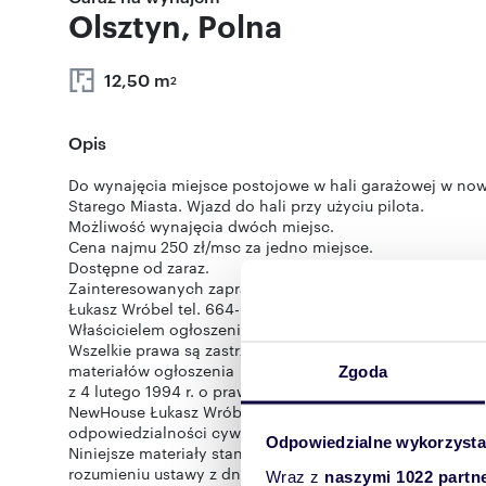
Olsztyn, Polna
12,50 m
2
Opis
Do wynajęcia miejsce postojowe w hali garażowej w nowo
Starego Miasta. Wjazd do hali przy użyciu pilota.
Możliwość wynajęcia dwóch miejsc.
Cena najmu 250 zł/msc za jedno miejsce.
Dostępne od zaraz.
Zainteresowanych zapraszam do kontaktu!
Łukasz Wróbel tel. 664-031-061
Właścicielem ogłoszenia wraz z jej elementami jest Ne
Wszelkie prawa są zastrzeżone, kopiowanie, rozpowszech
materiałów ogłoszenia w jakikolwiek inny sposób wykra
Zgoda
z 4 lutego 1994 r. o prawie autorskim i prawach pokrewn
NewHouse Łukasz Wróbel lub podmiotów współpracujący
odpowiedzialności cywilnej oraz karnej.
Odpowiedzialne wykorzysta
Niniejsze materiały stanowią tajemnicę firmy NewHous
rozumieniu ustawy z dnia 16 kwietnia 1993 r. o zwalczaniu
Wraz z
naszymi 1022 partn