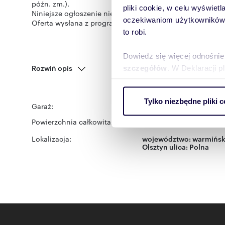
późn. zm.).
pliki cookie, w celu wyświet
Niniejsze ogłoszenie nie stanowi oferty w rozumieniu Ko
oczekiwaniom użytkowników i
Oferta wysłana z programu dla biur nieruchomości ASAR
to robi.
Dowiedz się więcej odnośnie
Rozwiń opis
szczegółów
. W Deklaracji 
Wykorzystujemy pliki cookie 
Tylko niezbędne pliki c
ruch w naszej witrynie. Inf
Garaż:
na wynajem
reklamowym i analitycznym. 
Powierzchnia całkowita:
12,50 m
2
uzyskanymi podczas korzysta
Lokalizacja:
województwo:
warmińsk
Olsztyn
ulica:
Polna