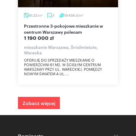
m
zł/m
61,22
3
19 438
2
2
Przestronne 3-pokojowe mieszkanie w
centrum Warszawy polecam
1 190 000 zł
mieszkanie Warszawa, Śródmieście,
Warecka
OFERUJĘ DO SPRZEDAŻY MIESZKANIE O
POWIERZCHNI 61 M2, W ŚCISŁYM CENTRUM
WARSZAWY PRZY UL. WARECKIEJ, POMIĘDZY
NOWYM ŚWIATEM A UL....
Zobacz więcej
Domiporta