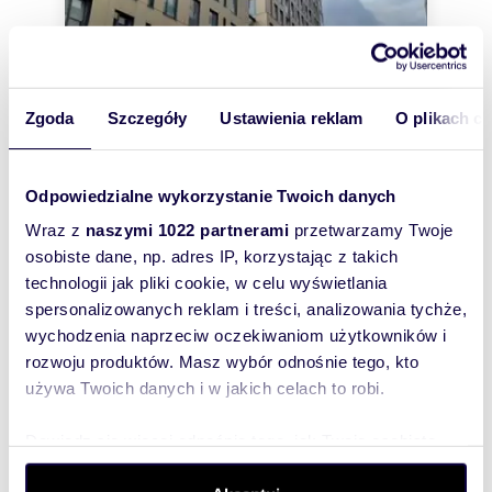
Zgoda
Szczegóły
Ustawienia reklam
O plikach c
m
zł/m
53
2
24 434
2
2
Odpowiedzialne wykorzystanie Twoich danych
Do sprzedania nowoczesne 53 m² w
prestiżowym budynku Trio
Wraz z
naszymi 1022 partnerami
przetwarzamy Twoje
1 295 000 zł
osobiste dane, np. adres IP, korzystając z takich
mieszkanie Warszawa, Śródmieście,
technologii jak pliki cookie, w celu wyświetlania
Muranów, Stawki
spersonalizowanych reklam i treści, analizowania tychże,
Na sprzedaż nowoczesne, wykończone w wysokim
wychodzenia naprzeciw oczekiwaniom użytkowników i
standardzie mieszkanie o powierzchni 53 m² w
prestiżowym budynku Trio przy ul. Staw...
rozwoju produktów. Masz wybór odnośnie tego, kto
używa Twoich danych i w jakich celach to robi.
Dowiedz się więcej odnośnie tego, jak Twoje osobiste
dane są przetwarzane oraz ustaw własne preferencje w
WYRÓŻNIONE