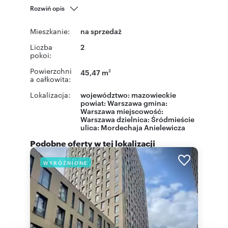
Rozwiń opis
Mieszkanie:
na sprzedaż
Liczba
2
pokoi:
Powierzchni
45,47 m
2
a całkowita:
Lokalizacja:
województwo:
mazowieckie
powiat:
Warszawa
gmina:
Warszawa
miejscowość:
Warszawa
dzielnica:
Śródmieście
ulica:
Mordechaja Anielewicza
Podobne oferty w tej lokalizacji
WYRÓŻNIONE