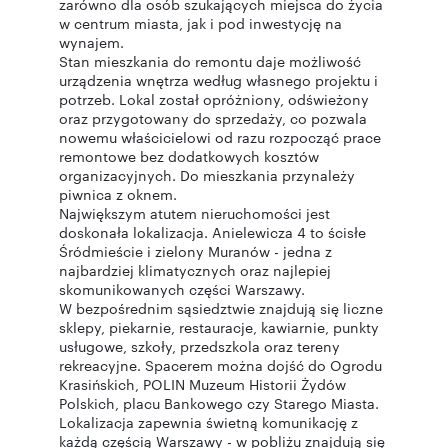
zarówno dla osób szukających miejsca do życia
w centrum miasta, jak i pod inwestycję na
wynajem.
Stan mieszkania do remontu daje możliwość
urządzenia wnętrza według własnego projektu i
potrzeb. Lokal został opróżniony, odświeżony
oraz przygotowany do sprzedaży, co pozwala
nowemu właścicielowi od razu rozpocząć prace
remontowe bez dodatkowych kosztów
organizacyjnych. Do mieszkania przynależy
piwnica z oknem.
Największym atutem nieruchomości jest
doskonała lokalizacja. Anielewicza 4 to ścisłe
Śródmieście i zielony Muranów - jedna z
najbardziej klimatycznych oraz najlepiej
skomunikowanych części Warszawy.
W bezpośrednim sąsiedztwie znajdują się liczne
sklepy, piekarnie, restauracje, kawiarnie, punkty
usługowe, szkoły, przedszkola oraz tereny
rekreacyjne. Spacerem można dojść do Ogrodu
Krasińskich, POLIN Muzeum Historii Żydów
Polskich, placu Bankowego czy Starego Miasta.
Lokalizacja zapewnia świetną komunikację z
każdą częścią Warszawy - w pobliżu znajdują się