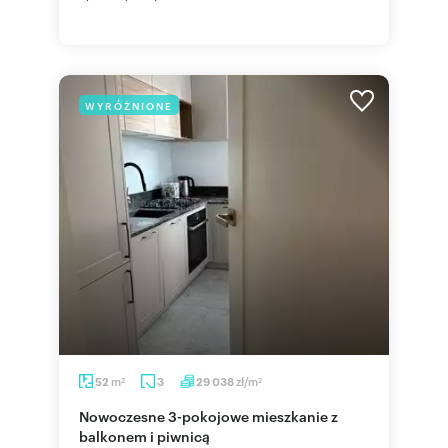
WYRÓŻNIONE
m
zł/m
52
3
29 038
2
2
Nowoczesne 3-pokojowe mieszkanie z
balkonem i piwnicą